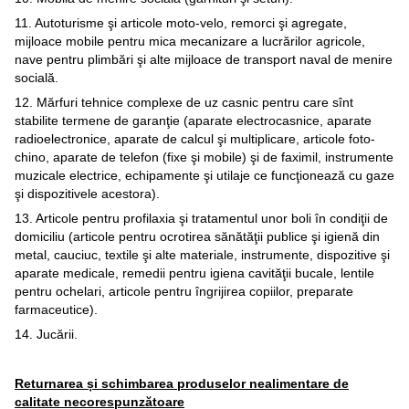
11. Autoturisme şi articole moto-velo, remorci şi agregate,
mijloace mobile pentru mica mecanizare a lucrărilor agricole,
nave pentru plimbări şi alte mijloace de transport naval de menire
socială.
12. Mărfuri tehnice complexe de uz casnic pentru care sînt
stabilite termene de garanţie (aparate electrocasnice, aparate
radioelectronice, aparate de calcul şi multiplicare, articole foto-
chino, aparate de telefon (fixe şi mobile) şi de faximil, instrumente
muzicale electrice, echipamente şi utilaje ce funcţionează cu gaze
şi dispozitivele acestora).
13. Articole pentru profilaxia şi tratamentul unor boli în condiţii de
domiciliu (articole pentru ocrotirea sănătăţii publice şi igienă din
metal, cauciuc, textile şi alte materiale, instrumente, dispozitive şi
aparate medicale, remedii pentru igiena cavităţii bucale, lentile
pentru ochelari, articole pentru îngrijirea copiilor, preparate
farmaceutice).
14. Jucării.
Returnarea și schimbarea produselor nealimentare de
calitate necorespunzătoare