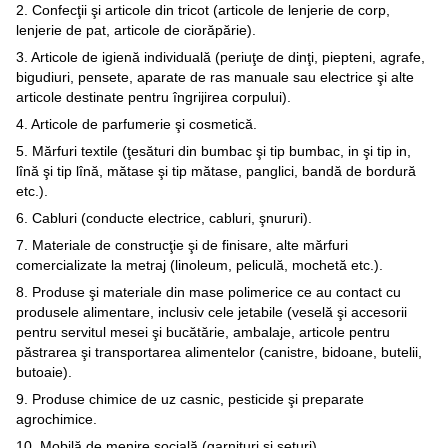
2. Confecţii şi articole din tricot (articole de lenjerie de corp,
lenjerie de pat, articole de ciorăpărie).
3. Articole de igienă individuală (periuţe de dinţi, piepteni, agrafe,
bigudiuri, pensete, aparate de ras manuale sau electrice şi alte
articole destinate pentru îngrijirea corpului).
4. Articole de parfumerie şi cosmetică.
5. Mărfuri textile (ţesături din bumbac şi tip bumbac, in şi tip in,
lînă şi tip lînă, mătase şi tip mătase, panglici, bandă de bordură
etc.).
6. Cabluri (conducte electrice, cabluri, şnururi).
7. Materiale de construcţie şi de finisare, alte mărfuri
comercializate la metraj (linoleum, peliculă, mochetă etc.).
8. Produse şi materiale din mase polimerice ce au contact cu
produsele alimentare, inclusiv cele jetabile (veselă şi accesorii
pentru servitul mesei şi bucătărie, ambalaje, articole pentru
păstrarea şi transportarea alimentelor (canistre, bidoane, butelii,
butoaie).
9. Produse chimice de uz casnic, pesticide şi preparate
agrochimice.
10. Mobilă de menire socială (garnituri şi seturi).