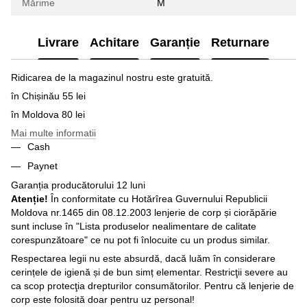
Mărime
M
Livrare
Achitare
Garanție
Returnare
Ridicarea de la magazinul nostru este gratuită.
în Chișinău 55 lei
în Moldova 80 lei
Mai multe informatii
Cash
Paynet
Garanția producătorului 12 luni
Atenție!
În conformitate cu Hotărîrea Guvernului Republicii
Moldova nr.1465 din 08.12.2003 lenjerie de corp și ciorăpărie
sunt incluse în "Lista produselor nealimentare de calitate
corespunzătoare" ce nu pot fi înlocuite cu un produs similar.
Respectarea legii nu este absurdă, dacă luăm în considerare
cerințele de igienă și de bun simț elementar. Restricţii severe au
ca scop protecţia drepturilor consumătorilor. Pentru că lenjerie de
corp este folosită doar pentru uz personal!