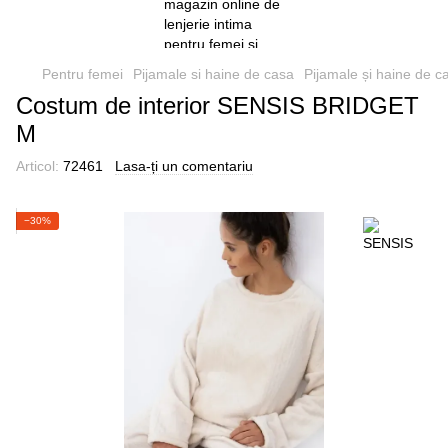
Pentru femei
Pijamale si haine de casa
Pijamale și haine de c
Costum de interior SENSIS BRIDGET
M
Articol:
72461
Lasa-ți un comentariu
−30%