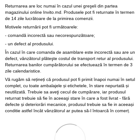
Returnarea are loc numai în cazul unei greşeli din partea
magazinului online Invito.md. Produsele pot fi returnate în termen
de 14 zile lucrătoare de la primirea comenzii.
Motivele returnării pot fi următoarele:
- comandă incorectă sau necorespunzătoare;
- un defect al produsului.
În cazul în care comanda de asamblare este incorectă sau are un
defect, vânzătorul plăteşte costul de transport retur al produsului.
Returnarea banilor cumpărătorului se efectuează în termen de 3
zile calendaristice.
Vă rugăm să rețineți că produsul pot fi primit înapoi numai în setul
complet, cu toate ambalajele și etichetele, în stare nepurtată și
neutilizată. Trebuie sa aveţi cecul de cumpărare, iar produsul
returnat trebuie să fie în aceeaşi stare în care a fost livrat - fără
defecte și deteriorări mecanice, produsul trebuie sa fie in aceeași
conditie astfel încât vânzătorul ar putea să-l întoarcă în comerț.