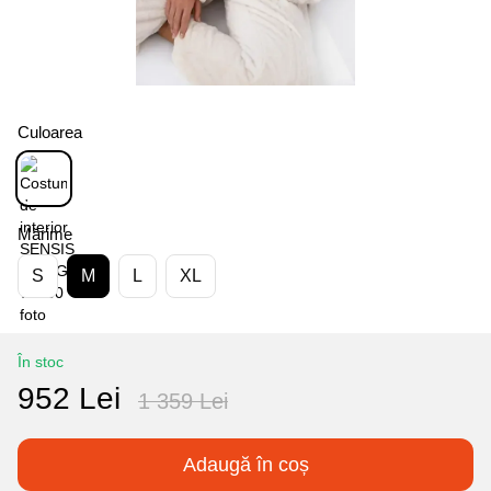
Culoarea
Mărime
S
M
L
XL
În stoc
952 Lei
1 359 Lei
Adaugă în coș