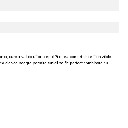
s, care invaluie u?or corpul ?i ofera confort chiar ?i in zilele
rea clasica neagra permite tunicii sa fie perfect combinata cu