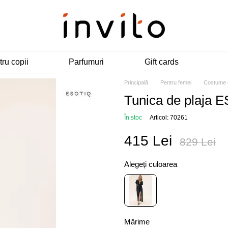
ru copii
Parfumuri
Gift cards
Principală
Pentru femei
Costume 
Tunica de plaja
În stoc
Articol: 70261
415 Lei
829 Lei
Alegeți culoarea
Mărime