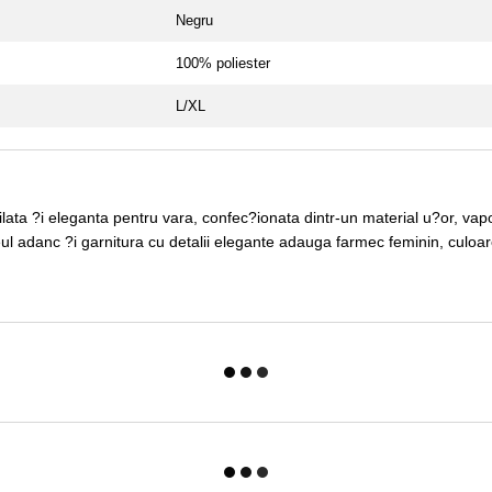
Negru
100% poliester
L/XL
ata ?i eleganta pentru vara, confec?ionata dintr-un material u?or, vaporo
teul adanc ?i garnitura cu detalii elegante adauga farmec feminin, culoa