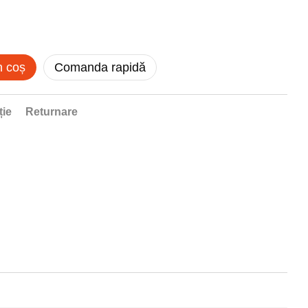
n coș
Comanda rapidă
ție
Returnare