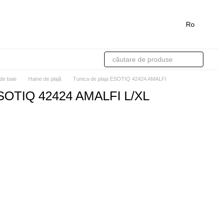
Ro
de baie
Haine de plajă
Tunica de plaja ESOTIQ 42424 AMALFI
 ESOTIQ 42424 AMALFI L/XL