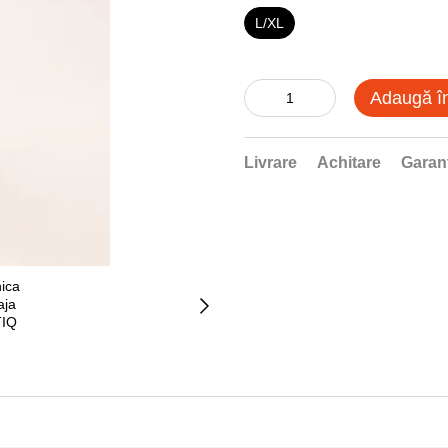
L/XL
Adaugă î
Livrare
Achitare
Garan