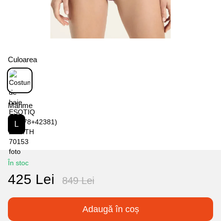
Culoarea
Mărime
L
În stoc
425 Lei
849 Lei
Adaugă în coș