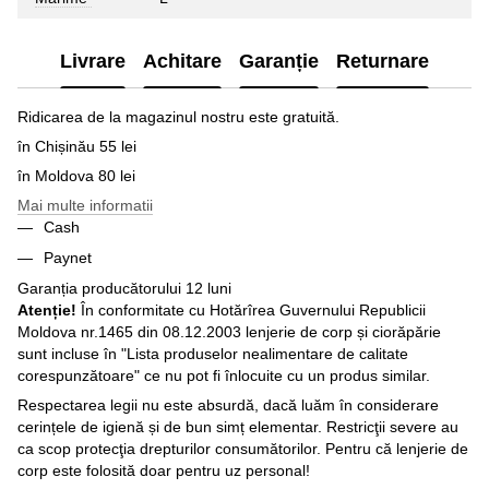
Livrare
Achitare
Garanție
Returnare
Ridicarea de la magazinul nostru este gratuită.
în Chișinău 55 lei
în Moldova 80 lei
Mai multe informatii
Cash
Paynet
Garanția producătorului 12 luni
Atenție!
În conformitate cu Hotărîrea Guvernului Republicii
Moldova nr.1465 din 08.12.2003 lenjerie de corp și ciorăpărie
sunt incluse în "Lista produselor nealimentare de calitate
corespunzătoare" ce nu pot fi înlocuite cu un produs similar.
Respectarea legii nu este absurdă, dacă luăm în considerare
cerințele de igienă și de bun simț elementar. Restricţii severe au
ca scop protecţia drepturilor consumătorilor. Pentru că lenjerie de
corp este folosită doar pentru uz personal!