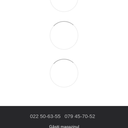
022 50-63-55
079 45-70-52
Găsiți magazinul