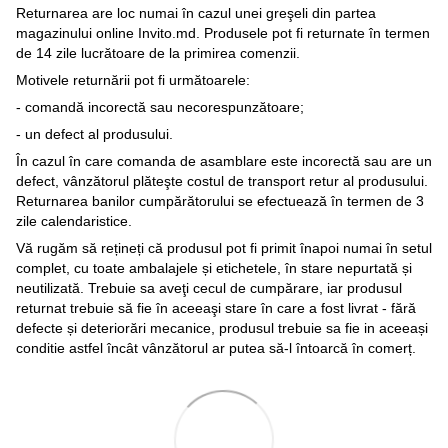
Returnarea are loc numai în cazul unei greşeli din partea
magazinului online Invito.md. Produsele pot fi returnate în termen
de 14 zile lucrătoare de la primirea comenzii.
Motivele returnării pot fi următoarele:
- comandă incorectă sau necorespunzătoare;
- un defect al produsului.
În cazul în care comanda de asamblare este incorectă sau are un
defect, vânzătorul plăteşte costul de transport retur al produsului.
Returnarea banilor cumpărătorului se efectuează în termen de 3
zile calendaristice.
Vă rugăm să rețineți că produsul pot fi primit înapoi numai în setul
complet, cu toate ambalajele și etichetele, în stare nepurtată și
neutilizată. Trebuie sa aveţi cecul de cumpărare, iar produsul
returnat trebuie să fie în aceeaşi stare în care a fost livrat - fără
defecte și deteriorări mecanice, produsul trebuie sa fie in aceeași
conditie astfel încât vânzătorul ar putea să-l întoarcă în comerț.