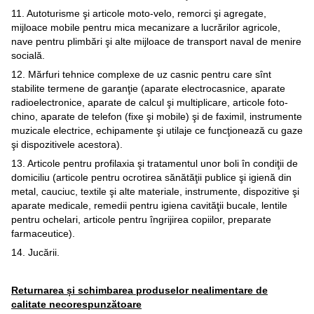
11. Autoturisme şi articole moto-velo, remorci şi agregate,
mijloace mobile pentru mica mecanizare a lucrărilor agricole,
nave pentru plimbări şi alte mijloace de transport naval de menire
socială.
12. Mărfuri tehnice complexe de uz casnic pentru care sînt
stabilite termene de garanţie (aparate electrocasnice, aparate
radioelectronice, aparate de calcul şi multiplicare, articole foto-
chino, aparate de telefon (fixe şi mobile) şi de faximil, instrumente
muzicale electrice, echipamente şi utilaje ce funcţionează cu gaze
şi dispozitivele acestora).
13. Articole pentru profilaxia şi tratamentul unor boli în condiţii de
domiciliu (articole pentru ocrotirea sănătăţii publice şi igienă din
metal, cauciuc, textile şi alte materiale, instrumente, dispozitive şi
aparate medicale, remedii pentru igiena cavităţii bucale, lentile
pentru ochelari, articole pentru îngrijirea copiilor, preparate
farmaceutice).
14. Jucării.
Returnarea și schimbarea produselor nealimentare de
calitate necorespunzătoare