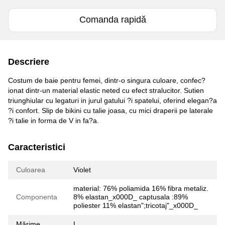
Comanda rapidă
Descriere
Costum de baie pentru femei, dintr-o singura culoare, confec?
ionat dintr-un material elastic neted cu efect stralucitor. Sutien
triunghiular cu legaturi in jurul gatului ?i spatelui, oferind elegan?a
?i confort. Slip de bikini cu talie joasa, cu mici draperii pe laterale
?i talie in forma de V in fa?a.
Caracteristici
Culoarea
Violet
material: 76% poliamida 16% fibra metaliz.
Componenta
8% elastan_x000D_ captusala :89%
poliester 11% elastan";tricotaj"_x000D_
Mărime
L