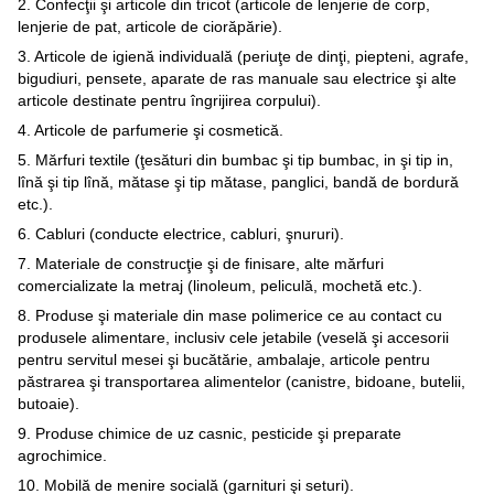
2. Confecţii şi articole din tricot (articole de lenjerie de corp,
lenjerie de pat, articole de ciorăpărie).
3. Articole de igienă individuală (periuţe de dinţi, piepteni, agrafe,
bigudiuri, pensete, aparate de ras manuale sau electrice şi alte
articole destinate pentru îngrijirea corpului).
4. Articole de parfumerie şi cosmetică.
5. Mărfuri textile (ţesături din bumbac şi tip bumbac, in şi tip in,
lînă şi tip lînă, mătase şi tip mătase, panglici, bandă de bordură
etc.).
6. Cabluri (conducte electrice, cabluri, şnururi).
7. Materiale de construcţie şi de finisare, alte mărfuri
comercializate la metraj (linoleum, peliculă, mochetă etc.).
8. Produse şi materiale din mase polimerice ce au contact cu
produsele alimentare, inclusiv cele jetabile (veselă şi accesorii
pentru servitul mesei şi bucătărie, ambalaje, articole pentru
păstrarea şi transportarea alimentelor (canistre, bidoane, butelii,
butoaie).
9. Produse chimice de uz casnic, pesticide şi preparate
agrochimice.
10. Mobilă de menire socială (garnituri şi seturi).