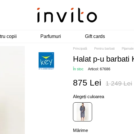
ru copii
Parfumuri
Gift cards
Principală
Pentru barbati
Pijamale
Halat p-u barbat
În stoc
Articol: 67686
875 Lei
1 249 Lei
Alegeți culoarea
Mărime