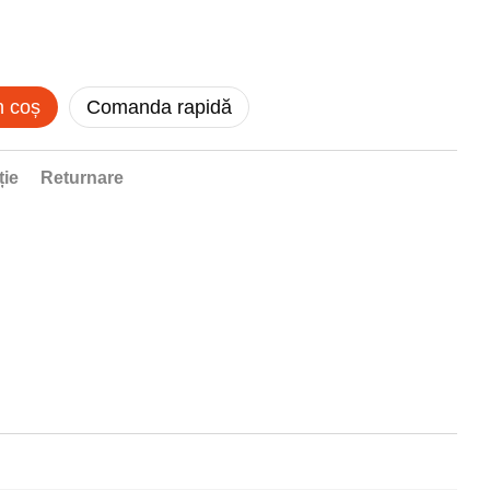
n coș
Comanda rapidă
ție
Returnare