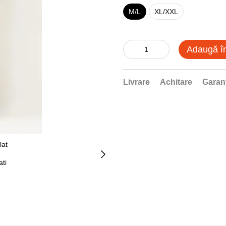
M/L
XL/XXL
Adaugă î
Livrare
Achitare
Garan