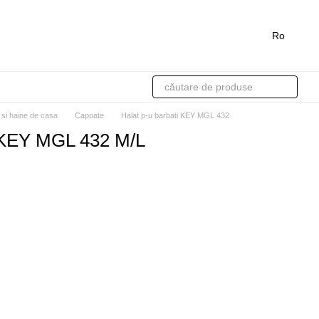
Ro
 si haine de casa
Capoate
Halat p-u barbati KEY MGL 432
i KEY MGL 432 M/L