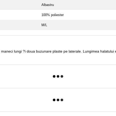
Albastru
100% poliester
M/L
, maneci lungi ?i doua buzunare plaste pe laterale. Lungimea halatului e