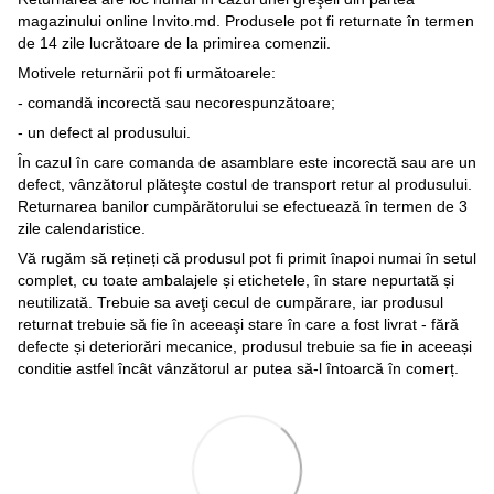
magazinului online Invito.md. Produsele pot fi returnate în termen
de 14 zile lucrătoare de la primirea comenzii.
Motivele returnării pot fi următoarele:
- comandă incorectă sau necorespunzătoare;
- un defect al produsului.
În cazul în care comanda de asamblare este incorectă sau are un
defect, vânzătorul plăteşte costul de transport retur al produsului.
Returnarea banilor cumpărătorului se efectuează în termen de 3
zile calendaristice.
Vă rugăm să rețineți că produsul pot fi primit înapoi numai în setul
complet, cu toate ambalajele și etichetele, în stare nepurtată și
neutilizată. Trebuie sa aveţi cecul de cumpărare, iar produsul
returnat trebuie să fie în aceeaşi stare în care a fost livrat - fără
defecte și deteriorări mecanice, produsul trebuie sa fie in aceeași
conditie astfel încât vânzătorul ar putea să-l întoarcă în comerț.