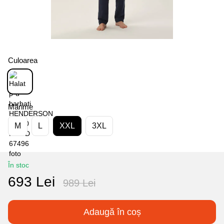
Culoarea
Mărime
M
L
XXL
3XL
În stoc
693 Lei
989 Lei
Adaugă în coș