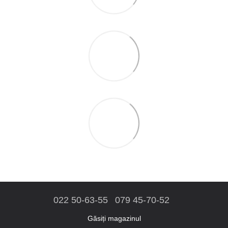
022 50-63-55
079 45-70-52
Găsiți magazinul