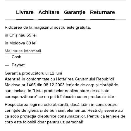
Livrare
Achitare
Garanție
Returnare
Ridicarea de la magazinul nostru este gratuită.
în Chișinău 55 lei
în Moldova 80 lei
Mai multe informatii
Cash
Paynet
Garanția producătorului 12 luni
Atenție!
În conformitate cu Hotărîrea Guvernului Republicii
Moldova nr.1465 din 08.12.2003 lenjerie de corp și ciorăpărie
sunt incluse în "Lista produselor nealimentare de calitate
corespunzătoare" ce nu pot fi înlocuite cu un produs similar.
Respectarea legii nu este absurdă, dacă luăm în considerare
cerințele de igienă și de bun simț elementar. Restricţii severe au
ca scop protecţia drepturilor consumătorilor. Pentru că lenjerie de
corp este folosită doar pentru uz personal!