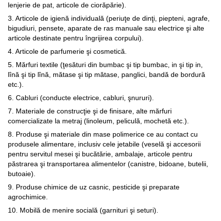
lenjerie de pat, articole de ciorăpărie).
3. Articole de igienă individuală (periuţe de dinţi, piepteni, agrafe,
bigudiuri, pensete, aparate de ras manuale sau electrice şi alte
articole destinate pentru îngrijirea corpului).
4. Articole de parfumerie şi cosmetică.
5. Mărfuri textile (ţesături din bumbac şi tip bumbac, in şi tip in,
lînă şi tip lînă, mătase şi tip mătase, panglici, bandă de bordură
etc.).
6. Cabluri (conducte electrice, cabluri, şnururi).
7. Materiale de construcţie şi de finisare, alte mărfuri
comercializate la metraj (linoleum, peliculă, mochetă etc.).
8. Produse şi materiale din mase polimerice ce au contact cu
produsele alimentare, inclusiv cele jetabile (veselă şi accesorii
pentru servitul mesei şi bucătărie, ambalaje, articole pentru
păstrarea şi transportarea alimentelor (canistre, bidoane, butelii,
butoaie).
9. Produse chimice de uz casnic, pesticide şi preparate
agrochimice.
10. Mobilă de menire socială (garnituri şi seturi).