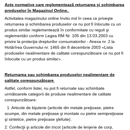
Acte normative care reglementează returnarea și schimbarea
produselor în Magazinul Online.
Activitatea magazinului online Invito.md în ceea ce priveşte
returnarea și schimbarea produselor ce nu pot fi înlocuite cu un
produs similar reglementează în conformitate cu reguli şi
reglementări conform Legea RM Nr. 105 din 13.03.2003 cu
privire la protecţia drepturilor consumatorilor - Anexa nr. 2 la
Hotărîrea Guvernului nr. 1465 din 8 decembrie 2003 «Lista
produselor nealimentare de calitate corespunzătoare ce nu pot fi
înlocuite cu un produs similar».
Returnarea sau schimbarea produselor nealimentare de
calitate corespunzătoare
Astfel, conform listei, nu pot fi returnate sau schimbate
următoarele categorii de produse nealimentare de calitate
corespunzătoare:
1. Articole de bijuterie (articole din metale preţioase, pietre
scumpe, din metale preţioase şi montate cu pietre semipreţioase
şi sintetice, pietre preţioase şlefuite).
2. Confecţii şi articole din tricot (articole de lenjerie de corp,