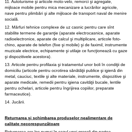
11. Autoturisme şi articole moto-velo, remorci şi agregate,
mijloace mobile pentru mica mecanizare a lucrărilor agricole,
nave pentru plimbări şi alte mijloace de transport naval de menire
socială.
12. Mărfuri tehnice complexe de uz casnic pentru care sînt
stabilite termene de garanţie (aparate electrocasnice, aparate
radioelectronice, aparate de calcul şi multiplicare, articole foto-
chino, aparate de telefon (fixe şi mobile) şi de faximil, instrumente
muzicale electrice, echipamente şi utilaje ce funcţionează cu gaze
şi dispozitivele acestora).
13. Articole pentru profilaxia şi tratamentul unor boli în condiţii de
domiciliu (articole pentru ocrotirea sănătăţii publice şi igienă din
metal, cauciuc, textile şi alte materiale, instrumente, dispozitive şi
aparate medicale, remedii pentru igiena cavităţii bucale, lentile
pentru ochelari, articole pentru îngrijirea copiilor, preparate
farmaceutice).
14. Jucării.
Returnarea și schimbarea produselor nealimentare de
calitate necorespunzătoare
Returnarea are loc numai în cazul unei greşeli din partea