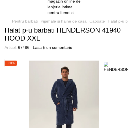
Pentru barbati
Pijamale si haine de casa
Capoate
Halat p-u
Halat p-u barbati HENDERSON 41940
HOOD XXL
Articol:
67496
Lasa-ți un comentariu
−30%