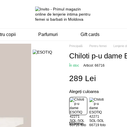
ru copii
Parfumuri
Gift cards
Principală
Pentru femei
Lenjerie 
Chiloti p-u dam
În stoc
Articol: 66716
289 Lei
Alegeți culoarea
Mărime