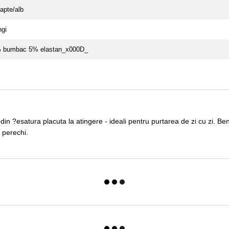
lapte/alb
ngi
 bumbac 5% elastan_x000D_
i din ?esatura placuta la atingere - ideali pentru purtarea de zi cu zi. B
3 perechi.