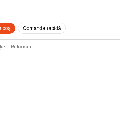
n coș
Comanda rapidă
ție
Returnare