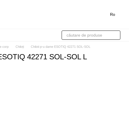
Ro
de corp
Chiloți
Chiloti p-u dame ESOTIQ 42271 SOL-SOL
e ESOTIQ 42271 SOL-SOL L