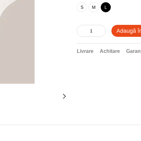
S
M
L
Adaugă î
Livrare
Achitare
Garan