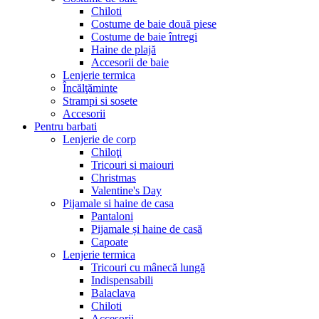
Chiloti
Costume de baie două piese
Costume de baie întregi
Haine de plajă
Accesorii de baie
Lenjerie termica
Încălţăminte
Strampi si sosete
Accesorii
Pentru barbati
Lenjerie de corp
Chiloţi
Tricouri si maiouri
Christmas
Valentine's Day
Pijamale si haine de casa
Pantaloni
Pijamale și haine de casă
Capoate
Lenjerie termica
Tricouri cu mânecă lungă
Indispensabili
Balaclava
Chiloti
Accesorii