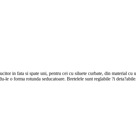
or in fata si spate uni, pentru cei cu siluete curbate, din material cu us
u-le o forma rotunda seducatoare. Bretelele sunt reglabile ?i deta?abile.