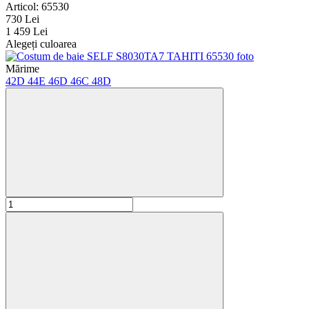
Articol: 65530
730 Lei
1 459 Lei
Alegeți culoarea
Mărime
42D
44E
46D
46C
48D