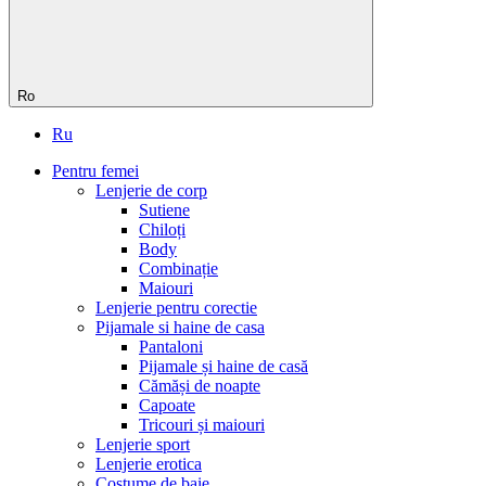
Ro
Ru
Pentru femei
Lenjerie de corp
Sutiene
Chiloți
Body
Сombinație
Maiouri
Lenjerie pentru corectie
Pijamale si haine de casa
Pantaloni
Pijamale și haine de casă
Cămăși de noapte
Capoate
Tricouri și maiouri
Lenjerie sport
Lenjerie erotica
Costume de baie