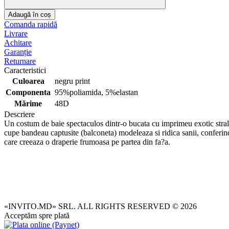
Adaugă în coș
Comanda rapidă
Livrare
Achitare
Garanție
Returnare
Caracteristici
Culoarea
negru print
Componenta
95%poliamida, 5%elastan
Mărime
48D
Descriere
Un costum de baie spectaculos dintr-o bucata cu imprimeu exotic stralucit
cupe bandeau captusite (balconeta) modeleaza si ridica sanii, conferind
care creeaza o draperie frumoasa pe partea din fa?a.
«INVITO.MD» SRL. ALL RIGHTS RESERVED © 2026
Acceptăm spre plată