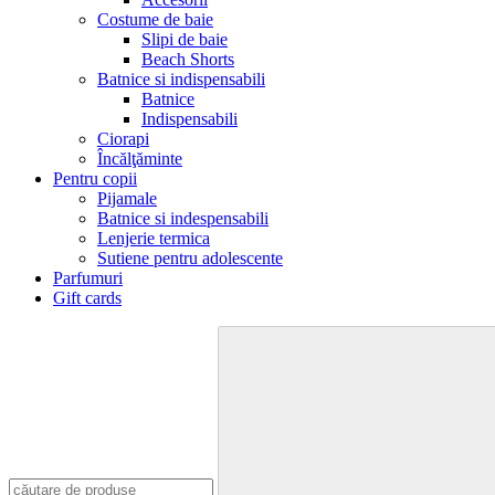
Costume de baie
Slipi de baie
Beach Shorts
Batnice si indispensabili
Batnice
Indispensabili
Ciorapi
Încălţăminte
Pentru copii
Pijamale
Batnice si indespensabili
Lenjerie termica
Sutiene pentru adolescente
Parfumuri
Gift cards