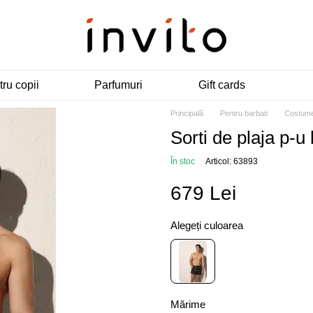
ru copii
Parfumuri
Gift cards
Principală
Pentru barbati
Costume
Sorti de plaja p
În stoc
Articol: 63893
679 Lei
Alegeți culoarea
Mărime