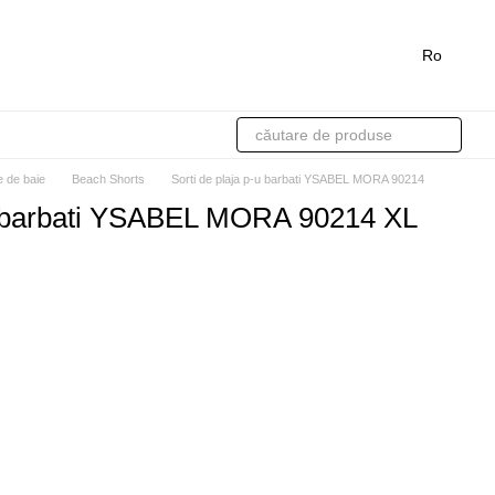
Ro
 de baie
Beach Shorts
Sorti de plaja p-u barbati YSABEL MORA 90214
-u barbati YSABEL MORA 90214 XL