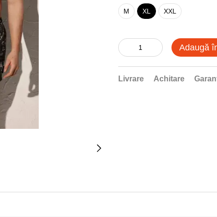
M
XL
XXL
Adaugă î
Livrare
Achitare
Garan