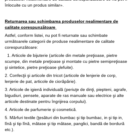
înlocuite cu un produs similar».
Returnarea sau schimbarea produselor nealimentare de
calitate corespunzătoare
Astfel, conform listei, nu pot fi returnate sau schimbate
următoarele categorii de produse nealimentare de calitate
corespunzătoare:
1. Articole de bijuterie (articole din metale preţioase, pietre
scumpe, din metale preţioase şi montate cu pietre semipreţioase
şi sintetice, pietre preţioase şlefuite).
2. Confecţii şi articole din tricot (articole de lenjerie de corp,
lenjerie de pat, articole de ciorăpărie).
3. Articole de igienă individuală (periuţe de dinţi, piepteni, agrafe,
bigudiuri, pensete, aparate de ras manuale sau electrice şi alte
articole destinate pentru îngrijirea corpului).
4. Articole de parfumerie şi cosmetică.
5. Mărfuri textile (ţesături din bumbac şi tip bumbac, in şi tip in,
lînă şi tip lînă, mătase şi tip mătase, panglici, bandă de bordură
etc.).