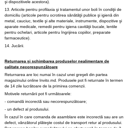
şi dispozitivele acestora).
13. Articole pentru profilaxia şi tratamentul unor boli în condiţii de
domiciliu (articole pentru ocrotirea sănătăţii publice şi igienă din
metal, cauciuc, textile şi alte materiale, instrumente, dispozitive şi
aparate medicale, remedii pentru igiena cavităţii bucale, lentile
pentru ochelari, articole pentru îngrijirea copiilor, preparate
farmaceutice).
14. Jucării.
Returnarea și schimbarea produselor nealimentare de
calitate necorespunzătoare
Returnarea are loc numai în cazul unei greşeli din partea
magazinului online Invito.md. Produsele pot fi returnate în termen
de 14 zile lucrătoare de la primirea comenzii.
Motivele returnării pot fi următoarele:
- comandă incorectă sau necorespunzătoare;
- un defect al produsului.
În cazul în care comanda de asamblare este incorectă sau are un
defect, vânzătorul plăteşte costul de transport retur al produsului.