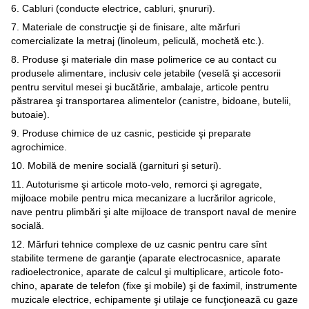
6. Cabluri (conducte electrice, cabluri, şnururi).
7. Materiale de construcţie şi de finisare, alte mărfuri
comercializate la metraj (linoleum, peliculă, mochetă etc.).
8. Produse şi materiale din mase polimerice ce au contact cu
produsele alimentare, inclusiv cele jetabile (veselă şi accesorii
pentru servitul mesei şi bucătărie, ambalaje, articole pentru
păstrarea şi transportarea alimentelor (canistre, bidoane, butelii,
butoaie).
9. Produse chimice de uz casnic, pesticide şi preparate
agrochimice.
10. Mobilă de menire socială (garnituri şi seturi).
11. Autoturisme şi articole moto-velo, remorci şi agregate,
mijloace mobile pentru mica mecanizare a lucrărilor agricole,
nave pentru plimbări şi alte mijloace de transport naval de menire
socială.
12. Mărfuri tehnice complexe de uz casnic pentru care sînt
stabilite termene de garanţie (aparate electrocasnice, aparate
radioelectronice, aparate de calcul şi multiplicare, articole foto-
chino, aparate de telefon (fixe şi mobile) şi de faximil, instrumente
muzicale electrice, echipamente şi utilaje ce funcţionează cu gaze