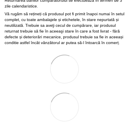
Returnarea banilor cumpărătorului se efectuează în termen de 3
zile calendaristice.
Vă rugăm să rețineți că produsul pot fi primit înapoi numai în setul
complet, cu toate ambalajele și etichetele, în stare nepurtată și
neutilizată. Trebuie sa aveţi cecul de cumpărare, iar produsul
returnat trebuie să fie în aceeaşi stare în care a fost livrat - fără
defecte și deteriorări mecanice, produsul trebuie sa fie in aceeași
conditie astfel încât vânzătorul ar putea să-l întoarcă în comerț.