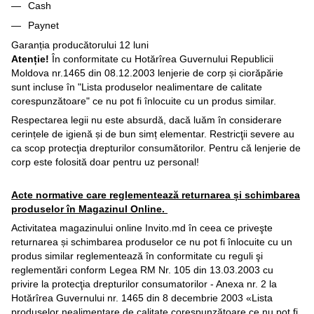
Cash
Paynet
Garanția producătorului 12 luni
Atenție!
În conformitate cu Hotărîrea Guvernului Republicii
Moldova nr.1465 din 08.12.2003 lenjerie de corp și ciorăpărie
sunt incluse în "Lista produselor nealimentare de calitate
corespunzătoare" ce nu pot fi înlocuite cu un produs similar.
Respectarea legii nu este absurdă, dacă luăm în considerare
cerințele de igienă și de bun simț elementar. Restricţii severe au
ca scop protecţia drepturilor consumătorilor. Pentru că lenjerie de
corp este folosită doar pentru uz personal!
Acte normative care reglementează returnarea și schimbarea
produselor în Magazinul Online.
Activitatea magazinului online Invito.md în ceea ce priveşte
returnarea și schimbarea produselor ce nu pot fi înlocuite cu un
produs similar reglementează în conformitate cu reguli şi
reglementări conform Legea RM Nr. 105 din 13.03.2003 cu
privire la protecţia drepturilor consumatorilor - Anexa nr. 2 la
Hotărîrea Guvernului nr. 1465 din 8 decembrie 2003 «Lista
produselor nealimentare de calitate corespunzătoare ce nu pot fi