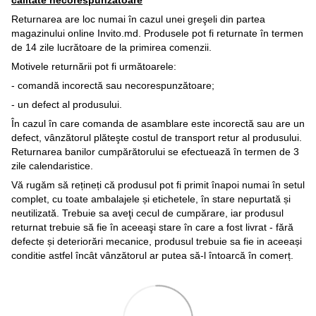
calitate necorespunzătoare
Returnarea are loc numai în cazul unei greşeli din partea
magazinului online Invito.md. Produsele pot fi returnate în termen
de 14 zile lucrătoare de la primirea comenzii.
Motivele returnării pot fi următoarele:
- comandă incorectă sau necorespunzătoare;
- un defect al produsului.
În cazul în care comanda de asamblare este incorectă sau are un
defect, vânzătorul plăteşte costul de transport retur al produsului.
Returnarea banilor cumpărătorului se efectuează în termen de 3
zile calendaristice.
Vă rugăm să rețineți că produsul pot fi primit înapoi numai în setul
complet, cu toate ambalajele și etichetele, în stare nepurtată și
neutilizată. Trebuie sa aveţi cecul de cumpărare, iar produsul
returnat trebuie să fie în aceeaşi stare în care a fost livrat - fără
defecte și deteriorări mecanice, produsul trebuie sa fie in aceeași
conditie astfel încât vânzătorul ar putea să-l întoarcă în comerț.