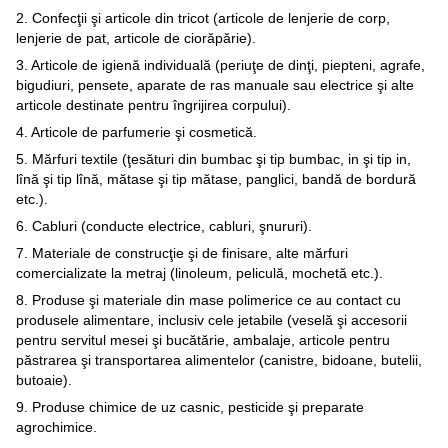
2. Confecţii şi articole din tricot (articole de lenjerie de corp,
lenjerie de pat, articole de ciorăpărie).
3. Articole de igienă individuală (periuţe de dinţi, piepteni, agrafe,
bigudiuri, pensete, aparate de ras manuale sau electrice şi alte
articole destinate pentru îngrijirea corpului).
4. Articole de parfumerie şi cosmetică.
5. Mărfuri textile (ţesături din bumbac şi tip bumbac, in şi tip in,
lînă şi tip lînă, mătase şi tip mătase, panglici, bandă de bordură
etc.).
6. Cabluri (conducte electrice, cabluri, şnururi).
7. Materiale de construcţie şi de finisare, alte mărfuri
comercializate la metraj (linoleum, peliculă, mochetă etc.).
8. Produse şi materiale din mase polimerice ce au contact cu
produsele alimentare, inclusiv cele jetabile (veselă şi accesorii
pentru servitul mesei şi bucătărie, ambalaje, articole pentru
păstrarea şi transportarea alimentelor (canistre, bidoane, butelii,
butoaie).
9. Produse chimice de uz casnic, pesticide şi preparate
agrochimice.