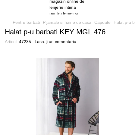
Pentru barbati
Pijamale si haine de casa
Capoate
Halat p-u 
Halat p-u barbati KEY MGL 476
Articol:
47235
Lasa-ți un comentariu