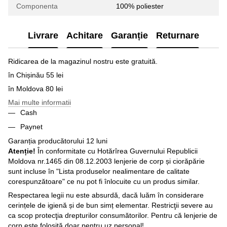
Componenta
100% poliester
Livrare
Achitare
Garanție
Returnare
Ridicarea de la magazinul nostru este gratuită.
în Chișinău 55 lei
în Moldova 80 lei
Mai multe informatii
Cash
Paynet
Garanția producătorului 12 luni
Atenție!
În conformitate cu Hotărîrea Guvernului Republicii
Moldova nr.1465 din 08.12.2003 lenjerie de corp și ciorăpărie
sunt incluse în "Lista produselor nealimentare de calitate
corespunzătoare" ce nu pot fi înlocuite cu un produs similar.
Respectarea legii nu este absurdă, dacă luăm în considerare
cerințele de igienă și de bun simț elementar. Restricţii severe au
ca scop protecţia drepturilor consumătorilor. Pentru că lenjerie de
corp este folosită doar pentru uz personal!