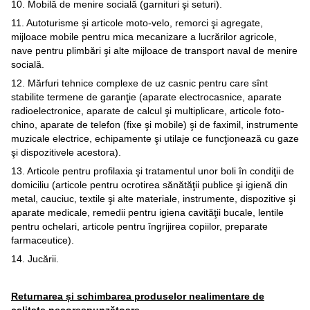
10. Mobilă de menire socială (garnituri şi seturi).
11. Autoturisme şi articole moto-velo, remorci şi agregate,
mijloace mobile pentru mica mecanizare a lucrărilor agricole,
nave pentru plimbări şi alte mijloace de transport naval de menire
socială.
12. Mărfuri tehnice complexe de uz casnic pentru care sînt
stabilite termene de garanţie (aparate electrocasnice, aparate
radioelectronice, aparate de calcul şi multiplicare, articole foto-
chino, aparate de telefon (fixe şi mobile) şi de faximil, instrumente
muzicale electrice, echipamente şi utilaje ce funcţionează cu gaze
şi dispozitivele acestora).
13. Articole pentru profilaxia şi tratamentul unor boli în condiţii de
domiciliu (articole pentru ocrotirea sănătăţii publice şi igienă din
metal, cauciuc, textile şi alte materiale, instrumente, dispozitive şi
aparate medicale, remedii pentru igiena cavităţii bucale, lentile
pentru ochelari, articole pentru îngrijirea copiilor, preparate
farmaceutice).
14. Jucării.
Returnarea și schimbarea produselor nealimentare de