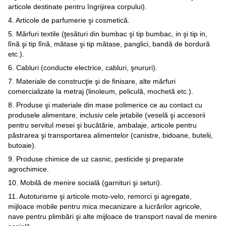
articole destinate pentru îngrijirea corpului).
4. Articole de parfumerie şi cosmetică.
5. Mărfuri textile (ţesături din bumbac şi tip bumbac, in şi tip in,
lînă şi tip lînă, mătase şi tip mătase, panglici, bandă de bordură
etc.).
6. Cabluri (conducte electrice, cabluri, şnururi).
7. Materiale de construcţie şi de finisare, alte mărfuri
comercializate la metraj (linoleum, peliculă, mochetă etc.).
8. Produse şi materiale din mase polimerice ce au contact cu
produsele alimentare, inclusiv cele jetabile (veselă şi accesorii
pentru servitul mesei şi bucătărie, ambalaje, articole pentru
păstrarea şi transportarea alimentelor (canistre, bidoane, butelii,
butoaie).
9. Produse chimice de uz casnic, pesticide şi preparate
agrochimice.
10. Mobilă de menire socială (garnituri şi seturi).
11. Autoturisme şi articole moto-velo, remorci şi agregate,
mijloace mobile pentru mica mecanizare a lucrărilor agricole,
nave pentru plimbări şi alte mijloace de transport naval de menire