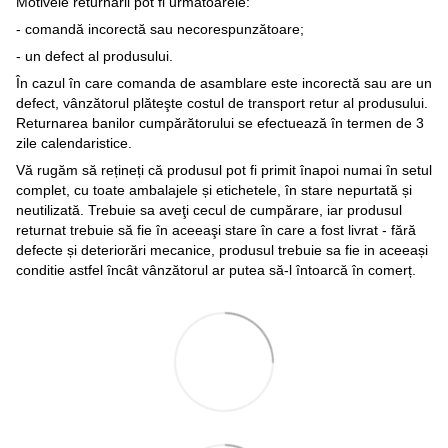
Motivele returnării pot fi următoarele:
- comandă incorectă sau necorespunzătoare;
- un defect al produsului.
În cazul în care comanda de asamblare este incorectă sau are un
defect, vânzătorul plăteşte costul de transport retur al produsului.
Returnarea banilor cumpărătorului se efectuează în termen de 3
zile calendaristice.
Vă rugăm să rețineți că produsul pot fi primit înapoi numai în setul
complet, cu toate ambalajele și etichetele, în stare nepurtată și
neutilizată. Trebuie sa aveţi cecul de cumpărare, iar produsul
returnat trebuie să fie în aceeaşi stare în care a fost livrat - fără
defecte și deteriorări mecanice, produsul trebuie sa fie in aceeași
conditie astfel încât vânzătorul ar putea să-l întoarcă în comerț.