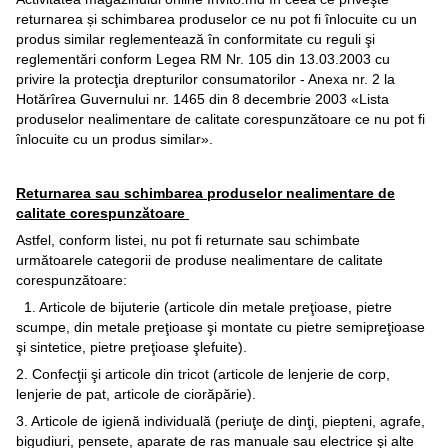
returnarea și schimbarea produselor ce nu pot fi înlocuite cu un
produs similar reglementează în conformitate cu reguli şi
reglementări conform Legea RM Nr. 105 din 13.03.2003 cu
privire la protecţia drepturilor consumatorilor - Anexa nr. 2 la
Hotărîrea Guvernului nr. 1465 din 8 decembrie 2003 «Lista
produselor nealimentare de calitate corespunzătoare ce nu pot fi
înlocuite cu un produs similar».
Returnarea sau schimbarea produselor nealimentare de
calitate corespunzătoare
Astfel, conform listei, nu pot fi returnate sau schimbate
următoarele categorii de produse nealimentare de calitate
corespunzătoare:
1. Articole de bijuterie (articole din metale preţioase, pietre
scumpe, din metale preţioase şi montate cu pietre semipreţioase
şi sintetice, pietre preţioase şlefuite).
2. Confecţii şi articole din tricot (articole de lenjerie de corp,
lenjerie de pat, articole de ciorăpărie).
3. Articole de igienă individuală (periuţe de dinţi, piepteni, agrafe,
bigudiuri, pensete, aparate de ras manuale sau electrice şi alte