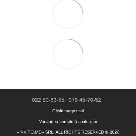
022 50-63-55
079 45-70-52
Găsiți magazinul
Versiunea completă a site-ului
«INVITO.MD» SRL. ALL RIGHTS RESERVED © 2026