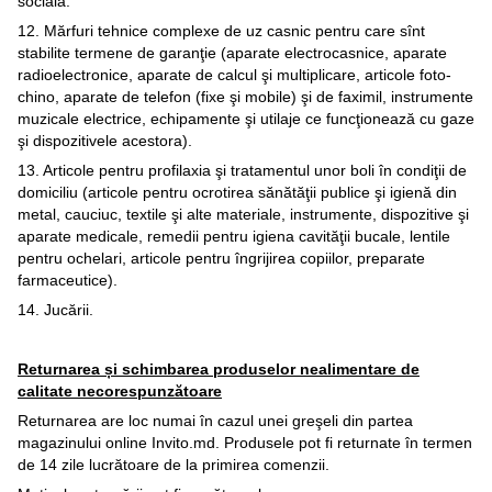
socială.
12. Mărfuri tehnice complexe de uz casnic pentru care sînt
stabilite termene de garanţie (aparate electrocasnice, aparate
radioelectronice, aparate de calcul şi multiplicare, articole foto-
chino, aparate de telefon (fixe şi mobile) şi de faximil, instrumente
muzicale electrice, echipamente şi utilaje ce funcţionează cu gaze
şi dispozitivele acestora).
13. Articole pentru profilaxia şi tratamentul unor boli în condiţii de
domiciliu (articole pentru ocrotirea sănătăţii publice şi igienă din
metal, cauciuc, textile şi alte materiale, instrumente, dispozitive şi
aparate medicale, remedii pentru igiena cavităţii bucale, lentile
pentru ochelari, articole pentru îngrijirea copiilor, preparate
farmaceutice).
14. Jucării.
Returnarea și schimbarea produselor nealimentare de
calitate necorespunzătoare
Returnarea are loc numai în cazul unei greşeli din partea
magazinului online Invito.md. Produsele pot fi returnate în termen
de 14 zile lucrătoare de la primirea comenzii.