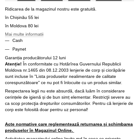
Ridicarea de la magazinul nostru este gratuită.
în Chișinău 55 lei
în Moldova 80 lei
Mai multe informatii
Cash
Paynet
Garanția producătorului 12 luni
Atenție!
În conformitate cu Hotărîrea Guvernului Republicii
Moldova nr.1465 din 08.12.2003 lenjerie de corp și ciorăpărie
sunt incluse în "Lista produselor nealimentare de calitate
corespunzătoare" ce nu pot fi înlocuite cu un produs similar.
Respectarea legii nu este absurdă, dacă luăm în considerare
cerințele de igienă și de bun simț elementar. Restricţii severe au
ca scop protecţia drepturilor consumătorilor. Pentru că lenjerie de
corp este folosită doar pentru uz personal!
Acte normative care reglementează returnarea și schimbarea
produselor în Magazinul Online.
Activitatea magazinului online Invito.md în ceea ce priveşte