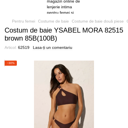
Pentru femei
Costume de baie
Costume de baie două piese
Costum de baie YSABEL MORA 82515
brown 85B(100B)
Articol:
62519
Lasa-ți un comentariu
−30%