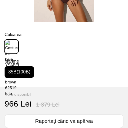
Culoarea
Mărime
85B(100B)
Nu e disponibil
966 Lei
1 379 Lei
Raportați când va apărea