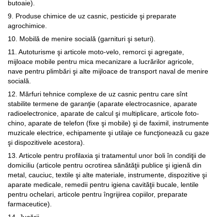
butoaie).
9. Produse chimice de uz casnic, pesticide şi preparate
agrochimice.
10. Mobilă de menire socială (garnituri şi seturi).
11. Autoturisme şi articole moto-velo, remorci şi agregate,
mijloace mobile pentru mica mecanizare a lucrărilor agricole,
nave pentru plimbări şi alte mijloace de transport naval de menire
socială.
12. Mărfuri tehnice complexe de uz casnic pentru care sînt
stabilite termene de garanţie (aparate electrocasnice, aparate
radioelectronice, aparate de calcul şi multiplicare, articole foto-
chino, aparate de telefon (fixe şi mobile) şi de faximil, instrumente
muzicale electrice, echipamente şi utilaje ce funcţionează cu gaze
şi dispozitivele acestora).
13. Articole pentru profilaxia şi tratamentul unor boli în condiţii de
domiciliu (articole pentru ocrotirea sănătăţii publice şi igienă din
metal, cauciuc, textile şi alte materiale, instrumente, dispozitive şi
aparate medicale, remedii pentru igiena cavităţii bucale, lentile
pentru ochelari, articole pentru îngrijirea copiilor, preparate
farmaceutice).