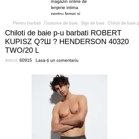
Pentru barbati
Costume de baie
Slipi de baie
Chiloti de ba
Chiloti de baie p-u barbati ROBERT
KUPISZ Q?Ш ? HENDERSON 40320
TWO/20 L
Articol:
60915
Lasa-ți un comentariu