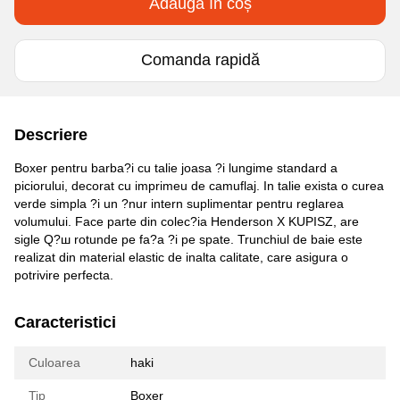
Adaugă în coș
Comanda rapidă
Descriere
Boxer pentru barba?i cu talie joasa ?i lungime standard a
piciorului, decorat cu imprimeu de camuflaj. In talie exista o curea
verde simpla ?i un ?nur intern suplimentar pentru reglarea
volumului. Face parte din colec?ia Henderson X KUPISZ, are
sigle Q?ш rotunde pe fa?a ?i pe spate. Trunchiul de baie este
realizat din material elastic de inalta calitate, care asigura o
potrivire perfecta.
Caracteristici
Culoarea
haki
Tip
Boxer