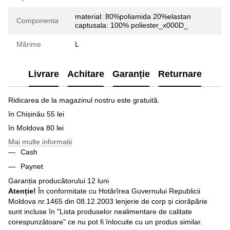
material: 80%poliamida 20%elastan
Componenta
captusala: 100% poliester_x000D_
Mărime
L
Livrare
Achitare
Garanție
Returnare
Ridicarea de la magazinul nostru este gratuită.
în Chișinău 55 lei
în Moldova 80 lei
Mai multe informatii
Cash
Paynet
Garanția producătorului 12 luni
Atenție!
În conformitate cu Hotărîrea Guvernului Republicii
Moldova nr.1465 din 08.12.2003 lenjerie de corp și ciorăpărie
sunt incluse în "Lista produselor nealimentare de calitate
corespunzătoare" ce nu pot fi înlocuite cu un produs similar.