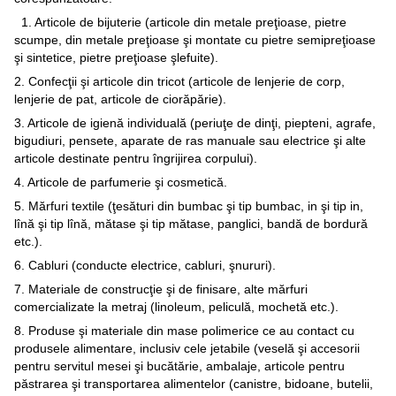
1. Articole de bijuterie (articole din metale preţioase, pietre
scumpe, din metale preţioase şi montate cu pietre semipreţioase
şi sintetice, pietre preţioase şlefuite).
2. Confecţii şi articole din tricot (articole de lenjerie de corp,
lenjerie de pat, articole de ciorăpărie).
3. Articole de igienă individuală (periuţe de dinţi, piepteni, agrafe,
bigudiuri, pensete, aparate de ras manuale sau electrice şi alte
articole destinate pentru îngrijirea corpului).
4. Articole de parfumerie şi cosmetică.
5. Mărfuri textile (ţesături din bumbac şi tip bumbac, in şi tip in,
lînă şi tip lînă, mătase şi tip mătase, panglici, bandă de bordură
etc.).
6. Cabluri (conducte electrice, cabluri, şnururi).
7. Materiale de construcţie şi de finisare, alte mărfuri
comercializate la metraj (linoleum, peliculă, mochetă etc.).
8. Produse şi materiale din mase polimerice ce au contact cu
produsele alimentare, inclusiv cele jetabile (veselă şi accesorii
pentru servitul mesei şi bucătărie, ambalaje, articole pentru
păstrarea şi transportarea alimentelor (canistre, bidoane, butelii,