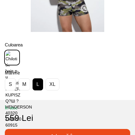
Culoarea
Mărime
S
M
L
XL
În stoc
559 Lei