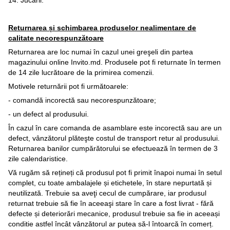
14. Jucării.
Returnarea și schimbarea produselor nealimentare de
calitate necorespunzătoare
Returnarea are loc numai în cazul unei greşeli din partea
magazinului online Invito.md. Produsele pot fi returnate în termen
de 14 zile lucrătoare de la primirea comenzii.
Motivele returnării pot fi următoarele:
- comandă incorectă sau necorespunzătoare;
- un defect al produsului.
În cazul în care comanda de asamblare este incorectă sau are un
defect, vânzătorul plăteşte costul de transport retur al produsului.
Returnarea banilor cumpărătorului se efectuează în termen de 3
zile calendaristice.
Vă rugăm să rețineți că produsul pot fi primit înapoi numai în setul
complet, cu toate ambalajele și etichetele, în stare nepurtată și
neutilizată. Trebuie sa aveţi cecul de cumpărare, iar produsul
returnat trebuie să fie în aceeaşi stare în care a fost livrat - fără
defecte și deteriorări mecanice, produsul trebuie sa fie in aceeași
conditie astfel încât vânzătorul ar putea să-l întoarcă în comerț.