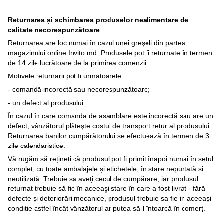
Returnarea și schimbarea produselor nealimentare de
calitate necorespunzătoare
Returnarea are loc numai în cazul unei greşeli din partea
magazinului online Invito.md. Produsele pot fi returnate în termen
de 14 zile lucrătoare de la primirea comenzii.
Motivele returnării pot fi următoarele:
- comandă incorectă sau necorespunzătoare;
- un defect al produsului.
În cazul în care comanda de asamblare este incorectă sau are un
defect, vânzătorul plăteşte costul de transport retur al produsului.
Returnarea banilor cumpărătorului se efectuează în termen de 3
zile calendaristice.
Vă rugăm să rețineți că produsul pot fi primit înapoi numai în setul
complet, cu toate ambalajele și etichetele, în stare nepurtată și
neutilizată. Trebuie sa aveţi cecul de cumpărare, iar produsul
returnat trebuie să fie în aceeaşi stare în care a fost livrat - fără
defecte și deteriorări mecanice, produsul trebuie sa fie in aceeași
conditie astfel încât vânzătorul ar putea să-l întoarcă în comerț.