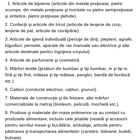
1. Articole de bijuterie (articole din metale preţioase, pietre
scumpe, din metale preţioase şi montate cu pietre semipreţioase
şi sintetice, pietre preţioase şlefuite).
2. Confecţii şi articole din tricot (articole de lenjerie de corp,
lenjerie de pat, articole de ciorăpărie).
3. Articole de igienă individuală (periuţe de dinţi, piepteni, agrafe,
bigudiuri, pensete, aparate de ras manuale sau electrice şi alte
articole destinate pentru îngrijirea corpului).
4. Articole de parfumerie şi cosmetică.
5. Mărfuri textile (ţesături din bumbac şi tip bumbac, in şi tip in,
lînă şi tip lînă, mătase şi tip mătase, panglici, bandă de bordură
etc.).
6. Cabluri (conducte electrice, cabluri, şnururi).
7. Materiale de construcţie şi de finisare, alte mărfuri
comercializate la metraj (linoleum, peliculă, mochetă etc.).
8. Produse şi materiale din mase polimerice ce au contact cu
produsele alimentare, inclusiv cele jetabile (veselă şi accesorii
pentru servitul mesei şi bucătărie, ambalaje, articole pentru
păstrarea şi transportarea alimentelor (canistre, bidoane, butelii,
butoaie).