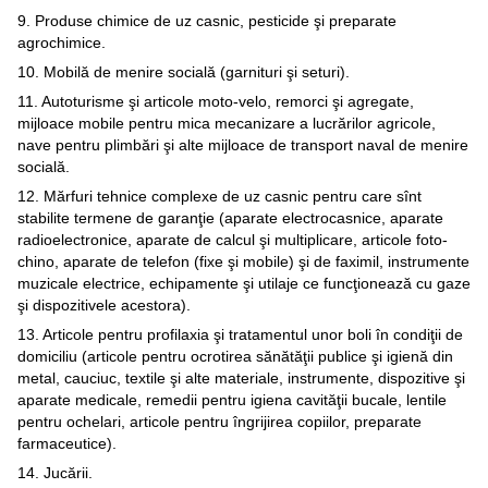
9. Produse chimice de uz casnic, pesticide şi preparate
agrochimice.
10. Mobilă de menire socială (garnituri şi seturi).
11. Autoturisme şi articole moto-velo, remorci şi agregate,
mijloace mobile pentru mica mecanizare a lucrărilor agricole,
nave pentru plimbări şi alte mijloace de transport naval de menire
socială.
12. Mărfuri tehnice complexe de uz casnic pentru care sînt
stabilite termene de garanţie (aparate electrocasnice, aparate
radioelectronice, aparate de calcul şi multiplicare, articole foto-
chino, aparate de telefon (fixe şi mobile) şi de faximil, instrumente
muzicale electrice, echipamente şi utilaje ce funcţionează cu gaze
şi dispozitivele acestora).
13. Articole pentru profilaxia şi tratamentul unor boli în condiţii de
domiciliu (articole pentru ocrotirea sănătăţii publice şi igienă din
metal, cauciuc, textile şi alte materiale, instrumente, dispozitive şi
aparate medicale, remedii pentru igiena cavităţii bucale, lentile
pentru ochelari, articole pentru îngrijirea copiilor, preparate
farmaceutice).
14. Jucării.