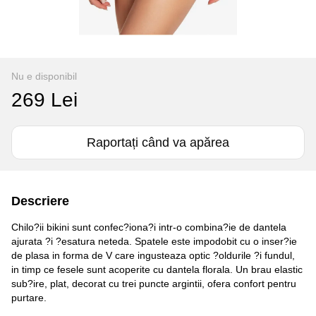
Nu e disponibil
269 Lei
Raportați când va apărea
Descriere
Chilo?ii bikini sunt confec?iona?i intr-o combina?ie de dantela
ajurata ?i ?esatura neteda. Spatele este impodobit cu o inser?ie
de plasa in forma de V care ingusteaza optic ?oldurile ?i fundul,
in timp ce fesele sunt acoperite cu dantela florala. Un brau elastic
sub?ire, plat, decorat cu trei puncte argintii, ofera confort pentru
purtare.