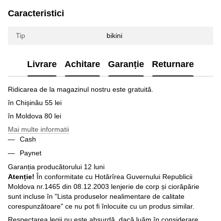
Caracteristici
Tip
bikini
Livrare
Achitare
Garanție
Returnare
Ridicarea de la magazinul nostru este gratuită.
în Chișinău 55 lei
în Moldova 80 lei
Mai multe informatii
Cash
Paynet
Garanția producătorului 12 luni
Atenție!
În conformitate cu Hotărîrea Guvernului Republicii
Moldova nr.1465 din 08.12.2003 lenjerie de corp și ciorăpărie
sunt incluse în "Lista produselor nealimentare de calitate
corespunzătoare" ce nu pot fi înlocuite cu un produs similar.
Respectarea legii nu este absurdă, dacă luăm în considerare