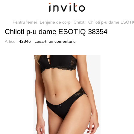
Pentru femei
Lenjerie de corp
Chiloți
Chiloti p-u dame ESOT
Chiloti p-u dame ESOTIQ 38354
Articol:
42846
Lasa-ți un comentariu