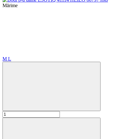
Mărime
M
L