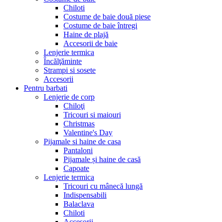
Chiloti
Costume de baie două piese
Costume de baie întregi
Haine de plajă
Accesorii de baie
Lenjerie termica
Încălţăminte
Strampi si sosete
Accesorii
Pentru barbati
Lenjerie de corp
Chiloţi
Tricouri si maiouri
Christmas
Valentine's Day
Pijamale si haine de casa
Pantaloni
Pijamale și haine de casă
Capoate
Lenjerie termica
Tricouri cu mânecă lungă
Indispensabili
Balaclava
Chiloti
Accesorii