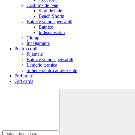
Costume de baie
Slipi de baie
Beach Shorts
Batnice si indispensabili
Batnice
Indispensabili
Ciorapi
Încălţăminte
Pentru copii
Pijamale
Batnice si indespensabili
Lenjerie termica
Sutiene pentru adolescente
Parfumuri
Gift cards