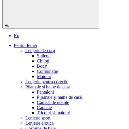
Ro
Ru
Pentru femei
Lenjerie de corp
Sutiene
Chiloți
Body
Сombinație
Maiouri
Lenjerie pentru corectie
Pijamale si haine de casa
Pantaloni
Pijamale și haine de casă
Cămăși de noapte
Capoate
Tricouri și maiouri
Lenjerie sport
Lenjerie erotica
Costume de baie