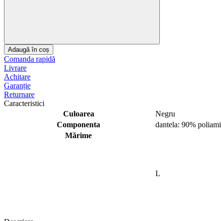
Adaugă în coș
Comanda rapidă
Livrare
Achitare
Garanție
Returnare
Caracteristici
Culoarea
Negru
Componenta
dantela: 90% poliam
Mărime
L