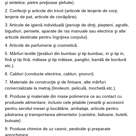
şi sintetice, pietre preţioase şlefuite).
2. Confecţii şi articole din tricot (articole de lenjerie de corp,
lenjerie de pat, articole de ciorăpărie).
3. Articole de igienă individuală (periuţe de dinţi, piepteni, agrafe,
bigudiuri, pensete, aparate de ras manuale sau electrice şi alte
articole destinate pentru îngrijirea corpului).
4. Articole de parfumerie şi cosmetică.
5. Mărfuri textile (ţesături din bumbac şi tip bumbac, in şi tip in,
lînă şi tip lînă, mătase şi tip mătase, panglici, bandă de bordură
etc.).
6. Cabluri (conducte electrice, cabluri, şnururi).
7. Materiale de construcţie şi de finisare, alte mărfuri
comercializate la metraj (linoleum, peliculă, mochetă etc.).
8. Produse şi materiale din mase polimerice ce au contact cu
produsele alimentare, inclusiv cele jetabile (veselă şi accesorii
pentru servitul mesei şi bucătărie, ambalaje, articole pentru
păstrarea şi transportarea alimentelor (canistre, bidoane, butelii,
butoaie).
9. Produse chimice de uz casnic, pesticide şi preparate
agrochimice.