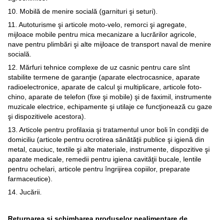
10. Mobilă de menire socială (garnituri şi seturi).
11. Autoturisme şi articole moto-velo, remorci şi agregate,
mijloace mobile pentru mica mecanizare a lucrărilor agricole,
nave pentru plimbări şi alte mijloace de transport naval de menire
socială.
12. Mărfuri tehnice complexe de uz casnic pentru care sînt
stabilite termene de garanţie (aparate electrocasnice, aparate
radioelectronice, aparate de calcul şi multiplicare, articole foto-
chino, aparate de telefon (fixe şi mobile) şi de faximil, instrumente
muzicale electrice, echipamente şi utilaje ce funcţionează cu gaze
şi dispozitivele acestora).
13. Articole pentru profilaxia şi tratamentul unor boli în condiţii de
domiciliu (articole pentru ocrotirea sănătăţii publice şi igienă din
metal, cauciuc, textile şi alte materiale, instrumente, dispozitive şi
aparate medicale, remedii pentru igiena cavităţii bucale, lentile
pentru ochelari, articole pentru îngrijirea copiilor, preparate
farmaceutice).
14. Jucării.
Returnarea și schimbarea produselor nealimentare de