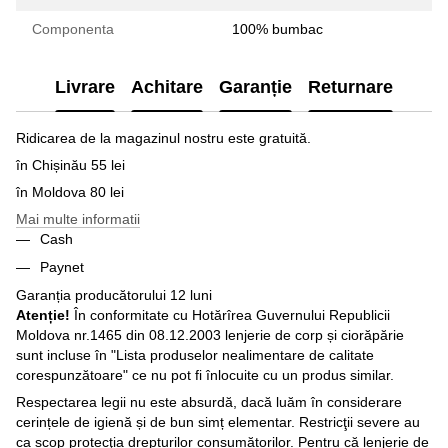
Componenta
100% bumbac
Livrare
Achitare
Garanție
Returnare
Ridicarea de la magazinul nostru este gratuită.
în Chișinău 55 lei
în Moldova 80 lei
Mai multe informatii
Cash
Paynet
Garanția producătorului 12 luni
Atenție!
În conformitate cu Hotărîrea Guvernului Republicii
Moldova nr.1465 din 08.12.2003 lenjerie de corp și ciorăpărie
sunt incluse în "Lista produselor nealimentare de calitate
corespunzătoare" ce nu pot fi înlocuite cu un produs similar.
Respectarea legii nu este absurdă, dacă luăm în considerare
cerințele de igienă și de bun simț elementar. Restricţii severe au
ca scop protecţia drepturilor consumătorilor. Pentru că lenjerie de