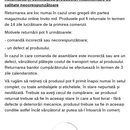
calitate necorespunzătoare
Returnarea are loc numai în cazul unei greşeli din partea
magazinului online Invito.md. Produsele pot fi returnate în termen
de 14 zile lucrătoare de la primirea comenzii.
Motivele returnării pot fi următoarele:
- comandă incorectă sau necorespunzătoare;
- un defect al produsului.
În cazul în care comanda de asamblare este incorectă sau are un
defect, vânzătorul plăteşte costul de transport retur al produsului.
Returnarea banilor cumpărătorului se efectuează în termen de 3
zile calendaristice.
Vă rugăm să rețineți că produsul pot fi primit înapoi numai în setul
complet, cu toate ambalajele și etichetele, în stare nepurtată și
neutilizată. Trebuie sa aveţi cecul de cumpărare, iar produsul
returnat trebuie să fie în aceeaşi stare în care a fost livrat - fără
defecte și deteriorări mecanice, produsul trebuie sa fie in aceeași
conditie astfel încât vânzătorul ar putea să-l întoarcă în comerț.