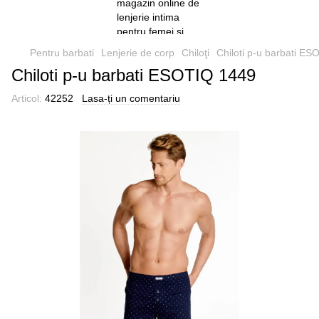
Pentru barbati
Lenjerie de corp
Chiloţi
Chiloti p-u barbati E
Chiloti p-u barbati ESOTIQ 1449
Articol:
42252
Lasa-ți un comentariu