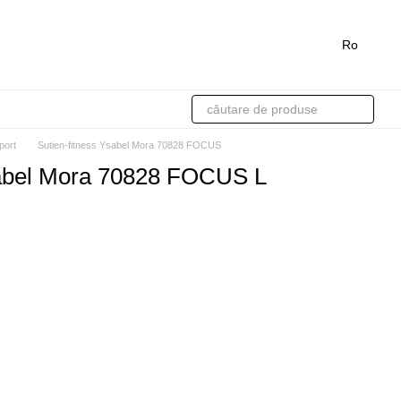
Ro
port
Sutien-fitness Ysabel Mora 70828 FOCUS
sabel Mora 70828 FOCUS L