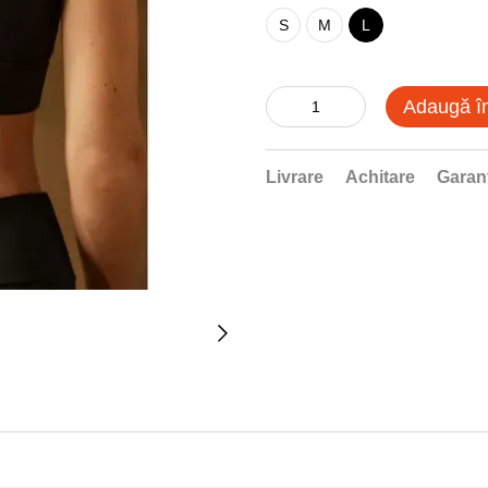
S
M
L
Adaugă î
Livrare
Achitare
Garan