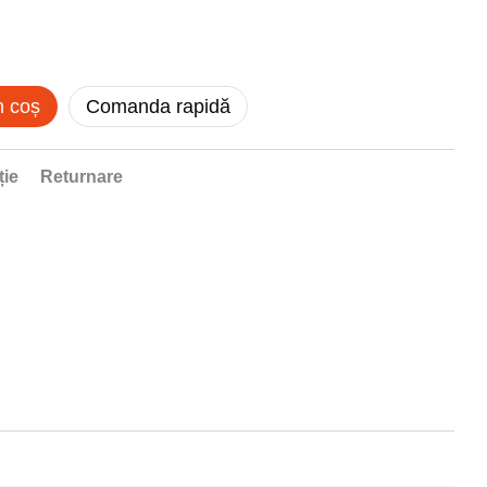
n coș
Comanda rapidă
ție
Returnare