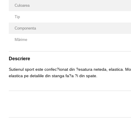
Culoarea
Tip
Componenta
Mărime
Descriere
Sutienul sport este confec?ionat din ?esatura neteda, elastica. Mod
elastica pe detaliile din stanga fa?a ?i din spate.