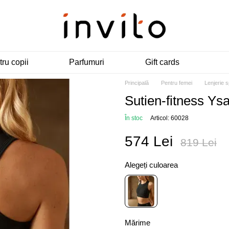
ru copii
Parfumuri
Gift cards
Principală
Pentru femei
Lenjerie s
Sutien-fitness Y
În stoc
Articol: 60028
574 Lei
819 Lei
Alegeți culoarea
Mărime