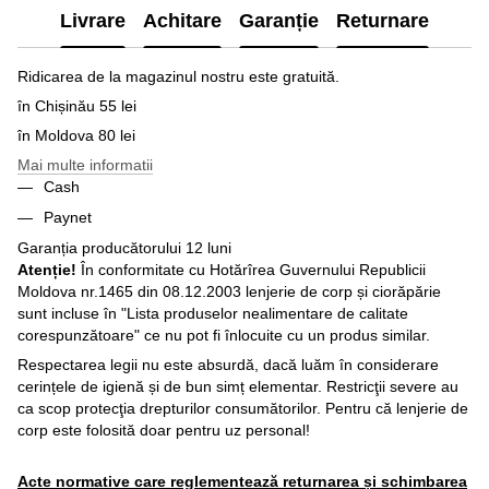
Livrare
Achitare
Garanție
Returnare
Ridicarea de la magazinul nostru este gratuită.
în Chișinău 55 lei
în Moldova 80 lei
Mai multe informatii
Cash
Paynet
Garanția producătorului 12 luni
Atenție!
În conformitate cu Hotărîrea Guvernului Republicii
Moldova nr.1465 din 08.12.2003 lenjerie de corp și ciorăpărie
sunt incluse în "Lista produselor nealimentare de calitate
corespunzătoare" ce nu pot fi înlocuite cu un produs similar.
Respectarea legii nu este absurdă, dacă luăm în considerare
cerințele de igienă și de bun simț elementar. Restricţii severe au
ca scop protecţia drepturilor consumătorilor. Pentru că lenjerie de
corp este folosită doar pentru uz personal!
Acte normative care reglementează returnarea și schimbarea