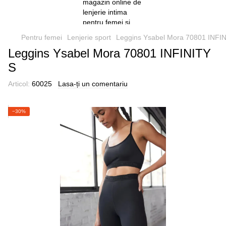
Pentru femei
Lenjerie sport
Leggins Ysabel Mora 70801 INFI
Leggins Ysabel Mora 70801 INFINITY
S
Articol:
60025
Lasa-ți un comentariu
−30%