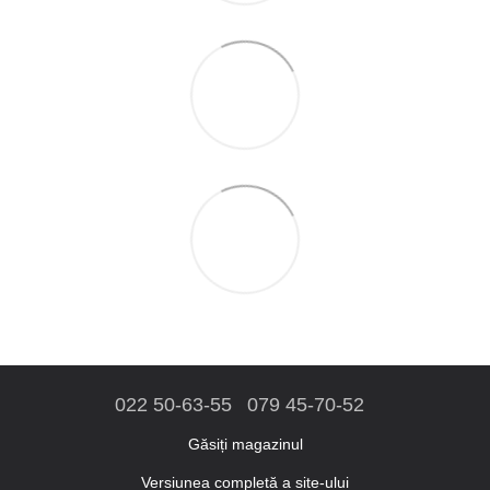
022 50-63-55
079 45-70-52
Găsiți magazinul
Versiunea completă a site-ului