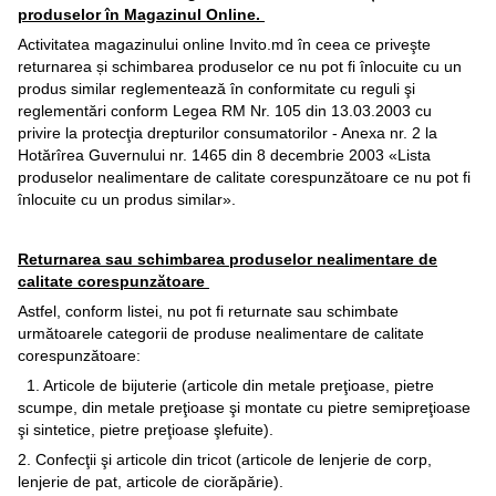
produselor în Magazinul Online.
Activitatea magazinului online Invito.md în ceea ce priveşte
returnarea și schimbarea produselor ce nu pot fi înlocuite cu un
produs similar reglementează în conformitate cu reguli şi
reglementări conform Legea RM Nr. 105 din 13.03.2003 cu
privire la protecţia drepturilor consumatorilor - Anexa nr. 2 la
Hotărîrea Guvernului nr. 1465 din 8 decembrie 2003 «Lista
produselor nealimentare de calitate corespunzătoare ce nu pot fi
înlocuite cu un produs similar».
Returnarea sau schimbarea produselor nealimentare de
calitate corespunzătoare
Astfel, conform listei, nu pot fi returnate sau schimbate
următoarele categorii de produse nealimentare de calitate
corespunzătoare:
1. Articole de bijuterie (articole din metale preţioase, pietre
scumpe, din metale preţioase şi montate cu pietre semipreţioase
şi sintetice, pietre preţioase şlefuite).
2. Confecţii şi articole din tricot (articole de lenjerie de corp,
lenjerie de pat, articole de ciorăpărie).