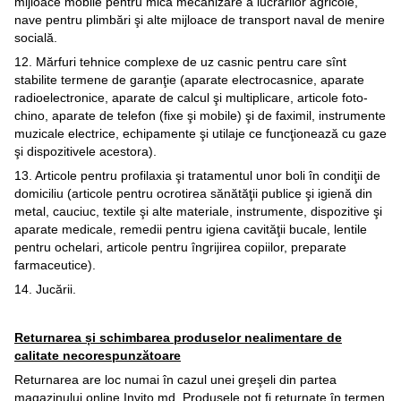
mijloace mobile pentru mica mecanizare a lucrărilor agricole,
nave pentru plimbări şi alte mijloace de transport naval de menire
socială.
12. Mărfuri tehnice complexe de uz casnic pentru care sînt
stabilite termene de garanţie (aparate electrocasnice, aparate
radioelectronice, aparate de calcul şi multiplicare, articole foto-
chino, aparate de telefon (fixe şi mobile) şi de faximil, instrumente
muzicale electrice, echipamente şi utilaje ce funcţionează cu gaze
şi dispozitivele acestora).
13. Articole pentru profilaxia şi tratamentul unor boli în condiţii de
domiciliu (articole pentru ocrotirea sănătăţii publice şi igienă din
metal, cauciuc, textile şi alte materiale, instrumente, dispozitive şi
aparate medicale, remedii pentru igiena cavităţii bucale, lentile
pentru ochelari, articole pentru îngrijirea copiilor, preparate
farmaceutice).
14. Jucării.
Returnarea și schimbarea produselor nealimentare de
calitate necorespunzătoare
Returnarea are loc numai în cazul unei greşeli din partea
magazinului online Invito.md. Produsele pot fi returnate în termen