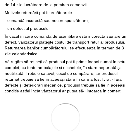
de 14 zile lucrătoare de la primirea comenzii.
Motivele returnării pot fi următoarele:
- comandă incorectă sau necorespunzătoare;
- un defect al produsului.
În cazul în care comanda de asamblare este incorectă sau are un
defect, vânzătorul plăteşte costul de transport retur al produsului.
Returnarea banilor cumpărătorului se efectuează în termen de 3
zile calendaristice.
Vă rugăm să rețineți că produsul pot fi primit înapoi numai în setul
complet, cu toate ambalajele și etichetele, în stare nepurtată și
neutilizată. Trebuie sa aveţi cecul de cumpărare, iar produsul
returnat trebuie să fie în aceeaşi stare în care a fost livrat - fără
defecte și deteriorări mecanice, produsul trebuie sa fie in aceeași
conditie astfel încât vânzătorul ar putea să-l întoarcă în comerț.