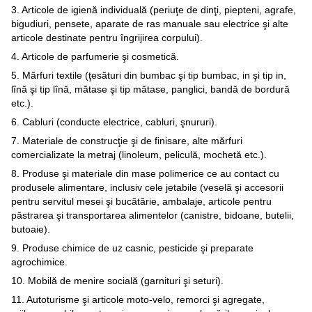
3. Articole de igienă individuală (periuţe de dinţi, piepteni, agrafe,
bigudiuri, pensete, aparate de ras manuale sau electrice şi alte
articole destinate pentru îngrijirea corpului).
4. Articole de parfumerie şi cosmetică.
5. Mărfuri textile (ţesături din bumbac şi tip bumbac, in şi tip in,
lînă şi tip lînă, mătase şi tip mătase, panglici, bandă de bordură
etc.).
6. Cabluri (conducte electrice, cabluri, şnururi).
7. Materiale de construcţie şi de finisare, alte mărfuri
comercializate la metraj (linoleum, peliculă, mochetă etc.).
8. Produse şi materiale din mase polimerice ce au contact cu
produsele alimentare, inclusiv cele jetabile (veselă şi accesorii
pentru servitul mesei şi bucătărie, ambalaje, articole pentru
păstrarea şi transportarea alimentelor (canistre, bidoane, butelii,
butoaie).
9. Produse chimice de uz casnic, pesticide şi preparate
agrochimice.
10. Mobilă de menire socială (garnituri şi seturi).
11. Autoturisme şi articole moto-velo, remorci şi agregate,