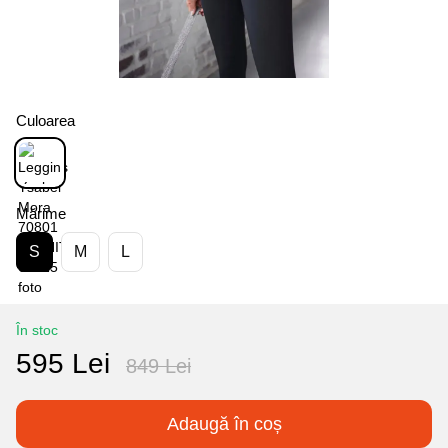
Culoarea
Mărime
S
M
L
În stoc
595 Lei
849 Lei
Adaugă în coș