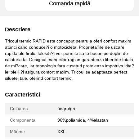
Comanda rapidă
Descriere
Tricoul termic RAPID este conceput pentru a oferi confort maxim
atunci cand conduce?i o motocicleta. Proprieta?ile de uscare
rapida ale firului folosit i?i vor permite sa te bucuri pe deplin de
calatoria ta. Designul manecilor raglan garanteaza libertate totala
de mi?care, iar tehnologia fara cusaturi protejeaza impotriva irita?
iei pielii ?i asigura confort maxim. Tricoul se adapteaza perfect
siluetei tale, oferind confort termic.
Caracteristici
Culoarea
negru/gri
Componenta
96%poliamida, 4%elastan
Mărime
XXL