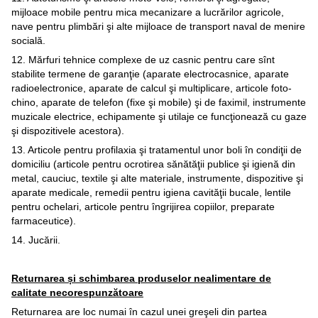
mijloace mobile pentru mica mecanizare a lucrărilor agricole,
nave pentru plimbări şi alte mijloace de transport naval de menire
socială.
12. Mărfuri tehnice complexe de uz casnic pentru care sînt
stabilite termene de garanţie (aparate electrocasnice, aparate
radioelectronice, aparate de calcul şi multiplicare, articole foto-
chino, aparate de telefon (fixe şi mobile) şi de faximil, instrumente
muzicale electrice, echipamente şi utilaje ce funcţionează cu gaze
şi dispozitivele acestora).
13. Articole pentru profilaxia şi tratamentul unor boli în condiţii de
domiciliu (articole pentru ocrotirea sănătăţii publice şi igienă din
metal, cauciuc, textile şi alte materiale, instrumente, dispozitive şi
aparate medicale, remedii pentru igiena cavităţii bucale, lentile
pentru ochelari, articole pentru îngrijirea copiilor, preparate
farmaceutice).
14. Jucării.
Returnarea și schimbarea produselor nealimentare de
calitate necorespunzătoare
Returnarea are loc numai în cazul unei greşeli din partea