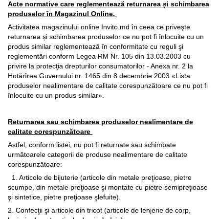
Acte normative care reglementează returnarea și schimbarea
produselor în Magazinul Online.
Activitatea magazinului online Invito.md în ceea ce priveşte
returnarea și schimbarea produselor ce nu pot fi înlocuite cu un
produs similar reglementează în conformitate cu reguli şi
reglementări conform Legea RM Nr. 105 din 13.03.2003 cu
privire la protecţia drepturilor consumatorilor - Anexa nr. 2 la
Hotărîrea Guvernului nr. 1465 din 8 decembrie 2003 «Lista
produselor nealimentare de calitate corespunzătoare ce nu pot fi
înlocuite cu un produs similar».
Returnarea sau schimbarea produselor nealimentare de
calitate corespunzătoare
Astfel, conform listei, nu pot fi returnate sau schimbate
următoarele categorii de produse nealimentare de calitate
corespunzătoare:
1. Articole de bijuterie (articole din metale preţioase, pietre
scumpe, din metale preţioase şi montate cu pietre semipreţioase
şi sintetice, pietre preţioase şlefuite).
2. Confecţii şi articole din tricot (articole de lenjerie de corp,