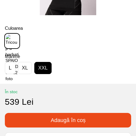
Culoarea
Mărime
L
XL
XXL
În stoc
539 Lei
Adaugă în coș