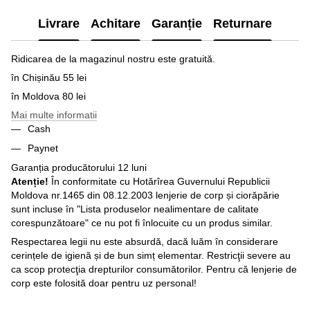
Livrare
Achitare
Garanție
Returnare
Ridicarea de la magazinul nostru este gratuită.
în Chișinău 55 lei
în Moldova 80 lei
Mai multe informatii
Cash
Paynet
Garanția producătorului 12 luni
Atenție!
În conformitate cu Hotărîrea Guvernului Republicii
Moldova nr.1465 din 08.12.2003 lenjerie de corp și ciorăpărie
sunt incluse în "Lista produselor nealimentare de calitate
corespunzătoare" ce nu pot fi înlocuite cu un produs similar.
Respectarea legii nu este absurdă, dacă luăm în considerare
cerințele de igienă și de bun simț elementar. Restricţii severe au
ca scop protecţia drepturilor consumătorilor. Pentru că lenjerie de
corp este folosită doar pentru uz personal!