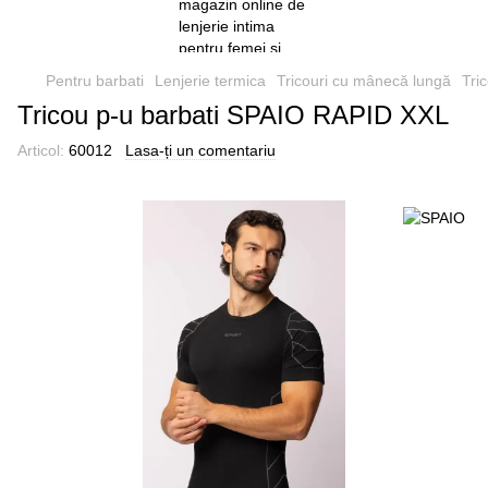
Pentru barbati
Lenjerie termica
Tricouri cu mânecă lungă
Tri
Tricou p-u barbati SPAIO RAPID XXL
Articol:
60012
Lasa-ți un comentariu