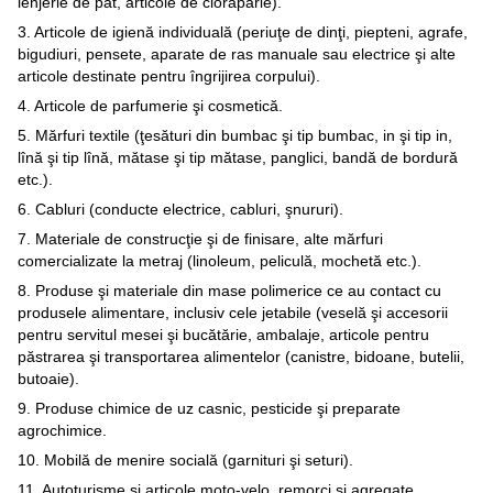
lenjerie de pat, articole de ciorăpărie).
3. Articole de igienă individuală (periuţe de dinţi, piepteni, agrafe,
bigudiuri, pensete, aparate de ras manuale sau electrice şi alte
articole destinate pentru îngrijirea corpului).
4. Articole de parfumerie şi cosmetică.
5. Mărfuri textile (ţesături din bumbac şi tip bumbac, in şi tip in,
lînă şi tip lînă, mătase şi tip mătase, panglici, bandă de bordură
etc.).
6. Cabluri (conducte electrice, cabluri, şnururi).
7. Materiale de construcţie şi de finisare, alte mărfuri
comercializate la metraj (linoleum, peliculă, mochetă etc.).
8. Produse şi materiale din mase polimerice ce au contact cu
produsele alimentare, inclusiv cele jetabile (veselă şi accesorii
pentru servitul mesei şi bucătărie, ambalaje, articole pentru
păstrarea şi transportarea alimentelor (canistre, bidoane, butelii,
butoaie).
9. Produse chimice de uz casnic, pesticide şi preparate
agrochimice.
10. Mobilă de menire socială (garnituri şi seturi).
11. Autoturisme şi articole moto-velo, remorci şi agregate,