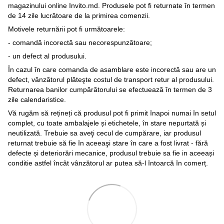
magazinului online Invito.md. Produsele pot fi returnate în termen
de 14 zile lucrătoare de la primirea comenzii.
Motivele returnării pot fi următoarele:
- comandă incorectă sau necorespunzătoare;
- un defect al produsului.
În cazul în care comanda de asamblare este incorectă sau are un
defect, vânzătorul plăteşte costul de transport retur al produsului.
Returnarea banilor cumpărătorului se efectuează în termen de 3
zile calendaristice.
Vă rugăm să rețineți că produsul pot fi primit înapoi numai în setul
complet, cu toate ambalajele și etichetele, în stare nepurtată și
neutilizată. Trebuie sa aveţi cecul de cumpărare, iar produsul
returnat trebuie să fie în aceeaşi stare în care a fost livrat - fără
defecte și deteriorări mecanice, produsul trebuie sa fie in aceeași
conditie astfel încât vânzătorul ar putea să-l întoarcă în comerț.