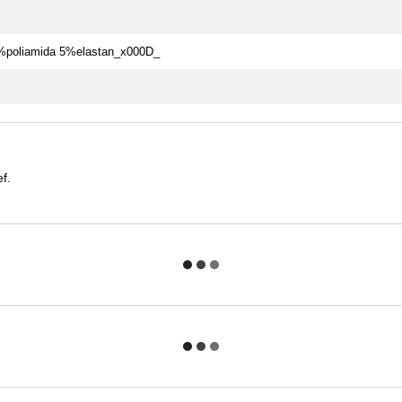
poliamida 5%elastan_x000D_
f.