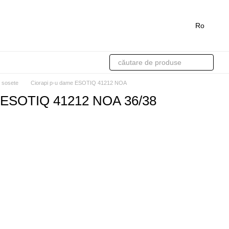
Ro
i sosete
Ciorapi p-u dame ESOTIQ 41212 NOA
e ESOTIQ 41212 NOA 36/38