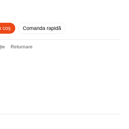
n coș
Comanda rapidă
ție
Returnare