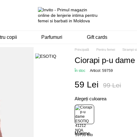
ru copii
Parfumuri
Gift cards
Principală
Pentru femei
Strampi s
Ciorapi p-u dam
În stoc
Articol: 59759
59 Lei
99 Lei
Alegeți culoarea
Mărime