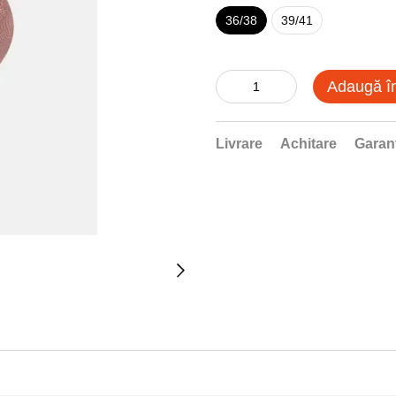
36/38
39/41
Adaugă î
Livrare
Achitare
Garan