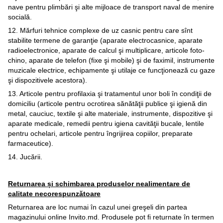
nave pentru plimbări şi alte mijloace de transport naval de menire
socială.
12. Mărfuri tehnice complexe de uz casnic pentru care sînt
stabilite termene de garanţie (aparate electrocasnice, aparate
radioelectronice, aparate de calcul şi multiplicare, articole foto-
chino, aparate de telefon (fixe şi mobile) şi de faximil, instrumente
muzicale electrice, echipamente şi utilaje ce funcţionează cu gaze
şi dispozitivele acestora).
13. Articole pentru profilaxia şi tratamentul unor boli în condiţii de
domiciliu (articole pentru ocrotirea sănătăţii publice şi igienă din
metal, cauciuc, textile şi alte materiale, instrumente, dispozitive şi
aparate medicale, remedii pentru igiena cavităţii bucale, lentile
pentru ochelari, articole pentru îngrijirea copiilor, preparate
farmaceutice).
14. Jucării.
Returnarea și schimbarea produselor nealimentare de
calitate necorespunzătoare
Returnarea are loc numai în cazul unei greşeli din partea
magazinului online Invito.md. Produsele pot fi returnate în termen