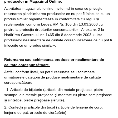
produselor în Magazinul Online.
Activitatea magazinului online Invito.md în ceea ce priveşte
returnarea și schimbarea produselor ce nu pot fi înlocuite cu un
produs similar reglementează în conformitate cu reguli şi
reglementări conform Legea RM Nr. 105 din 13.03.2003 cu
privire la protecţia drepturilor consumatorilor - Anexa nr. 2 la
Hotărîrea Guvernului nr. 1465 din 8 decembrie 2003 «Lista
produselor nealimentare de calitate corespunzătoare ce nu pot fi
înlocuite cu un produs similar».
Returnarea sau schimbarea produselor nealimentare de
calitate corespunzătoare
Astfel, conform listei, nu pot fi returnate sau schimbate
următoarele categorii de produse nealimentare de calitate
corespunzătoare:
1. Articole de bijuterie (articole din metale preţioase, pietre
scumpe, din metale preţioase şi montate cu pietre semipreţioase
şi sintetice, pietre preţioase şlefuite).
2. Confecţii şi articole din tricot (articole de lenjerie de corp,
lenjerie de pat, articole de ciorăpărie).