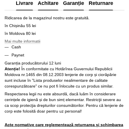
Livrare
Achitare
Garanție
Returnare
Ridicarea de la magazinul nostru este gratuită.
în Chișinău 55 lei
în Moldova 80 lei
Mai multe informatii
Cash
Paynet
Garanția producătorului 12 luni
Atenție!
În conformitate cu Hotărîrea Guvernului Republicii
Moldova nr.1465 din 08.12.2003 lenjerie de corp și ciorăpărie
sunt incluse în "Lista produselor nealimentare de calitate
corespunzătoare" ce nu pot fi înlocuite cu un produs similar.
Respectarea legii nu este absurdă, dacă luăm în considerare
cerințele de igienă și de bun simț elementar. Restricţii severe au
ca scop protecţia drepturilor consumătorilor. Pentru că lenjerie de
corp este folosită doar pentru uz personal!
Acte normative care reglementează returnarea și schimbarea