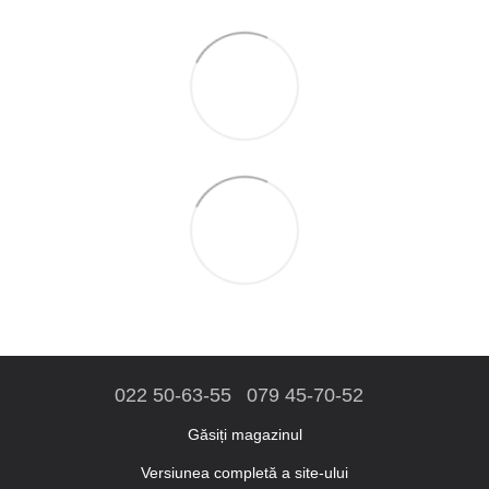
022 50-63-55
079 45-70-52
Găsiți magazinul
Versiunea completă a site-ului