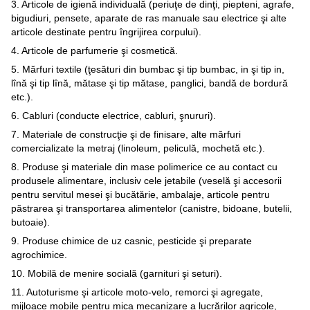
3. Articole de igienă individuală (periuţe de dinţi, piepteni, agrafe,
bigudiuri, pensete, aparate de ras manuale sau electrice şi alte
articole destinate pentru îngrijirea corpului).
4. Articole de parfumerie şi cosmetică.
5. Mărfuri textile (ţesături din bumbac şi tip bumbac, in şi tip in,
lînă şi tip lînă, mătase şi tip mătase, panglici, bandă de bordură
etc.).
6. Cabluri (conducte electrice, cabluri, şnururi).
7. Materiale de construcţie şi de finisare, alte mărfuri
comercializate la metraj (linoleum, peliculă, mochetă etc.).
8. Produse şi materiale din mase polimerice ce au contact cu
produsele alimentare, inclusiv cele jetabile (veselă şi accesorii
pentru servitul mesei şi bucătărie, ambalaje, articole pentru
păstrarea şi transportarea alimentelor (canistre, bidoane, butelii,
butoaie).
9. Produse chimice de uz casnic, pesticide şi preparate
agrochimice.
10. Mobilă de menire socială (garnituri şi seturi).
11. Autoturisme şi articole moto-velo, remorci şi agregate,
mijloace mobile pentru mica mecanizare a lucrărilor agricole,