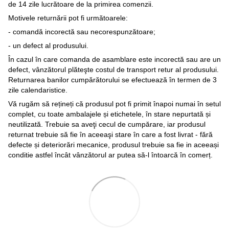
de 14 zile lucrătoare de la primirea comenzii.
Motivele returnării pot fi următoarele:
- comandă incorectă sau necorespunzătoare;
- un defect al produsului.
În cazul în care comanda de asamblare este incorectă sau are un
defect, vânzătorul plăteşte costul de transport retur al produsului.
Returnarea banilor cumpărătorului se efectuează în termen de 3
zile calendaristice.
Vă rugăm să rețineți că produsul pot fi primit înapoi numai în setul
complet, cu toate ambalajele și etichetele, în stare nepurtată și
neutilizată. Trebuie sa aveţi cecul de cumpărare, iar produsul
returnat trebuie să fie în aceeaşi stare în care a fost livrat - fără
defecte și deteriorări mecanice, produsul trebuie sa fie in aceeași
conditie astfel încât vânzătorul ar putea să-l întoarcă în comerț.