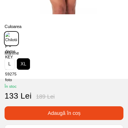
Culoarea
Mărime
L
XL
În stoc
133 Lei
189 Lei
Adaugă în coș