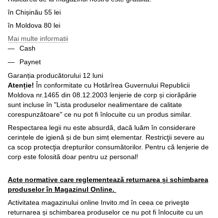
în Chișinău 55 lei
în Moldova 80 lei
Mai multe informatii
Cash
Paynet
Garanția producătorului 12 luni
Atenție!
În conformitate cu Hotărîrea Guvernului Republicii
Moldova nr.1465 din 08.12.2003 lenjerie de corp și ciorăpărie
sunt incluse în "Lista produselor nealimentare de calitate
corespunzătoare" ce nu pot fi înlocuite cu un produs similar.
Respectarea legii nu este absurdă, dacă luăm în considerare
cerințele de igienă și de bun simț elementar. Restricţii severe au
ca scop protecţia drepturilor consumătorilor. Pentru că lenjerie de
corp este folosită doar pentru uz personal!
Acte normative care reglementează returnarea și schimbarea
produselor în Magazinul Online.
Activitatea magazinului online Invito.md în ceea ce priveşte
returnarea și schimbarea produselor ce nu pot fi înlocuite cu un