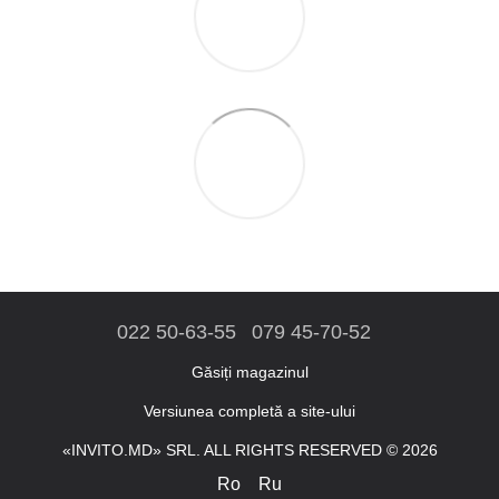
022 50-63-55
079 45-70-52
Găsiți magazinul
Versiunea completă a site-ului
«INVITO.MD» SRL. ALL RIGHTS RESERVED © 2026
Ro
Ru