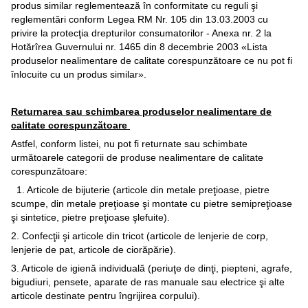
produs similar reglementează în conformitate cu reguli şi
reglementări conform Legea RM Nr. 105 din 13.03.2003 cu
privire la protecţia drepturilor consumatorilor - Anexa nr. 2 la
Hotărîrea Guvernului nr. 1465 din 8 decembrie 2003 «Lista
produselor nealimentare de calitate corespunzătoare ce nu pot fi
înlocuite cu un produs similar».
Returnarea sau schimbarea produselor nealimentare de
calitate corespunzătoare
Astfel, conform listei, nu pot fi returnate sau schimbate
următoarele categorii de produse nealimentare de calitate
corespunzătoare:
1. Articole de bijuterie (articole din metale preţioase, pietre
scumpe, din metale preţioase şi montate cu pietre semipreţioase
şi sintetice, pietre preţioase şlefuite).
2. Confecţii şi articole din tricot (articole de lenjerie de corp,
lenjerie de pat, articole de ciorăpărie).
3. Articole de igienă individuală (periuţe de dinţi, piepteni, agrafe,
bigudiuri, pensete, aparate de ras manuale sau electrice şi alte
articole destinate pentru îngrijirea corpului).