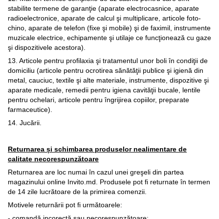
stabilite termene de garanţie (aparate electrocasnice, aparate
radioelectronice, aparate de calcul şi multiplicare, articole foto-
chino, aparate de telefon (fixe şi mobile) şi de faximil, instrumente
muzicale electrice, echipamente şi utilaje ce funcţionează cu gaze
şi dispozitivele acestora).
13. Articole pentru profilaxia şi tratamentul unor boli în condiţii de
domiciliu (articole pentru ocrotirea sănătăţii publice şi igienă din
metal, cauciuc, textile şi alte materiale, instrumente, dispozitive şi
aparate medicale, remedii pentru igiena cavităţii bucale, lentile
pentru ochelari, articole pentru îngrijirea copiilor, preparate
farmaceutice).
14. Jucării.
Returnarea și schimbarea produselor nealimentare de
calitate necorespunzătoare
Returnarea are loc numai în cazul unei greşeli din partea
magazinului online Invito.md. Produsele pot fi returnate în termen
de 14 zile lucrătoare de la primirea comenzii.
Motivele returnării pot fi următoarele:
- comandă incorectă sau necorespunzătoare;