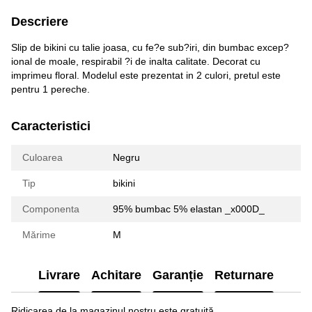
Descriere
Slip de bikini cu talie joasa, cu fe?e sub?iri, din bumbac excep?
ional de moale, respirabil ?i de inalta calitate. Decorat cu
imprimeu floral. Modelul este prezentat in 2 culori, pretul este
pentru 1 pereche.
Caracteristici
Culoarea
Negru
Tip
bikini
Componenta
95% bumbac 5% elastan _x000D_
Mărime
M
Livrare
Achitare
Garanție
Returnare
Ridicarea de la magazinul nostru este gratuită.