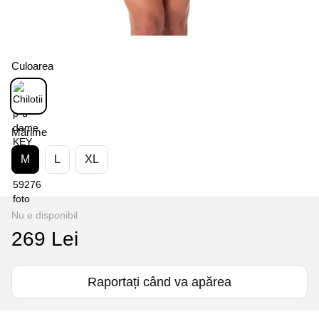
Culoarea
Mărime
M
L
XL
Nu e disponibil
269 Lei
Raportați când va apărea