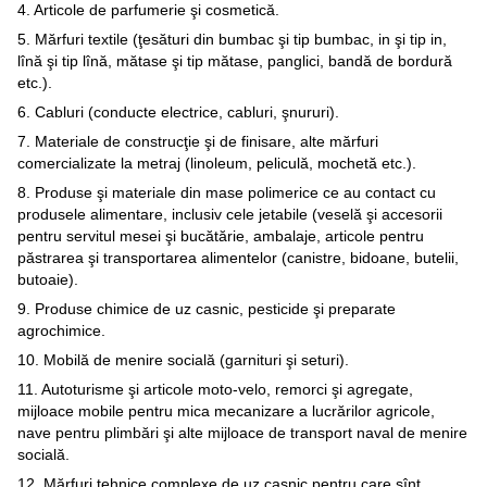
4. Articole de parfumerie şi cosmetică.
5. Mărfuri textile (ţesături din bumbac şi tip bumbac, in şi tip in,
lînă şi tip lînă, mătase şi tip mătase, panglici, bandă de bordură
etc.).
6. Cabluri (conducte electrice, cabluri, şnururi).
7. Materiale de construcţie şi de finisare, alte mărfuri
comercializate la metraj (linoleum, peliculă, mochetă etc.).
8. Produse şi materiale din mase polimerice ce au contact cu
produsele alimentare, inclusiv cele jetabile (veselă şi accesorii
pentru servitul mesei şi bucătărie, ambalaje, articole pentru
păstrarea şi transportarea alimentelor (canistre, bidoane, butelii,
butoaie).
9. Produse chimice de uz casnic, pesticide şi preparate
agrochimice.
10. Mobilă de menire socială (garnituri şi seturi).
11. Autoturisme şi articole moto-velo, remorci şi agregate,
mijloace mobile pentru mica mecanizare a lucrărilor agricole,
nave pentru plimbări şi alte mijloace de transport naval de menire
socială.
12. Mărfuri tehnice complexe de uz casnic pentru care sînt