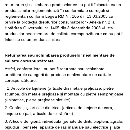
returnarea și schimbarea produselor ce nu pot fi înlocuite cu un
produs similar reglementează în conformitate cu reguli şi
reglementări conform Legea RM Nr. 105 din 13.03.2003 cu
privire la protecţia drepturilor consumatorilor - Anexa nr. 2 la
Hotărîrea Guvernului nr. 1465 din 8 decembrie 2003 «Lista
produselor nealimentare de calitate corespunzătoare ce nu pot fi
înlocuite cu un produs similar».
Returnarea sau schimbarea produselor nealimentare de
calitate corespunzătoare
Astfel, conform listei, nu pot fi returnate sau schimbate
următoarele categorii de produse nealimentare de calitate
corespunzătoare:
1. Articole de bijuterie (articole din metale preţioase, pietre
scumpe, din metale preţioase şi montate cu pietre semipreţioase
şi sintetice, pietre preţioase şlefuite).
2. Confecţii şi articole din tricot (articole de lenjerie de corp,
lenjerie de pat, articole de ciorăpărie).
3. Articole de igienă individuală (periuţe de dinţi, piepteni, agrafe,
bigudiuri, pensete, aparate de ras manuale sau electrice şi alte