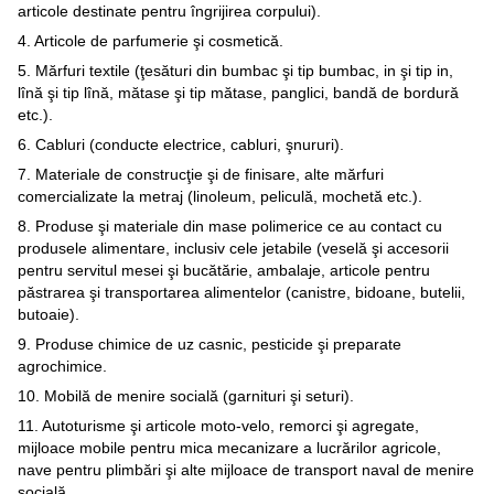
articole destinate pentru îngrijirea corpului).
4. Articole de parfumerie şi cosmetică.
5. Mărfuri textile (ţesături din bumbac şi tip bumbac, in şi tip in,
lînă şi tip lînă, mătase şi tip mătase, panglici, bandă de bordură
etc.).
6. Cabluri (conducte electrice, cabluri, şnururi).
7. Materiale de construcţie şi de finisare, alte mărfuri
comercializate la metraj (linoleum, peliculă, mochetă etc.).
8. Produse şi materiale din mase polimerice ce au contact cu
produsele alimentare, inclusiv cele jetabile (veselă şi accesorii
pentru servitul mesei şi bucătărie, ambalaje, articole pentru
păstrarea şi transportarea alimentelor (canistre, bidoane, butelii,
butoaie).
9. Produse chimice de uz casnic, pesticide şi preparate
agrochimice.
10. Mobilă de menire socială (garnituri şi seturi).
11. Autoturisme şi articole moto-velo, remorci şi agregate,
mijloace mobile pentru mica mecanizare a lucrărilor agricole,
nave pentru plimbări şi alte mijloace de transport naval de menire
socială.