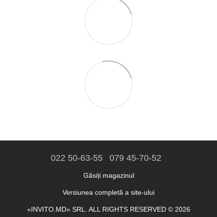
022 50-63-55
079 45-70-52
Găsiți magazinul
Versiunea completă a site-ului
«INVITO.MD» SRL. ALL RIGHTS RESERVED © 2026