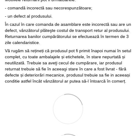
- comandă incorectă sau necorespunzătoare;
- un defect al produsului.
În cazul în care comanda de asamblare este incorectă sau are un
defect, vânzătorul plăteşte costul de transport retur al produsului.
Returnarea banilor cumpărătorului se efectuează în termen de 3
zile calendaristice.
Vă rugăm să rețineți că produsul pot fi primit înapoi numai în setul
complet, cu toate ambalajele și etichetele, în stare nepurtată și
neutilizată. Trebuie sa aveţi cecul de cumpărare, iar produsul
returnat trebuie să fie în aceeaşi stare în care a fost livrat - fără
defecte și deteriorări mecanice, produsul trebuie sa fie in aceeași
conditie astfel încât vânzătorul ar putea să-l întoarcă în comerț.