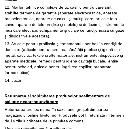
12. Mărfuri tehnice complexe de uz casnic pentru care sînt
stabilite termene de garanţie (aparate electrocasnice, aparate
radioelectronice, aparate de calcul şi multiplicare, articole foto-
chino, aparate de telefon (fixe şi mobile) şi de faximil, instrumente
muzicale electrice, echipamente şi utilaje ce funcţionează cu gaze
şi dispozitivele acestora).
13. Articole pentru profilaxia şi tratamentul unor boli în condiţii de
domiciliu (articole pentru ocrotirea sănătăţii publice şi igienă din
metal, cauciuc, textile şi alte materiale, instrumente, dispozitive şi
aparate medicale, remedii pentru igiena cavităţii bucale, lentile
pentru ochelari, articole pentru îngrijirea copiilor, preparate
farmaceutice).
14. Jucării.
Returnarea și schimbarea produselor nealimentare de
calitate necorespunzătoare
Returnarea are loc numai în cazul unei greşeli din partea
magazinului online Invito.md. Produsele pot fi returnate în termen
de 14 zile lucrătoare de la primirea comenzii.
Motivele returnării pot fi următoarele: