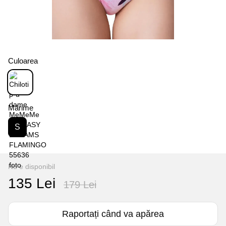
Culoarea
Mărime
S
Nu e disponibil
135 Lei
179 Lei
Raportați când va apărea