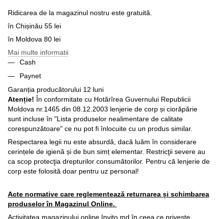
Ridicarea de la magazinul nostru este gratuită.
în Chișinău 55 lei
în Moldova 80 lei
Mai multe informatii
Cash
Paynet
Garanția producătorului 12 luni
Atenție!
În conformitate cu Hotărîrea Guvernului Republicii
Moldova nr.1465 din 08.12.2003 lenjerie de corp și ciorăpărie
sunt incluse în "Lista produselor nealimentare de calitate
corespunzătoare" ce nu pot fi înlocuite cu un produs similar.
Respectarea legii nu este absurdă, dacă luăm în considerare
cerințele de igienă și de bun simț elementar. Restricţii severe au
ca scop protecţia drepturilor consumătorilor. Pentru că lenjerie de
corp este folosită doar pentru uz personal!
Acte normative care reglementează returnarea și schimbarea
produselor în Magazinul Online.
Activitatea magazinului online Invito.md în ceea ce priveşte