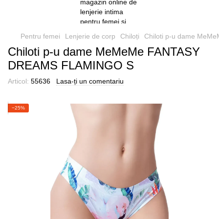
Pentru femei
Lenjerie de corp
Chiloți
Chiloti p-u dame Me
Chiloti p-u dame MeMeMe FANTASY
DREAMS FLAMINGO S
Articol:
55636
Lasa-ți un comentariu
−25%