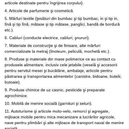
articole destinate pentru îngrijirea corpului).
4. Articole de parfumerie şi cosmetică.
5. Mărfuri textile (ţesături din bumbac şi tip bumbac, in şi tip in,
lînă şi tip lînă, mătase şi tip mătase, panglici, bandă de bordură
etc.).
6. Cabluri (conducte electrice, cabluri, şnururi).
7. Materiale de construcţie şi de finisare, alte mărfuri
comercializate la metraj (linoleum, peliculă, mochetă etc.).
8. Produse şi materiale din mase polimerice ce au contact cu
produsele alimentare, inclusiv cele jetabile (veselă şi accesorii
pentru servitul mesei şi bucătărie, ambalaje, articole pentru
păstrarea şi transportarea alimentelor (canistre, bidoane, butelii,
butoaie).
9. Produse chimice de uz casnic, pesticide şi preparate
agrochimice.
10. Mobilă de menire socială (garnituri şi seturi).
11. Autoturisme şi articole moto-velo, remorci şi agregate,
mijloace mobile pentru mica mecanizare a lucrărilor agricole,
nave pentru plimbări şi alte mijloace de transport naval de menire
socială.