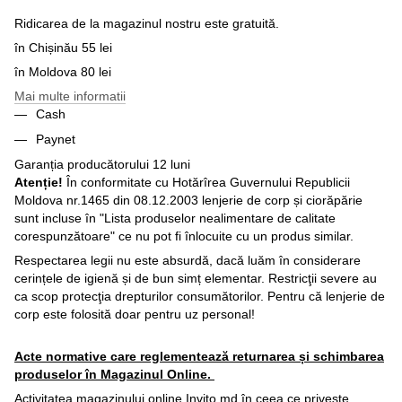
Ridicarea de la magazinul nostru este gratuită.
în Chișinău 55 lei
în Moldova 80 lei
Mai multe informatii
Cash
Paynet
Garanția producătorului 12 luni
Atenție!
În conformitate cu Hotărîrea Guvernului Republicii
Moldova nr.1465 din 08.12.2003 lenjerie de corp și ciorăpărie
sunt incluse în "Lista produselor nealimentare de calitate
corespunzătoare" ce nu pot fi înlocuite cu un produs similar.
Respectarea legii nu este absurdă, dacă luăm în considerare
cerințele de igienă și de bun simț elementar. Restricţii severe au
ca scop protecţia drepturilor consumătorilor. Pentru că lenjerie de
corp este folosită doar pentru uz personal!
Acte normative care reglementează returnarea și schimbarea
produselor în Magazinul Online.
Activitatea magazinului online Invito.md în ceea ce priveşte