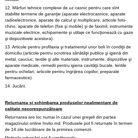
12. Mărfuri tehnice complexe de uz casnic pentru care sînt
stabilite termene de garanţie (aparate electrocasnice, aparate
radioelectronice, aparate de calcul şi multiplicare, articole foto-
chino, aparate de telefon (fixe şi mobile) şi de faximil, instrumente
muzicale electrice, echipamente şi utilaje ce funcţionează cu gaze
şi dispozitivele acestora).
13. Articole pentru profilaxia şi tratamentul unor boli în condiţii de
domiciliu (articole pentru ocrotirea sănătăţii publice şi igienă din
metal, cauciuc, textile şi alte materiale, instrumente, dispozitive şi
aparate medicale, remedii pentru igiena cavităţii bucale, lentile
pentru ochelari, articole pentru îngrijirea copiilor, preparate
farmaceutice).
14. Jucării.
Returnarea și schimbarea produselor nealimentare de
calitate necorespunzătoare
Returnarea are loc numai în cazul unei greşeli din partea
magazinului online Invito.md. Produsele pot fi returnate în termen
de 14 zile lucrătoare de la primirea comenzii.
Motivele returnării pot fi următoarele: