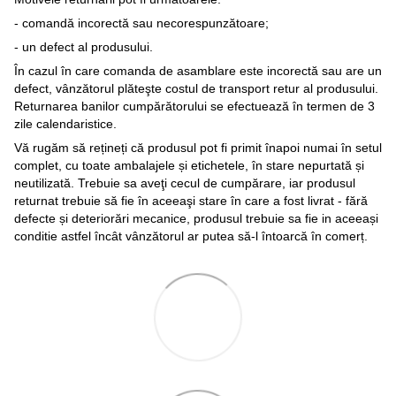
- comandă incorectă sau necorespunzătoare;
- un defect al produsului.
În cazul în care comanda de asamblare este incorectă sau are un
defect, vânzătorul plăteşte costul de transport retur al produsului.
Returnarea banilor cumpărătorului se efectuează în termen de 3
zile calendaristice.
Vă rugăm să rețineți că produsul pot fi primit înapoi numai în setul
complet, cu toate ambalajele și etichetele, în stare nepurtată și
neutilizată. Trebuie sa aveţi cecul de cumpărare, iar produsul
returnat trebuie să fie în aceeaşi stare în care a fost livrat - fără
defecte și deteriorări mecanice, produsul trebuie sa fie in aceeași
conditie astfel încât vânzătorul ar putea să-l întoarcă în comerț.