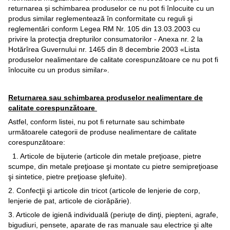
returnarea și schimbarea produselor ce nu pot fi înlocuite cu un
produs similar reglementează în conformitate cu reguli şi
reglementări conform Legea RM Nr. 105 din 13.03.2003 cu
privire la protecţia drepturilor consumatorilor - Anexa nr. 2 la
Hotărîrea Guvernului nr. 1465 din 8 decembrie 2003 «Lista
produselor nealimentare de calitate corespunzătoare ce nu pot fi
înlocuite cu un produs similar».
Returnarea sau schimbarea produselor nealimentare de
calitate corespunzătoare
Astfel, conform listei, nu pot fi returnate sau schimbate
următoarele categorii de produse nealimentare de calitate
corespunzătoare:
1. Articole de bijuterie (articole din metale preţioase, pietre
scumpe, din metale preţioase şi montate cu pietre semipreţioase
şi sintetice, pietre preţioase şlefuite).
2. Confecţii şi articole din tricot (articole de lenjerie de corp,
lenjerie de pat, articole de ciorăpărie).
3. Articole de igienă individuală (periuţe de dinţi, piepteni, agrafe,
bigudiuri, pensete, aparate de ras manuale sau electrice şi alte