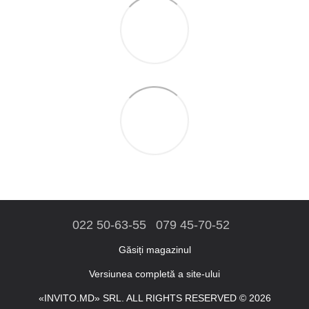
022 50-63-55
079 45-70-52
Găsiți magazinul
Versiunea completă a site-ului
«INVITO.MD» SRL. ALL RIGHTS RESERVED © 2026