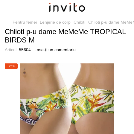
Pentru femei
Lenjerie de corp
Chiloți
Chiloti p-u dame MeM
Chiloti p-u dame MeMeMe TROPICAL
BIRDS M
Articol:
55604
Lasa-ți un comentariu
−25%