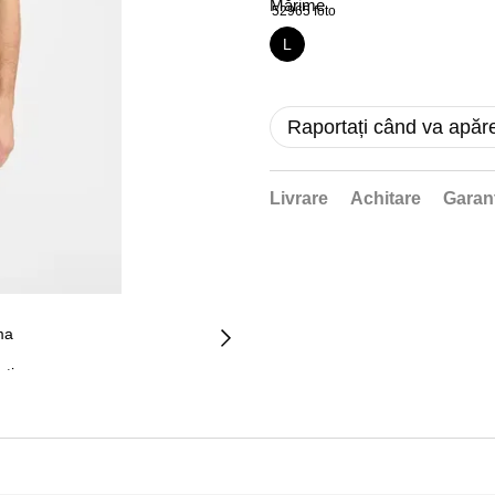
Mărime
L
Raportați când va apăr
Livrare
Achitare
Garan