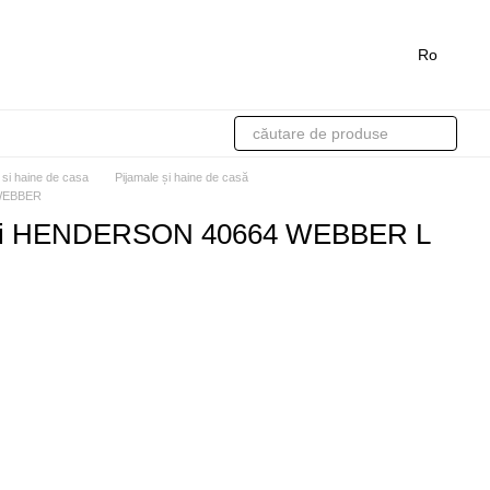
Ro
 si haine de casa
Pijamale și haine de casă
 WEBBER
bati HENDERSON 40664 WEBBER L