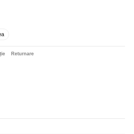
ea
ție
Returnare