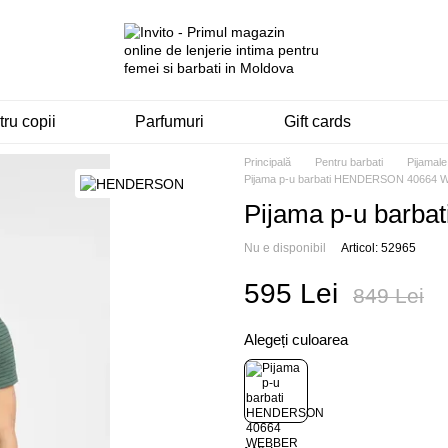
ru copii
Parfumuri
Gift cards
Principală
Pentru barbati
Pijamale
Pijama p-u barbati HENDERSON 40664
Pijama p-u bar
Nu e disponibil
Articol: 52965
595 Lei
849 Lei
Alegeți culoarea