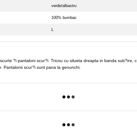
verde/albastru
100% bumbac
L
curte ?i pantaloni scur?i. Tricou cu silueta dreapta in banda sub?ire, c
ie. Pantalonii scur?i sunt pana la genunchi.