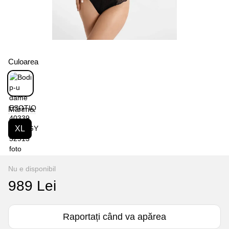
Culoarea
Mărime
XL
Nu e disponibil
989 Lei
Raportați când va apărea