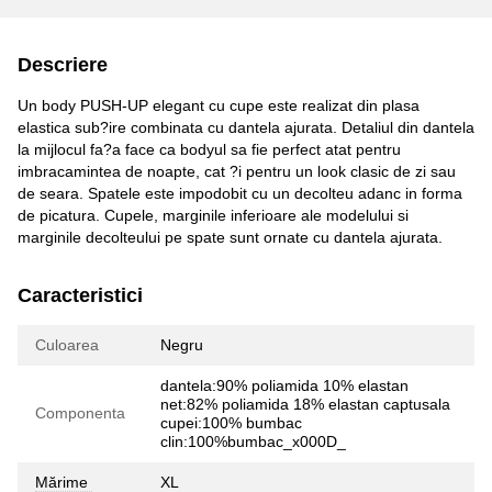
Descriere
Un body PUSH-UP elegant cu cupe este realizat din plasa
elastica sub?ire combinata cu dantela ajurata. Detaliul din dantela
la mijlocul fa?a face ca bodyul sa fie perfect atat pentru
imbracamintea de noapte, cat ?i pentru un look clasic de zi sau
de seara. Spatele este impodobit cu un decolteu adanc in forma
de picatura. Cupele, marginile inferioare ale modelului si
marginile decolteului pe spate sunt ornate cu dantela ajurata.
Caracteristici
Culoarea
Negru
dantela:90% poliamida 10% elastan
net:82% poliamida 18% elastan captusala
Componenta
cupei:100% bumbac
clin:100%bumbac_x000D_
Mărime
XL