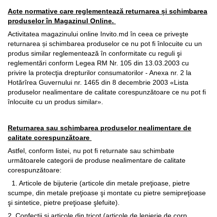
Acte normative care reglementează returnarea și schimbarea
produselor în Magazinul Online.
Activitatea magazinului online Invito.md în ceea ce priveşte
returnarea și schimbarea produselor ce nu pot fi înlocuite cu un
produs similar reglementează în conformitate cu reguli şi
reglementări conform Legea RM Nr. 105 din 13.03.2003 cu
privire la protecţia drepturilor consumatorilor - Anexa nr. 2 la
Hotărîrea Guvernului nr. 1465 din 8 decembrie 2003 «Lista
produselor nealimentare de calitate corespunzătoare ce nu pot fi
înlocuite cu un produs similar».
Returnarea sau schimbarea produselor nealimentare de
calitate corespunzătoare
Astfel, conform listei, nu pot fi returnate sau schimbate
următoarele categorii de produse nealimentare de calitate
corespunzătoare:
1. Articole de bijuterie (articole din metale preţioase, pietre
scumpe, din metale preţioase şi montate cu pietre semipreţioase
şi sintetice, pietre preţioase şlefuite).
2. Confecţii şi articole din tricot (articole de lenjerie de corp,