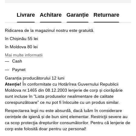
Livrare
Achitare
Garanție
Returnare
Ridicarea de la magazinul nostru este gratuită.
în Chișinău 55 lei
în Moldova 80 lei
Mai multe informatii
Cash
Paynet
Garanția producătorului 12 luni
Atenție!
În conformitate cu Hotărîrea Guvernului Republicii
Moldova nr.1465 din 08.12.2003 lenjerie de corp și ciorăpărie
sunt incluse în "Lista produselor nealimentare de calitate
corespunzătoare" ce nu pot fi înlocuite cu un produs similar.
Respectarea legii nu este absurdă, dacă luăm în considerare
cerințele de igienă și de bun simț elementar. Restricţii severe au
ca scop protecţia drepturilor consumătorilor. Pentru că lenjerie de
corp este folosită doar pentru uz personal!