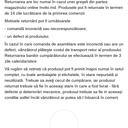
Returnarea are loc numai în cazul unei greşeli din partea
magazinului online Invito.md. Produsele pot fi returnate în termen
de 14 zile lucrătoare de la primirea comenzii.
Motivele returnării pot fi următoarele:
- comandă incorectă sau necorespunzătoare;
- un defect al produsului.
În cazul în care comanda de asamblare este incorectă sau are un
defect, vânzătorul plăteşte costul de transport retur al produsului.
Returnarea banilor cumpărătorului se efectuează în termen de 3
zile calendaristice.
Vă rugăm să rețineți că produsul pot fi primit înapoi numai în setul
complet, cu toate ambalajele și etichetele, în stare nepurtată și
neutilizată. Trebuie sa aveţi cecul de cumpărare, iar produsul
returnat trebuie să fie în aceeaşi stare în care a fost livrat - fără
defecte și deteriorări mecanice, produsul trebuie sa fie in aceeași
conditie astfel încât vânzătorul ar putea să-l întoarcă în comerț.