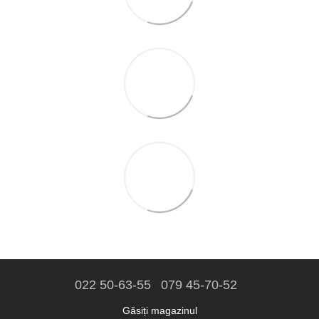
022 50-63-55
079 45-70-52
Găsiți magazinul