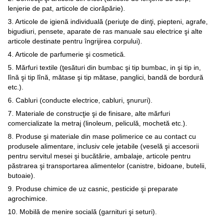
lenjerie de pat, articole de ciorăpărie).
3. Articole de igienă individuală (periuţe de dinţi, piepteni, agrafe,
bigudiuri, pensete, aparate de ras manuale sau electrice şi alte
articole destinate pentru îngrijirea corpului).
4. Articole de parfumerie şi cosmetică.
5. Mărfuri textile (ţesături din bumbac şi tip bumbac, in şi tip in,
lînă şi tip lînă, mătase şi tip mătase, panglici, bandă de bordură
etc.).
6. Cabluri (conducte electrice, cabluri, şnururi).
7. Materiale de construcţie şi de finisare, alte mărfuri
comercializate la metraj (linoleum, peliculă, mochetă etc.).
8. Produse şi materiale din mase polimerice ce au contact cu
produsele alimentare, inclusiv cele jetabile (veselă şi accesorii
pentru servitul mesei şi bucătărie, ambalaje, articole pentru
păstrarea şi transportarea alimentelor (canistre, bidoane, butelii,
butoaie).
9. Produse chimice de uz casnic, pesticide şi preparate
agrochimice.
10. Mobilă de menire socială (garnituri şi seturi).