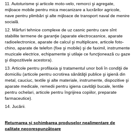
11. Autoturisme şi articole moto-velo, remorci şi agregate,
mijloace mobile pentru mica mecanizare a lucrărilor agricole,
nave pentru plimbări şi alte mijloace de transport naval de menire
socială.
12. Mărfuri tehnice complexe de uz casnic pentru care sînt
stabilite termene de garanţie (aparate electrocasnice, aparate
radioelectronice, aparate de calcul şi multiplicare, articole foto-
chino, aparate de telefon (fixe şi mobile) şi de faximil, instrumente
muzicale electrice, echipamente şi utilaje ce funcţionează cu gaze
şi dispozitivele acestora).
13. Articole pentru profilaxia şi tratamentul unor boli în condiţii de
domiciliu (articole pentru ocrotirea sănătăţii publice şi igienă din
metal, cauciuc, textile şi alte materiale, instrumente, dispozitive şi
aparate medicale, remedii pentru igiena cavităţii bucale, lentile
pentru ochelari, articole pentru îngrijirea copiilor, preparate
farmaceutice).
14. Jucării.
Returnarea și schimbarea produselor nealimentare de
calitate necorespunzătoare