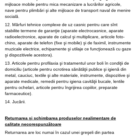
mijloace mobile pentru mica mecanizare a lucrărilor agricole,
nave pentru plimbări şi alte mijloace de transport naval de menire
socială.
12. Mărfuri tehnice complexe de uz casnic pentru care sînt
stabilite termene de garanţie (aparate electrocasnice, aparate
radioelectronice, aparate de calcul şi multiplicare, articole foto-
chino, aparate de telefon (fixe şi mobile) şi de faximil, instrumente
muzicale electrice, echipamente şi utilaje ce funcţionează cu gaze
şi dispozitivele acestora).
13. Articole pentru profilaxia şi tratamentul unor boli în condiţii de
domiciliu (articole pentru ocrotirea sănătăţii publice şi igienă din
metal, cauciuc, textile şi alte materiale, instrumente, dispozitive şi
aparate medicale, remedii pentru igiena cavităţii bucale, lentile
pentru ochelari, articole pentru îngrijirea copiilor, preparate
farmaceutice).
14. Jucării.
Returnarea și schimbarea produselor nealimentare de
calitate necorespunzătoare
Returnarea are loc numai în cazul unei greşeli din partea