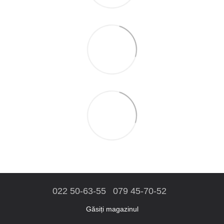
022 50-63-55
079 45-70-52
Găsiți magazinul