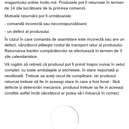
magazinului online Invito.md. Produsele pot fi returnate în termen
de 14 zile lucrătoare de la primirea comenzii.
Motivele returnării pot fi următoarele:
- comandă incorectă sau necorespunzătoare;
- un defect al produsului.
În cazul în care comanda de asamblare este incorectă sau are un
defect, vânzătorul plăteşte costul de transport retur al produsului.
Returnarea banilor cumpărătorului se efectuează în termen de 3
zile calendaristice.
Vă rugăm să rețineți că produsul pot fi primit înapoi numai în setul
complet, cu toate ambalajele și etichetele, în stare nepurtată și
neutilizată. Trebuie sa aveţi cecul de cumpărare, iar produsul
returnat trebuie să fie în aceeaşi stare în care a fost livrat - fără
defecte și deteriorări mecanice, produsul trebuie sa fie in aceeași
conditie astfel încât vânzătorul ar putea să-l întoarcă în comerț.