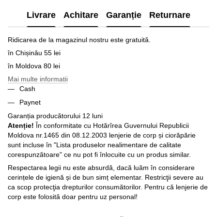
Livrare
Achitare
Garanție
Returnare
Ridicarea de la magazinul nostru este gratuită.
în Chișinău 55 lei
în Moldova 80 lei
Mai multe informatii
Cash
Paynet
Garanția producătorului 12 luni
Atenție!
În conformitate cu Hotărîrea Guvernului Republicii
Moldova nr.1465 din 08.12.2003 lenjerie de corp și ciorăpărie
sunt incluse în "Lista produselor nealimentare de calitate
corespunzătoare" ce nu pot fi înlocuite cu un produs similar.
Respectarea legii nu este absurdă, dacă luăm în considerare
cerințele de igienă și de bun simț elementar. Restricţii severe au
ca scop protecţia drepturilor consumătorilor. Pentru că lenjerie de
corp este folosită doar pentru uz personal!