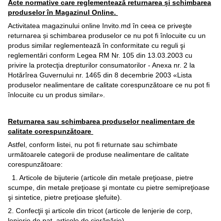
Acte normative care reglementează returnarea și schimbarea
produselor în Magazinul Online.
Activitatea magazinului online Invito.md în ceea ce priveşte
returnarea și schimbarea produselor ce nu pot fi înlocuite cu un
produs similar reglementează în conformitate cu reguli şi
reglementări conform Legea RM Nr. 105 din 13.03.2003 cu
privire la protecţia drepturilor consumatorilor - Anexa nr. 2 la
Hotărîrea Guvernului nr. 1465 din 8 decembrie 2003 «Lista
produselor nealimentare de calitate corespunzătoare ce nu pot fi
înlocuite cu un produs similar».
Returnarea sau schimbarea produselor nealimentare de
calitate corespunzătoare
Astfel, conform listei, nu pot fi returnate sau schimbate
următoarele categorii de produse nealimentare de calitate
corespunzătoare:
1. Articole de bijuterie (articole din metale preţioase, pietre
scumpe, din metale preţioase şi montate cu pietre semipreţioase
şi sintetice, pietre preţioase şlefuite).
2. Confecţii şi articole din tricot (articole de lenjerie de corp,
lenjerie de pat, articole de ciorăpărie).