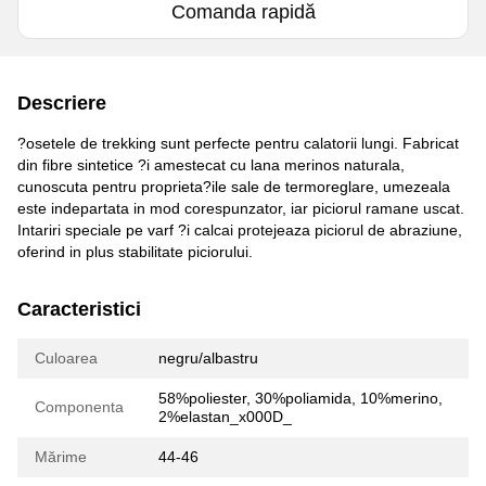
Comanda rapidă
Descriere
?osetele de trekking sunt perfecte pentru calatorii lungi. Fabricat
din fibre sintetice ?i amestecat cu lana merinos naturala,
cunoscuta pentru proprieta?ile sale de termoreglare, umezeala
este indepartata in mod corespunzator, iar piciorul ramane uscat.
Intariri speciale pe varf ?i calcai protejeaza piciorul de abraziune,
oferind in plus stabilitate piciorului.
Caracteristici
Culoarea
negru/albastru
58%poliester, 30%poliamida, 10%merino,
Componenta
2%elastan_x000D_
Mărime
44-46