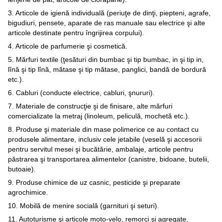
3. Articole de igienă individuală (periuţe de dinţi, piepteni, agrafe,
bigudiuri, pensete, aparate de ras manuale sau electrice şi alte
articole destinate pentru îngrijirea corpului).
4. Articole de parfumerie şi cosmetică.
5. Mărfuri textile (ţesături din bumbac şi tip bumbac, in şi tip in,
lînă şi tip lînă, mătase şi tip mătase, panglici, bandă de bordură
etc.).
6. Cabluri (conducte electrice, cabluri, şnururi).
7. Materiale de construcţie şi de finisare, alte mărfuri
comercializate la metraj (linoleum, peliculă, mochetă etc.).
8. Produse şi materiale din mase polimerice ce au contact cu
produsele alimentare, inclusiv cele jetabile (veselă şi accesorii
pentru servitul mesei şi bucătărie, ambalaje, articole pentru
păstrarea şi transportarea alimentelor (canistre, bidoane, butelii,
butoaie).
9. Produse chimice de uz casnic, pesticide şi preparate
agrochimice.
10. Mobilă de menire socială (garnituri şi seturi).
11. Autoturisme şi articole moto-velo, remorci şi agregate,