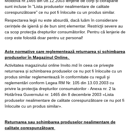
Moldova nr.1465 din 08.12.2003 lenjerie de corp și ciorăpărie
sunt incluse în "Lista produselor nealimentare de calitate
corespunzătoare" ce nu pot fi înlocuite cu un produs similar.
Respectarea legii nu este absurdă, dacă luăm în considerare
cerințele de igienă și de bun simț elementar. Restricţii severe au
ca scop protecţia drepturilor consumătorilor. Pentru că lenjerie de
corp este folosită doar pentru uz personal!
Acte normative care reglementează returnarea și schimbarea
produselor în Magazinul Online.
Activitatea magazinului online Invito.md în ceea ce priveşte
returnarea și schimbarea produselor ce nu pot fi înlocuite cu un
produs similar reglementează în conformitate cu reguli şi
reglementări conform Legea RM Nr. 105 din 13.03.2003 cu
privire la protecţia drepturilor consumatorilor - Anexa nr. 2 la
Hotărîrea Guvernului nr. 1465 din 8 decembrie 2003 «Lista
produselor nealimentare de calitate corespunzătoare ce nu pot fi
înlocuite cu un produs similar».
Returnarea sau schimbarea produselor nealimentare de
calitate corespunzătoare