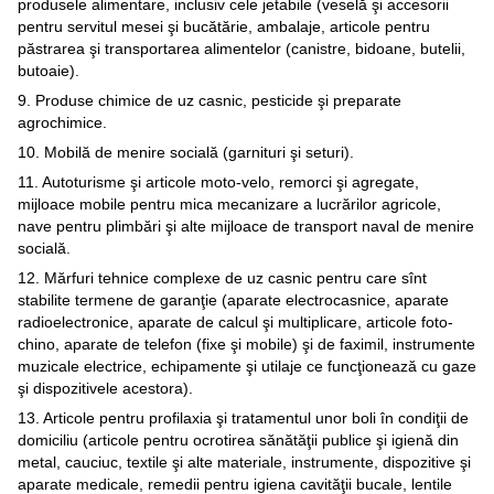
produsele alimentare, inclusiv cele jetabile (veselă şi accesorii
pentru servitul mesei şi bucătărie, ambalaje, articole pentru
păstrarea şi transportarea alimentelor (canistre, bidoane, butelii,
butoaie).
9. Produse chimice de uz casnic, pesticide şi preparate
agrochimice.
10. Mobilă de menire socială (garnituri şi seturi).
11. Autoturisme şi articole moto-velo, remorci şi agregate,
mijloace mobile pentru mica mecanizare a lucrărilor agricole,
nave pentru plimbări şi alte mijloace de transport naval de menire
socială.
12. Mărfuri tehnice complexe de uz casnic pentru care sînt
stabilite termene de garanţie (aparate electrocasnice, aparate
radioelectronice, aparate de calcul şi multiplicare, articole foto-
chino, aparate de telefon (fixe şi mobile) şi de faximil, instrumente
muzicale electrice, echipamente şi utilaje ce funcţionează cu gaze
şi dispozitivele acestora).
13. Articole pentru profilaxia şi tratamentul unor boli în condiţii de
domiciliu (articole pentru ocrotirea sănătăţii publice şi igienă din
metal, cauciuc, textile şi alte materiale, instrumente, dispozitive şi
aparate medicale, remedii pentru igiena cavităţii bucale, lentile