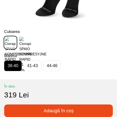
Culoarea
Mărime
38-40
41-43
44-46
În stoc
319 Lei
Adaugă în coș