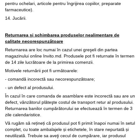
pentru ochelari, articole pentru îngrijirea copiilor, preparate
farmaceutice).
14. Jucării.
Returnarea și schimbarea produselor nealimentare de
calitate necorespunzătoare
Returnarea are loc numai în cazul unei greşeli din partea
magazinului online Invito.md. Produsele pot fi returnate în termen
de 14 zile lucrătoare de la primirea comenzii.
Motivele returnării pot fi următoarele:
- comandă incorectă sau necorespunzătoare;
- un defect al produsului.
În cazul în care comanda de asamblare este incorectă sau are un
defect, vânzătorul plăteşte costul de transport retur al produsului.
Returnarea banilor cumpărătorului se efectuează în termen de 3
zile calendaristice.
Vă rugăm să rețineți că produsul pot fi primit înapoi numai în setul
complet, cu toate ambalajele și etichetele, în stare nepurtată și
neutilizată. Trebuie sa aveţi cecul de cumpărare, iar produsul