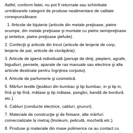
Astfel, conform listei, nu pot fi returnate sau schimbate
următoarele categorii de produse nealimentare de calitate
corespunzătoare:
1. Articole de bijuterie (articole din metale preţioase, pietre
scumpe, din metale preţioase şi montate cu pietre semipreţioase
şi sintetice, pietre preţioase şlefuite).
2. Confecţii şi articole din tricot (articole de lenjerie de corp,
lenjerie de pat, articole de ciorăpărie).
3. Articole de igienă individuală (periuţe de dinţi, piepteni, agrafe,
bigudiuri, pensete, aparate de ras manuale sau electrice şi alte
articole destinate pentru îngrijirea corpului).
4. Articole de parfumerie şi cosmetică.
5. Mărfuri textile (ţesături din bumbac şi tip bumbac, in şi tip in,
lînă şi tip lînă, mătase şi tip mătase, panglici, bandă de bordură
etc.).
6. Cabluri (conducte electrice, cabluri, şnururi).
7. Materiale de construcţie şi de finisare, alte mărfuri
comercializate la metraj (linoleum, peliculă, mochetă etc.).
8. Produse şi materiale din mase polimerice ce au contact cu