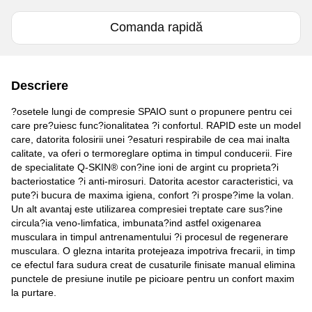
Comanda rapidă
Descriere
?osetele lungi de compresie SPAIO sunt o propunere pentru cei
care pre?uiesc func?ionalitatea ?i confortul. RAPID este un model
care, datorita folosirii unei ?esaturi respirabile de cea mai inalta
calitate, va oferi o termoreglare optima in timpul conducerii. Fire
de specialitate Q-SKIN® con?ine ioni de argint cu proprieta?i
bacteriostatice ?i anti-mirosuri. Datorita acestor caracteristici, va
pute?i bucura de maxima igiena, confort ?i prospe?ime la volan.
Un alt avantaj este utilizarea compresiei treptate care sus?ine
circula?ia veno-limfatica, imbunata?ind astfel oxigenarea
musculara in timpul antrenamentului ?i procesul de regenerare
musculara. O glezna intarita protejeaza impotriva frecarii, in timp
ce efectul fara sudura creat de cusaturile finisate manual elimina
punctele de presiune inutile pe picioare pentru un confort maxim
la purtare.