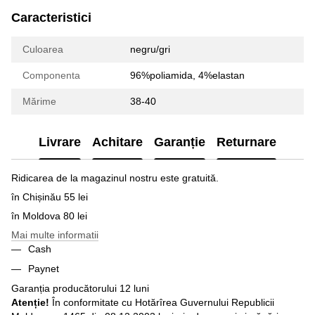
Caracteristici
Culoarea
negru/gri
Componenta
96%poliamida, 4%elastan
Mărime
38-40
Livrare
Achitare
Garanție
Returnare
Ridicarea de la magazinul nostru este gratuită.
în Chișinău 55 lei
în Moldova 80 lei
Mai multe informatii
Cash
Paynet
Garanția producătorului 12 luni
Atenție!
În conformitate cu Hotărîrea Guvernului Republicii