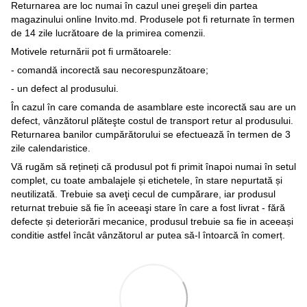
Returnarea are loc numai în cazul unei greşeli din partea
magazinului online Invito.md. Produsele pot fi returnate în termen
de 14 zile lucrătoare de la primirea comenzii.
Motivele returnării pot fi următoarele:
- comandă incorectă sau necorespunzătoare;
- un defect al produsului.
În cazul în care comanda de asamblare este incorectă sau are un
defect, vânzătorul plăteşte costul de transport retur al produsului.
Returnarea banilor cumpărătorului se efectuează în termen de 3
zile calendaristice.
Vă rugăm să rețineți că produsul pot fi primit înapoi numai în setul
complet, cu toate ambalajele și etichetele, în stare nepurtată și
neutilizată. Trebuie sa aveţi cecul de cumpărare, iar produsul
returnat trebuie să fie în aceeaşi stare în care a fost livrat - fără
defecte și deteriorări mecanice, produsul trebuie sa fie in aceeași
conditie astfel încât vânzătorul ar putea să-l întoarcă în comerț.