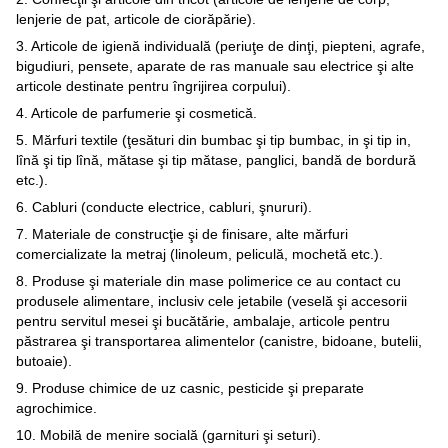
lenjerie de pat, articole de ciorăpărie).
3. Articole de igienă individuală (periuţe de dinţi, piepteni, agrafe,
bigudiuri, pensete, aparate de ras manuale sau electrice şi alte
articole destinate pentru îngrijirea corpului).
4. Articole de parfumerie şi cosmetică.
5. Mărfuri textile (ţesături din bumbac şi tip bumbac, in şi tip in,
lînă şi tip lînă, mătase şi tip mătase, panglici, bandă de bordură
etc.).
6. Cabluri (conducte electrice, cabluri, şnururi).
7. Materiale de construcţie şi de finisare, alte mărfuri
comercializate la metraj (linoleum, peliculă, mochetă etc.).
8. Produse şi materiale din mase polimerice ce au contact cu
produsele alimentare, inclusiv cele jetabile (veselă şi accesorii
pentru servitul mesei şi bucătărie, ambalaje, articole pentru
păstrarea şi transportarea alimentelor (canistre, bidoane, butelii,
butoaie).
9. Produse chimice de uz casnic, pesticide şi preparate
agrochimice.
10. Mobilă de menire socială (garnituri şi seturi).