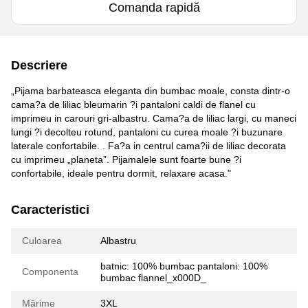
Comanda rapidă
Descriere
„Pijama barbateasca eleganta din bumbac moale, consta dintr-o
cama?a de liliac bleumarin ?i pantaloni caldi de flanel cu
imprimeu in carouri gri-albastru. Cama?a de liliac largi, cu maneci
lungi ?i decolteu rotund, pantaloni cu curea moale ?i buzunare
laterale confortabile. . Fa?a in centrul cama?ii de liliac decorata
cu imprimeu „planeta”. Pijamalele sunt foarte bune ?i
confortabile, ideale pentru dormit, relaxare acasa."
Caracteristici
Culoarea
Albastru
batnic: 100% bumbac pantaloni: 100%
Componenta
bumbac flannel_x000D_
Mărime
3XL