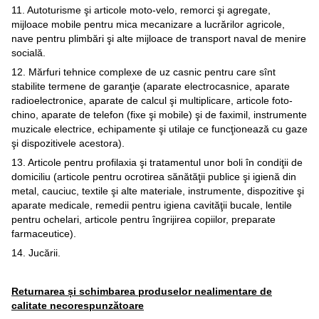
11. Autoturisme şi articole moto-velo, remorci şi agregate,
mijloace mobile pentru mica mecanizare a lucrărilor agricole,
nave pentru plimbări şi alte mijloace de transport naval de menire
socială.
12. Mărfuri tehnice complexe de uz casnic pentru care sînt
stabilite termene de garanţie (aparate electrocasnice, aparate
radioelectronice, aparate de calcul şi multiplicare, articole foto-
chino, aparate de telefon (fixe şi mobile) şi de faximil, instrumente
muzicale electrice, echipamente şi utilaje ce funcţionează cu gaze
şi dispozitivele acestora).
13. Articole pentru profilaxia şi tratamentul unor boli în condiţii de
domiciliu (articole pentru ocrotirea sănătăţii publice şi igienă din
metal, cauciuc, textile şi alte materiale, instrumente, dispozitive şi
aparate medicale, remedii pentru igiena cavităţii bucale, lentile
pentru ochelari, articole pentru îngrijirea copiilor, preparate
farmaceutice).
14. Jucării.
Returnarea și schimbarea produselor nealimentare de
calitate necorespunzătoare