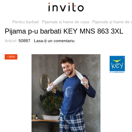
Pentru barbati
Pijamale si haine de casa
Pijamale și haine de
Pijama p-u barbati KEY MNS 863 3XL
Articol:
50887
Lasa-ți un comentariu
−30%