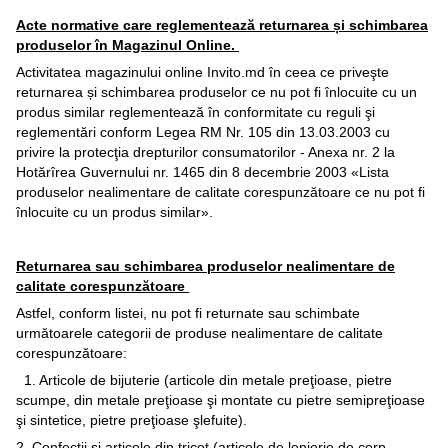
Acte normative care reglementează returnarea și schimbarea
produselor în Magazinul Online.
Activitatea magazinului online Invito.md în ceea ce priveşte
returnarea și schimbarea produselor ce nu pot fi înlocuite cu un
produs similar reglementează în conformitate cu reguli şi
reglementări conform Legea RM Nr. 105 din 13.03.2003 cu
privire la protecţia drepturilor consumatorilor - Anexa nr. 2 la
Hotărîrea Guvernului nr. 1465 din 8 decembrie 2003 «Lista
produselor nealimentare de calitate corespunzătoare ce nu pot fi
înlocuite cu un produs similar».
Returnarea sau schimbarea produselor nealimentare de
calitate corespunzătoare
Astfel, conform listei, nu pot fi returnate sau schimbate
următoarele categorii de produse nealimentare de calitate
corespunzătoare:
1. Articole de bijuterie (articole din metale preţioase, pietre
scumpe, din metale preţioase şi montate cu pietre semipreţioase
şi sintetice, pietre preţioase şlefuite).
2. Confecţii şi articole din tricot (articole de lenjerie de corp,