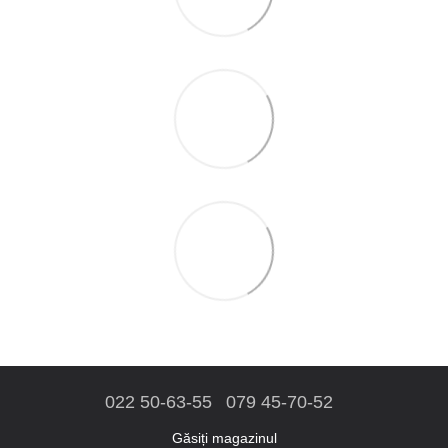
022 50-63-55
079 45-70-52
Găsiți magazinul