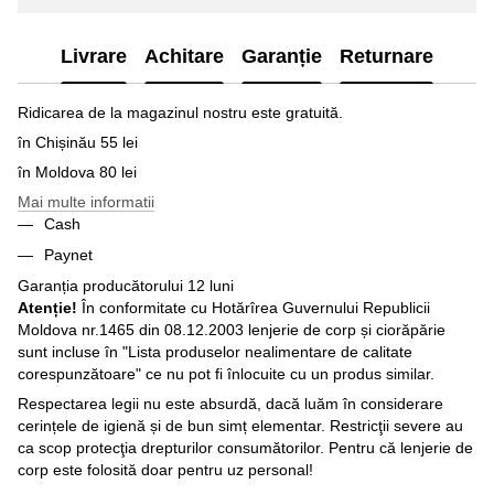
Livrare
Achitare
Garanție
Returnare
Ridicarea de la magazinul nostru este gratuită.
în Chișinău 55 lei
în Moldova 80 lei
Mai multe informatii
Cash
Paynet
Garanția producătorului 12 luni
Atenție!
În conformitate cu Hotărîrea Guvernului Republicii
Moldova nr.1465 din 08.12.2003 lenjerie de corp și ciorăpărie
sunt incluse în "Lista produselor nealimentare de calitate
corespunzătoare" ce nu pot fi înlocuite cu un produs similar.
Respectarea legii nu este absurdă, dacă luăm în considerare
cerințele de igienă și de bun simț elementar. Restricţii severe au
ca scop protecţia drepturilor consumătorilor. Pentru că lenjerie de
corp este folosită doar pentru uz personal!