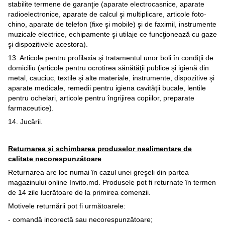
stabilite termene de garanţie (aparate electrocasnice, aparate
radioelectronice, aparate de calcul şi multiplicare, articole foto-
chino, aparate de telefon (fixe şi mobile) şi de faximil, instrumente
muzicale electrice, echipamente şi utilaje ce funcţionează cu gaze
şi dispozitivele acestora).
13. Articole pentru profilaxia şi tratamentul unor boli în condiţii de
domiciliu (articole pentru ocrotirea sănătăţii publice şi igienă din
metal, cauciuc, textile şi alte materiale, instrumente, dispozitive şi
aparate medicale, remedii pentru igiena cavităţii bucale, lentile
pentru ochelari, articole pentru îngrijirea copiilor, preparate
farmaceutice).
14. Jucării.
Returnarea și schimbarea produselor nealimentare de
calitate necorespunzătoare
Returnarea are loc numai în cazul unei greşeli din partea
magazinului online Invito.md. Produsele pot fi returnate în termen
de 14 zile lucrătoare de la primirea comenzii.
Motivele returnării pot fi următoarele:
- comandă incorectă sau necorespunzătoare;