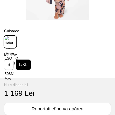
Culoarea
Mărime
S
L/XL
Nu e disponibil
1 169 Lei
Raportați când va apărea