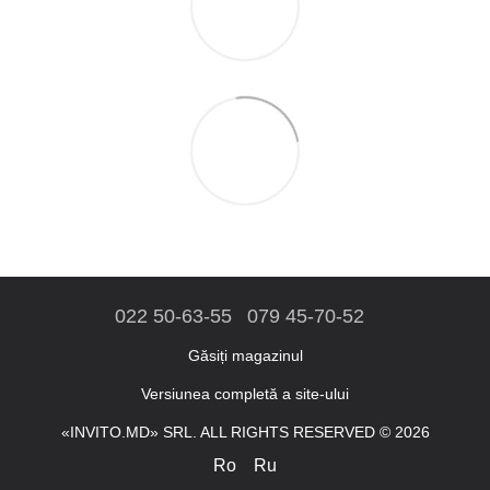
022 50-63-55
079 45-70-52
Găsiți magazinul
Versiunea completă a site-ului
«INVITO.MD» SRL. ALL RIGHTS RESERVED © 2026
Ro
Ru