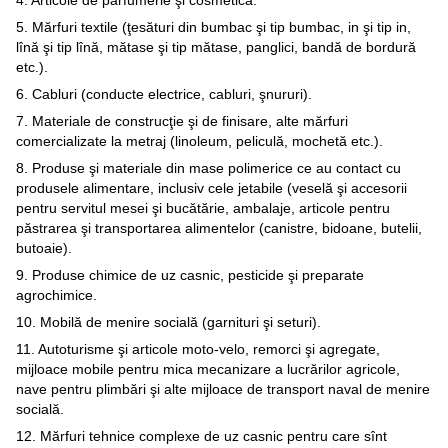
4. Articole de parfumerie şi cosmetică.
5. Mărfuri textile (ţesături din bumbac şi tip bumbac, in şi tip in,
lînă şi tip lînă, mătase şi tip mătase, panglici, bandă de bordură
etc.).
6. Cabluri (conducte electrice, cabluri, şnururi).
7. Materiale de construcţie şi de finisare, alte mărfuri
comercializate la metraj (linoleum, peliculă, mochetă etc.).
8. Produse şi materiale din mase polimerice ce au contact cu
produsele alimentare, inclusiv cele jetabile (veselă şi accesorii
pentru servitul mesei şi bucătărie, ambalaje, articole pentru
păstrarea şi transportarea alimentelor (canistre, bidoane, butelii,
butoaie).
9. Produse chimice de uz casnic, pesticide şi preparate
agrochimice.
10. Mobilă de menire socială (garnituri şi seturi).
11. Autoturisme şi articole moto-velo, remorci şi agregate,
mijloace mobile pentru mica mecanizare a lucrărilor agricole,
nave pentru plimbări şi alte mijloace de transport naval de menire
socială.
12. Mărfuri tehnice complexe de uz casnic pentru care sînt