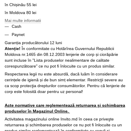
în Chișinău 55 lei
în Moldova 80 lei
Mai multe informatii
Cash
Paynet
Garanția producătorului 12 luni
Atenție!
În conformitate cu Hotărîrea Guvernului Republicii
Moldova nr.1465 din 08.12.2003 lenjerie de corp și ciorăpărie
sunt incluse în "Lista produselor nealimentare de calitate
corespunzătoare" ce nu pot fi înlocuite cu un produs similar.
Respectarea legii nu este absurdă, dacă luăm în considerare
cerințele de igienă și de bun simț elementar. Restricţii severe au
ca scop protecţia drepturilor consumătorilor. Pentru că lenjerie de
corp este folosită doar pentru uz personal!
Acte normative care reglementează returnarea și schimbarea
produselor în Magazinul Online.
Activitatea magazinului online Invito.md în ceea ce priveşte
returnarea și schimbarea produselor ce nu pot fi înlocuite cu un
produs similar reglementează în conformitate cu reguli şi