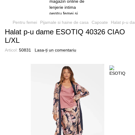
Pentru femei
Pijamale si haine de casa
Capoate
Halat p-u 
Halat p-u dame ESOTIQ 40326 CIAO
L/XL
Articol:
50831
Lasa-ți un comentariu