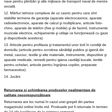
nave pentru plimbări şi alte mijloace de transport naval de menire
socială.
12. Mărfuri tehnice complexe de uz casnic pentru care sînt
stabilite termene de garanţie (aparate electrocasnice, aparate
radioelectronice, aparate de calcul şi multiplicare, articole foto-
chino, aparate de telefon (fixe şi mobile) şi de faximil, instrumente
muzicale electrice, echipamente şi utilaje ce funcţionează cu gaze
şi dispozitivele acestora).
13. Articole pentru profilaxia şi tratamentul unor boli în condiţii de
domiciliu (articole pentru ocrotirea sănătăţii publice şi igienă din
metal, cauciuc, textile şi alte materiale, instrumente, dispozitive şi
aparate medicale, remedii pentru igiena cavităţii bucale, lentile
pentru ochelari, articole pentru îngrijirea copiilor, preparate
farmaceutice).
14. Jucării.
Returnarea și schimbarea produselor nealimentare de
calitate necorespunzătoare
Returnarea are loc numai în cazul unei greşeli din partea
magazinului online Invito.md. Produsele pot fi returnate în termen
de 14 zile lucrătoare de la primirea comenzii.