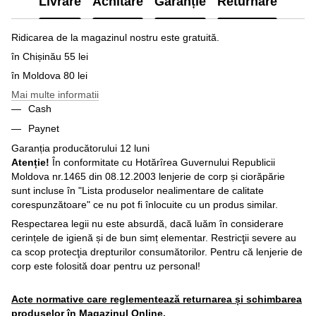
Livrare
Achitare
Garanție
Returnare
Ridicarea de la magazinul nostru este gratuită.
în Chișinău 55 lei
în Moldova 80 lei
Mai multe informatii
Cash
Paynet
Garanția producătorului 12 luni
Atenție!
În conformitate cu Hotărîrea Guvernului Republicii
Moldova nr.1465 din 08.12.2003 lenjerie de corp și ciorăpărie
sunt incluse în "Lista produselor nealimentare de calitate
corespunzătoare" ce nu pot fi înlocuite cu un produs similar.
Respectarea legii nu este absurdă, dacă luăm în considerare
cerințele de igienă și de bun simț elementar. Restricţii severe au
ca scop protecţia drepturilor consumătorilor. Pentru că lenjerie de
corp este folosită doar pentru uz personal!
Acte normative care reglementează returnarea și schimbarea
produselor în Magazinul Online.