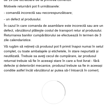
Motivele returnării pot fi următoarele:
- comandă incorectă sau necorespunzătoare;
- un defect al produsului.
În cazul în care comanda de asamblare este incorectă sau are un
defect, vânzătorul plăteşte costul de transport retur al produsului.
Returnarea banilor cumpărătorului se efectuează în termen de 3
zile calendaristice.
Vă rugăm să rețineți că produsul pot fi primit înapoi numai în setul
complet, cu toate ambalajele și etichetele, în stare nepurtată și
neutilizată. Trebuie sa aveţi cecul de cumpărare, iar produsul
returnat trebuie să fie în aceeaşi stare în care a fost livrat - fără
defecte și deteriorări mecanice, produsul trebuie sa fie in aceeași
conditie astfel încât vânzătorul ar putea să-l întoarcă în comerț.