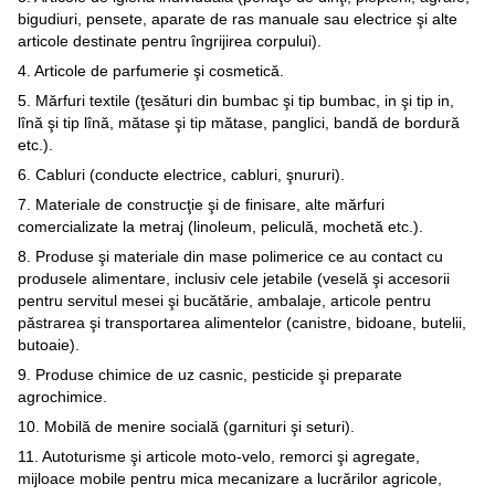
bigudiuri, pensete, aparate de ras manuale sau electrice şi alte
articole destinate pentru îngrijirea corpului).
4. Articole de parfumerie şi cosmetică.
5. Mărfuri textile (ţesături din bumbac şi tip bumbac, in şi tip in,
lînă şi tip lînă, mătase şi tip mătase, panglici, bandă de bordură
etc.).
6. Cabluri (conducte electrice, cabluri, şnururi).
7. Materiale de construcţie şi de finisare, alte mărfuri
comercializate la metraj (linoleum, peliculă, mochetă etc.).
8. Produse şi materiale din mase polimerice ce au contact cu
produsele alimentare, inclusiv cele jetabile (veselă şi accesorii
pentru servitul mesei şi bucătărie, ambalaje, articole pentru
păstrarea şi transportarea alimentelor (canistre, bidoane, butelii,
butoaie).
9. Produse chimice de uz casnic, pesticide şi preparate
agrochimice.
10. Mobilă de menire socială (garnituri şi seturi).
11. Autoturisme şi articole moto-velo, remorci şi agregate,
mijloace mobile pentru mica mecanizare a lucrărilor agricole,