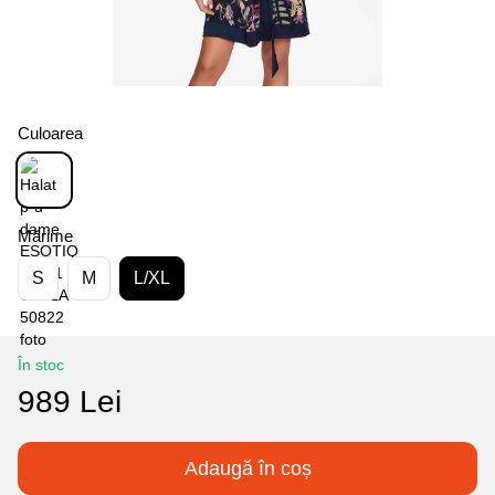
Culoarea
Mărime
S
M
L/XL
În stoc
989 Lei
Adaugă în coș