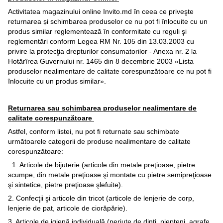
Activitatea magazinului online Invito.md în ceea ce priveşte
returnarea și schimbarea produselor ce nu pot fi înlocuite cu un
produs similar reglementează în conformitate cu reguli şi
reglementări conform Legea RM Nr. 105 din 13.03.2003 cu
privire la protecţia drepturilor consumatorilor - Anexa nr. 2 la
Hotărîrea Guvernului nr. 1465 din 8 decembrie 2003 «Lista
produselor nealimentare de calitate corespunzătoare ce nu pot fi
înlocuite cu un produs similar».
Returnarea sau schimbarea produselor nealimentare de
calitate corespunzătoare
Astfel, conform listei, nu pot fi returnate sau schimbate
următoarele categorii de produse nealimentare de calitate
corespunzătoare:
1. Articole de bijuterie (articole din metale preţioase, pietre
scumpe, din metale preţioase şi montate cu pietre semipreţioase
şi sintetice, pietre preţioase şlefuite).
2. Confecţii şi articole din tricot (articole de lenjerie de corp,
lenjerie de pat, articole de ciorăpărie).
3. Articole de igienă individuală (periuţe de dinţi, piepteni, agrafe,