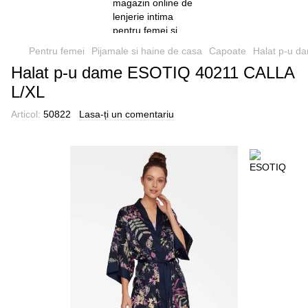
Pentru femei
Pijamale si haine de casa
Capoate
Halat p-u 
Halat p-u dame ESOTIQ 40211 CALLA
L/XL
Articol:
50822
Lasa-ți un comentariu