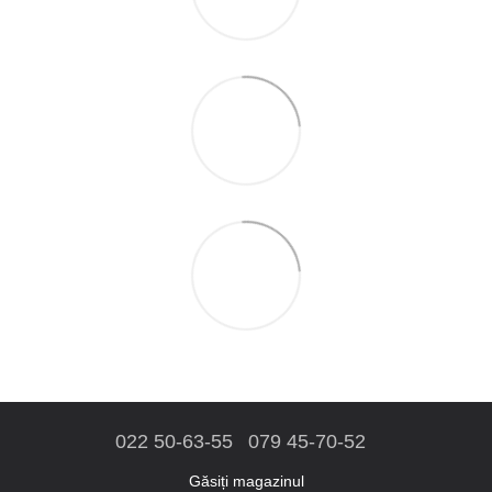
022 50-63-55
079 45-70-52
Găsiți magazinul