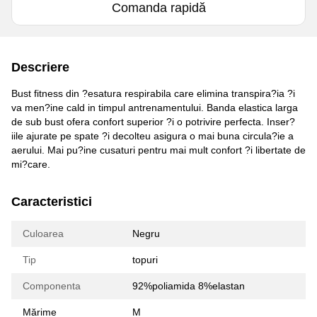
Comanda rapidă
Descriere
Bust fitness din ?esatura respirabila care elimina transpira?ia ?i
va men?ine cald in timpul antrenamentului. Banda elastica larga
de sub bust ofera confort superior ?i o potrivire perfecta. Inser?
iile ajurate pe spate ?i decolteu asigura o mai buna circula?ie a
aerului. Mai pu?ine cusaturi pentru mai mult confort ?i libertate de
mi?care.
Caracteristici
Culoarea
Negru
Tip
topuri
Componenta
92%poliamida 8%elastan
Mărime
M