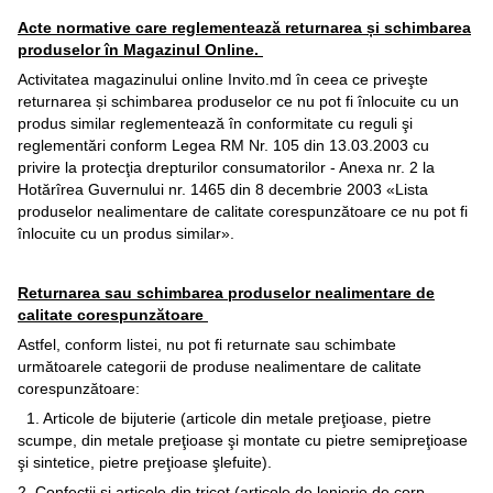
Acte normative care reglementează returnarea și schimbarea
produselor în Magazinul Online.
Activitatea magazinului online Invito.md în ceea ce priveşte
returnarea și schimbarea produselor ce nu pot fi înlocuite cu un
produs similar reglementează în conformitate cu reguli şi
reglementări conform Legea RM Nr. 105 din 13.03.2003 cu
privire la protecţia drepturilor consumatorilor - Anexa nr. 2 la
Hotărîrea Guvernului nr. 1465 din 8 decembrie 2003 «Lista
produselor nealimentare de calitate corespunzătoare ce nu pot fi
înlocuite cu un produs similar».
Returnarea sau schimbarea produselor nealimentare de
calitate corespunzătoare
Astfel, conform listei, nu pot fi returnate sau schimbate
următoarele categorii de produse nealimentare de calitate
corespunzătoare:
1. Articole de bijuterie (articole din metale preţioase, pietre
scumpe, din metale preţioase şi montate cu pietre semipreţioase
şi sintetice, pietre preţioase şlefuite).
2. Confecţii şi articole din tricot (articole de lenjerie de corp,