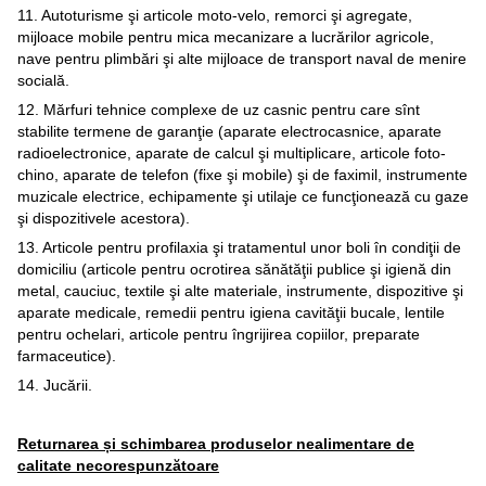
11. Autoturisme şi articole moto-velo, remorci şi agregate,
mijloace mobile pentru mica mecanizare a lucrărilor agricole,
nave pentru plimbări şi alte mijloace de transport naval de menire
socială.
12. Mărfuri tehnice complexe de uz casnic pentru care sînt
stabilite termene de garanţie (aparate electrocasnice, aparate
radioelectronice, aparate de calcul şi multiplicare, articole foto-
chino, aparate de telefon (fixe şi mobile) şi de faximil, instrumente
muzicale electrice, echipamente şi utilaje ce funcţionează cu gaze
şi dispozitivele acestora).
13. Articole pentru profilaxia şi tratamentul unor boli în condiţii de
domiciliu (articole pentru ocrotirea sănătăţii publice şi igienă din
metal, cauciuc, textile şi alte materiale, instrumente, dispozitive şi
aparate medicale, remedii pentru igiena cavităţii bucale, lentile
pentru ochelari, articole pentru îngrijirea copiilor, preparate
farmaceutice).
14. Jucării.
Returnarea și schimbarea produselor nealimentare de
calitate necorespunzătoare