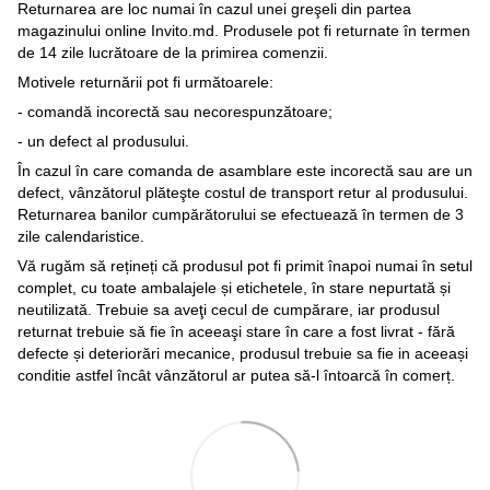
Returnarea are loc numai în cazul unei greşeli din partea
magazinului online Invito.md. Produsele pot fi returnate în termen
de 14 zile lucrătoare de la primirea comenzii.
Motivele returnării pot fi următoarele:
- comandă incorectă sau necorespunzătoare;
- un defect al produsului.
În cazul în care comanda de asamblare este incorectă sau are un
defect, vânzătorul plăteşte costul de transport retur al produsului.
Returnarea banilor cumpărătorului se efectuează în termen de 3
zile calendaristice.
Vă rugăm să rețineți că produsul pot fi primit înapoi numai în setul
complet, cu toate ambalajele și etichetele, în stare nepurtată și
neutilizată. Trebuie sa aveţi cecul de cumpărare, iar produsul
returnat trebuie să fie în aceeaşi stare în care a fost livrat - fără
defecte și deteriorări mecanice, produsul trebuie sa fie in aceeași
conditie astfel încât vânzătorul ar putea să-l întoarcă în comerț.