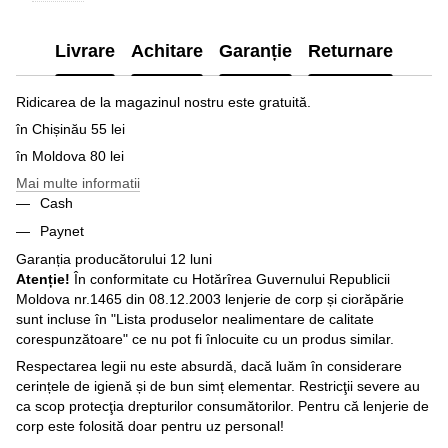
Livrare
Achitare
Garanție
Returnare
Ridicarea de la magazinul nostru este gratuită.
în Chișinău 55 lei
în Moldova 80 lei
Mai multe informatii
Cash
Paynet
Garanția producătorului 12 luni
Atenție!
În conformitate cu Hotărîrea Guvernului Republicii
Moldova nr.1465 din 08.12.2003 lenjerie de corp și ciorăpărie
sunt incluse în "Lista produselor nealimentare de calitate
corespunzătoare" ce nu pot fi înlocuite cu un produs similar.
Respectarea legii nu este absurdă, dacă luăm în considerare
cerințele de igienă și de bun simț elementar. Restricţii severe au
ca scop protecţia drepturilor consumătorilor. Pentru că lenjerie de
corp este folosită doar pentru uz personal!