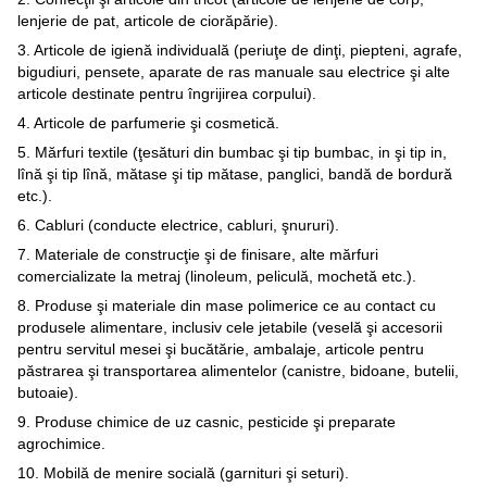
lenjerie de pat, articole de ciorăpărie).
3. Articole de igienă individuală (periuţe de dinţi, piepteni, agrafe,
bigudiuri, pensete, aparate de ras manuale sau electrice şi alte
articole destinate pentru îngrijirea corpului).
4. Articole de parfumerie şi cosmetică.
5. Mărfuri textile (ţesături din bumbac şi tip bumbac, in şi tip in,
lînă şi tip lînă, mătase şi tip mătase, panglici, bandă de bordură
etc.).
6. Cabluri (conducte electrice, cabluri, şnururi).
7. Materiale de construcţie şi de finisare, alte mărfuri
comercializate la metraj (linoleum, peliculă, mochetă etc.).
8. Produse şi materiale din mase polimerice ce au contact cu
produsele alimentare, inclusiv cele jetabile (veselă şi accesorii
pentru servitul mesei şi bucătărie, ambalaje, articole pentru
păstrarea şi transportarea alimentelor (canistre, bidoane, butelii,
butoaie).
9. Produse chimice de uz casnic, pesticide şi preparate
agrochimice.
10. Mobilă de menire socială (garnituri şi seturi).