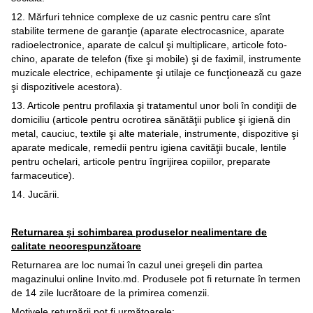
12. Mărfuri tehnice complexe de uz casnic pentru care sînt
stabilite termene de garanţie (aparate electrocasnice, aparate
radioelectronice, aparate de calcul şi multiplicare, articole foto-
chino, aparate de telefon (fixe şi mobile) şi de faximil, instrumente
muzicale electrice, echipamente şi utilaje ce funcţionează cu gaze
şi dispozitivele acestora).
13. Articole pentru profilaxia şi tratamentul unor boli în condiţii de
domiciliu (articole pentru ocrotirea sănătăţii publice şi igienă din
metal, cauciuc, textile şi alte materiale, instrumente, dispozitive şi
aparate medicale, remedii pentru igiena cavităţii bucale, lentile
pentru ochelari, articole pentru îngrijirea copiilor, preparate
farmaceutice).
14. Jucării.
Returnarea și schimbarea produselor nealimentare de
calitate necorespunzătoare
Returnarea are loc numai în cazul unei greşeli din partea
magazinului online Invito.md. Produsele pot fi returnate în termen
de 14 zile lucrătoare de la primirea comenzii.
Motivele returnării pot fi următoarele: