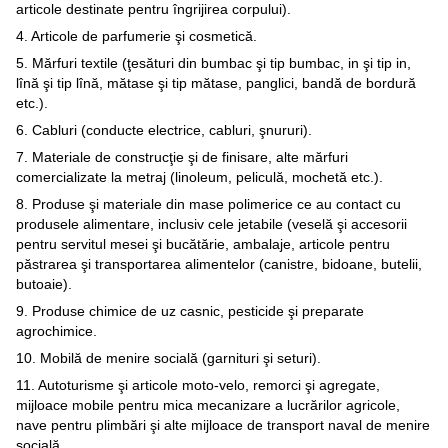
articole destinate pentru îngrijirea corpului).
4. Articole de parfumerie şi cosmetică.
5. Mărfuri textile (ţesături din bumbac şi tip bumbac, in şi tip in,
lînă şi tip lînă, mătase şi tip mătase, panglici, bandă de bordură
etc.).
6. Cabluri (conducte electrice, cabluri, şnururi).
7. Materiale de construcţie şi de finisare, alte mărfuri
comercializate la metraj (linoleum, peliculă, mochetă etc.).
8. Produse şi materiale din mase polimerice ce au contact cu
produsele alimentare, inclusiv cele jetabile (veselă şi accesorii
pentru servitul mesei şi bucătărie, ambalaje, articole pentru
păstrarea şi transportarea alimentelor (canistre, bidoane, butelii,
butoaie).
9. Produse chimice de uz casnic, pesticide şi preparate
agrochimice.
10. Mobilă de menire socială (garnituri şi seturi).
11. Autoturisme şi articole moto-velo, remorci şi agregate,
mijloace mobile pentru mica mecanizare a lucrărilor agricole,
nave pentru plimbări şi alte mijloace de transport naval de menire
socială.