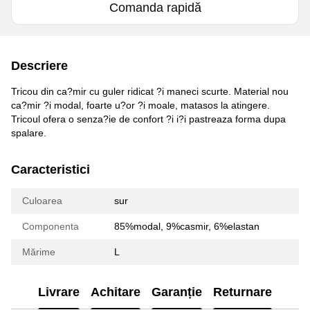
Comanda rapidă
Descriere
Tricou din ca?mir cu guler ridicat ?i maneci scurte. Material nou
ca?mir ?i modal, foarte u?or ?i moale, matasos la atingere.
Tricoul ofera o senza?ie de confort ?i i?i pastreaza forma dupa
spalare.
Caracteristici
Culoarea
sur
Componenta
85%modal, 9%casmir, 6%elastan
Mărime
L
Livrare
Achitare
Garanție
Returnare