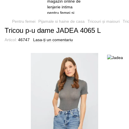
Pentru femei
Pijamale si haine de casa
Tricouri și maiouri
Tri
Tricou p-u dame JADEA 4065 L
Articol:
46747
Lasa-ți un comentariu