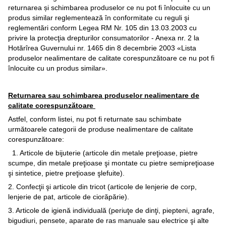
returnarea și schimbarea produselor ce nu pot fi înlocuite cu un
produs similar reglementează în conformitate cu reguli şi
reglementări conform Legea RM Nr. 105 din 13.03.2003 cu
privire la protecţia drepturilor consumatorilor - Anexa nr. 2 la
Hotărîrea Guvernului nr. 1465 din 8 decembrie 2003 «Lista
produselor nealimentare de calitate corespunzătoare ce nu pot fi
înlocuite cu un produs similar».
Returnarea sau schimbarea produselor nealimentare de
calitate corespunzătoare
Astfel, conform listei, nu pot fi returnate sau schimbate
următoarele categorii de produse nealimentare de calitate
corespunzătoare:
1. Articole de bijuterie (articole din metale preţioase, pietre
scumpe, din metale preţioase şi montate cu pietre semipreţioase
şi sintetice, pietre preţioase şlefuite).
2. Confecţii şi articole din tricot (articole de lenjerie de corp,
lenjerie de pat, articole de ciorăpărie).
3. Articole de igienă individuală (periuţe de dinţi, piepteni, agrafe,
bigudiuri, pensete, aparate de ras manuale sau electrice şi alte