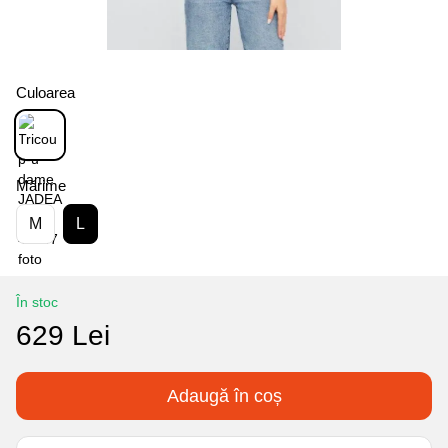
Culoarea
Mărime
M
L
În stoc
629 Lei
Adaugă în coș