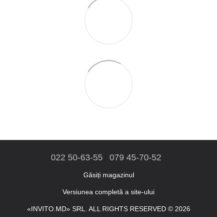
022 50-63-55
079 45-70-52
Găsiți magazinul
Versiunea completă a site-ului
«INVITO.MD» SRL. ALL RIGHTS RESERVED © 2026