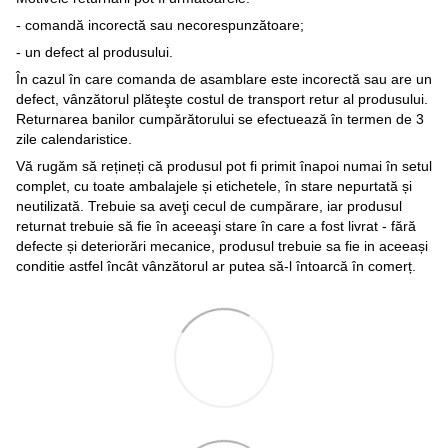
- comandă incorectă sau necorespunzătoare;
- un defect al produsului.
În cazul în care comanda de asamblare este incorectă sau are un
defect, vânzătorul plăteşte costul de transport retur al produsului.
Returnarea banilor cumpărătorului se efectuează în termen de 3
zile calendaristice.
Vă rugăm să rețineți că produsul pot fi primit înapoi numai în setul
complet, cu toate ambalajele și etichetele, în stare nepurtată și
neutilizată. Trebuie sa aveţi cecul de cumpărare, iar produsul
returnat trebuie să fie în aceeaşi stare în care a fost livrat - fără
defecte și deteriorări mecanice, produsul trebuie sa fie in aceeași
conditie astfel încât vânzătorul ar putea să-l întoarcă în comerț.