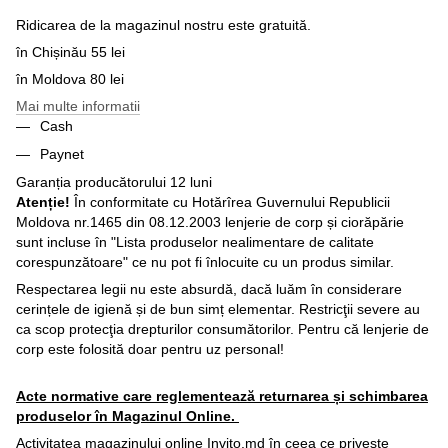
Ridicarea de la magazinul nostru este gratuită.
în Chișinău 55 lei
în Moldova 80 lei
Mai multe informatii
Cash
Paynet
Garanția producătorului 12 luni
Atenție!
În conformitate cu Hotărîrea Guvernului Republicii
Moldova nr.1465 din 08.12.2003 lenjerie de corp și ciorăpărie
sunt incluse în "Lista produselor nealimentare de calitate
corespunzătoare" ce nu pot fi înlocuite cu un produs similar.
Respectarea legii nu este absurdă, dacă luăm în considerare
cerințele de igienă și de bun simț elementar. Restricţii severe au
ca scop protecţia drepturilor consumătorilor. Pentru că lenjerie de
corp este folosită doar pentru uz personal!
Acte normative care reglementează returnarea și schimbarea
produselor în Magazinul Online.
Activitatea magazinului online Invito.md în ceea ce priveşte