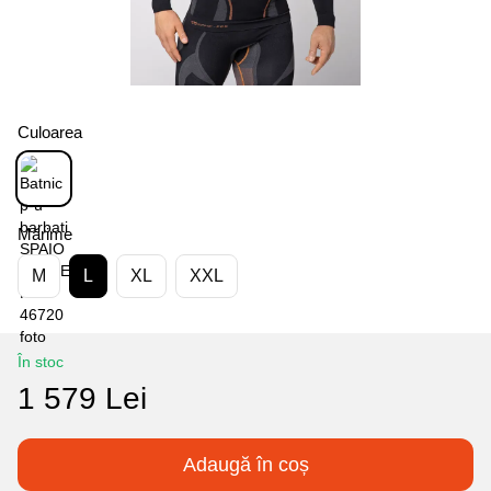
Culoarea
Mărime
M
L
XL
XXL
În stoc
1 579 Lei
Adaugă în coș