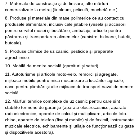
7. Materiale de construcţie şi de finisare, alte mărfuri
comercializate la metraj (linoleum, peliculă, mochetă etc.).
8. Produse şi materiale din mase polimerice ce au contact cu
produsele alimentare, inclusiv cele jetabile (veselă şi accesorii
pentru servitul mesei şi bucătărie, ambalaje, articole pentru
păstrarea şi transportarea alimentelor (canistre, bidoane, butelii,
butoaie).
9. Produse chimice de uz casnic, pesticide şi preparate
agrochimice.
10. Mobilă de menire socială (garnituri şi seturi).
11. Autoturisme şi articole moto-velo, remorci şi agregate,
mijloace mobile pentru mica mecanizare a lucrărilor agricole,
nave pentru plimbări şi alte mijloace de transport naval de menire
socială.
12. Mărfuri tehnice complexe de uz casnic pentru care sînt
stabilite termene de garanţie (aparate electrocasnice, aparate
radioelectronice, aparate de calcul şi multiplicare, articole foto-
chino, aparate de telefon (fixe şi mobile) şi de faximil, instrumente
muzicale electrice, echipamente şi utilaje ce funcţionează cu gaze
şi dispozitivele acestora).