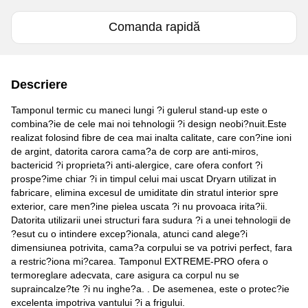
Comanda rapidă
Descriere
Tamponul termic cu maneci lungi ?i gulerul stand-up este o
combina?ie de cele mai noi tehnologii ?i design neobi?nuit.Este
realizat folosind fibre de cea mai inalta calitate, care con?ine ioni
de argint, datorita carora cama?a de corp are anti-miros,
bactericid ?i proprieta?i anti-alergice, care ofera confort ?i
prospe?ime chiar ?i in timpul celui mai uscat Dryarn utilizat in
fabricare, elimina excesul de umiditate din stratul interior spre
exterior, care men?ine pielea uscata ?i nu provoaca irita?ii.
Datorita utilizarii unei structuri fara sudura ?i a unei tehnologii de
?esut cu o intindere excep?ionala, atunci cand alege?i
dimensiunea potrivita, cama?a corpului se va potrivi perfect, fara
a restric?iona mi?carea. Tamponul EXTREME-PRO ofera o
termoreglare adecvata, care asigura ca corpul nu se
supraincalze?te ?i nu inghe?a. . De asemenea, este o protec?ie
excelenta impotriva vantului ?i a frigului.