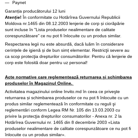
Paynet
Garanția producătorului 12 luni
Atenție!
În conformitate cu Hotărîrea Guvernului Republicii
Moldova nr.1465 din 08.12.2003 lenjerie de corp și ciorăpărie
sunt incluse în "Lista produselor nealimentare de calitate
corespunzătoare" ce nu pot fi înlocuite cu un produs similar.
Respectarea legii nu este absurdă, dacă luăm în considerare
cerințele de igienă și de bun simț elementar. Restricţii severe au
ca scop protecţia drepturilor consumătorilor. Pentru că lenjerie de
corp este folosită doar pentru uz personal!
Acte normative care reglementează returnarea și schimbarea
produselor în Magazinul Online.
Activitatea magazinului online Invito.md în ceea ce priveşte
returnarea și schimbarea produselor ce nu pot fi înlocuite cu un
produs similar reglementează în conformitate cu reguli şi
reglementări conform Legea RM Nr. 105 din 13.03.2003 cu
privire la protecţia drepturilor consumatorilor - Anexa nr. 2 la
Hotărîrea Guvernului nr. 1465 din 8 decembrie 2003 «Lista
produselor nealimentare de calitate corespunzătoare ce nu pot fi
înlocuite cu un produs similar».