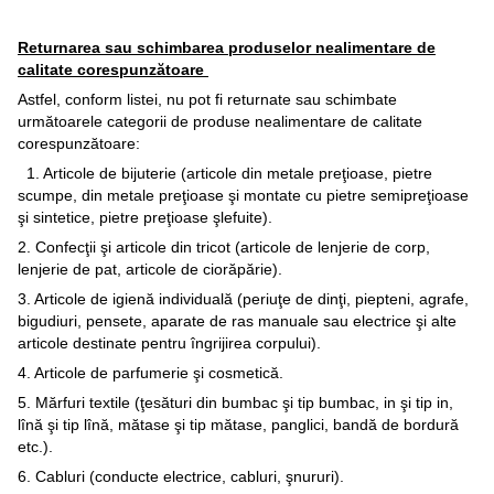
Returnarea sau schimbarea produselor nealimentare de
calitate corespunzătoare
Astfel, conform listei, nu pot fi returnate sau schimbate
următoarele categorii de produse nealimentare de calitate
corespunzătoare:
1. Articole de bijuterie (articole din metale preţioase, pietre
scumpe, din metale preţioase şi montate cu pietre semipreţioase
şi sintetice, pietre preţioase şlefuite).
2. Confecţii şi articole din tricot (articole de lenjerie de corp,
lenjerie de pat, articole de ciorăpărie).
3. Articole de igienă individuală (periuţe de dinţi, piepteni, agrafe,
bigudiuri, pensete, aparate de ras manuale sau electrice şi alte
articole destinate pentru îngrijirea corpului).
4. Articole de parfumerie şi cosmetică.
5. Mărfuri textile (ţesături din bumbac şi tip bumbac, in şi tip in,
lînă şi tip lînă, mătase şi tip mătase, panglici, bandă de bordură
etc.).
6. Cabluri (conducte electrice, cabluri, şnururi).