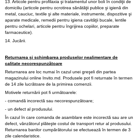
13. Articole pentru profilaxia şi tratamentul unor boli în condiţii de
domiciliu (articole pentru ocrotirea sănătăţii publice şi igienă din
metal, cauciuc, textile şi alte materiale, instrumente, dispozitive şi
aparate medicale, remedii pentru igiena cavităţii bucale, lentile
pentru ochelari, articole pentru îngrijirea copiilor, preparate
farmaceutice).
14. Jucării.
Returnarea și schimbarea produselor nealimentare de
calitate necorespunzătoare
Returnarea are loc numai în cazul unei greşeli din partea
magazinului online Invito.md. Produsele pot fi returnate în termen
de 14 zile lucrătoare de la primirea comenzii.
Motivele returnării pot fi următoarele:
- comandă incorectă sau necorespunzătoare;
- un defect al produsului.
În cazul în care comanda de asamblare este incorectă sau are un
defect, vânzătorul plăteşte costul de transport retur al produsului.
Returnarea banilor cumpărătorului se efectuează în termen de 3
zile calendaristice.