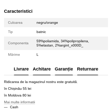
Caracteristici
Culoarea
negru/orange
Tip
batnic
59%poliamida, 34%polipropilena,
Componenta
5%elastan, 2%argint_x000D_
Mărime
L
Livrare
Achitare
Garanție
Returnare
Ridicarea de la magazinul nostru este gratuită.
în Chișinău 55 lei
în Moldova 80 lei
Mai multe informatii
Cash