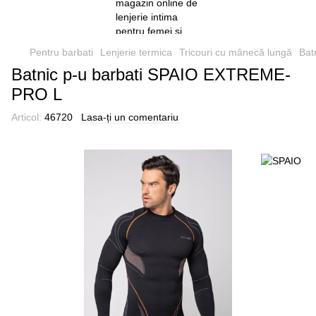
Pentru barbati
Lenjerie termica
Tricouri cu mânecă lungă
Bat
Batnic p-u barbati SPAIO EXTREME-
PRO L
Articol:
46720
Lasa-ți un comentariu