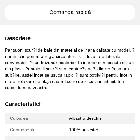
Comanda rapidă
Descriere
Pantaloni scur?i de baie din material de inalta calitate cu model. ?
nur in talie pentru a regla circumferin?a. Buzunare laterale
convenabile ?i un buzunar posterior. In interior sunt cusute slipuri
din plasa. Pantalonii scur?i sunt confec?iona?i dintr-o ?esatura
sub?ire, astfel incat se usuca rapid ?i sunt potrivi?i pentru inot in
mare, relaxare pe plaja sau relaxare de zi cu zi in intimitatea
casei dumneavoastra.
Caracteristici
Culoarea
Albastru deschis
Componenta
100% poliester