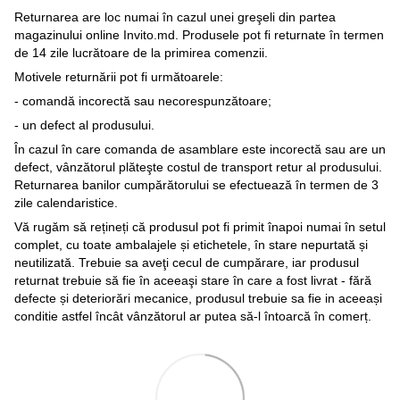
Returnarea are loc numai în cazul unei greşeli din partea
magazinului online Invito.md. Produsele pot fi returnate în termen
de 14 zile lucrătoare de la primirea comenzii.
Motivele returnării pot fi următoarele:
- comandă incorectă sau necorespunzătoare;
- un defect al produsului.
În cazul în care comanda de asamblare este incorectă sau are un
defect, vânzătorul plăteşte costul de transport retur al produsului.
Returnarea banilor cumpărătorului se efectuează în termen de 3
zile calendaristice.
Vă rugăm să rețineți că produsul pot fi primit înapoi numai în setul
complet, cu toate ambalajele și etichetele, în stare nepurtată și
neutilizată. Trebuie sa aveţi cecul de cumpărare, iar produsul
returnat trebuie să fie în aceeaşi stare în care a fost livrat - fără
defecte și deteriorări mecanice, produsul trebuie sa fie in aceeași
conditie astfel încât vânzătorul ar putea să-l întoarcă în comerț.