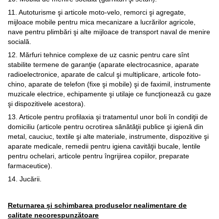
11. Autoturisme şi articole moto-velo, remorci şi agregate,
mijloace mobile pentru mica mecanizare a lucrărilor agricole,
nave pentru plimbări şi alte mijloace de transport naval de menire
socială.
12. Mărfuri tehnice complexe de uz casnic pentru care sînt
stabilite termene de garanţie (aparate electrocasnice, aparate
radioelectronice, aparate de calcul şi multiplicare, articole foto-
chino, aparate de telefon (fixe şi mobile) şi de faximil, instrumente
muzicale electrice, echipamente şi utilaje ce funcţionează cu gaze
şi dispozitivele acestora).
13. Articole pentru profilaxia şi tratamentul unor boli în condiţii de
domiciliu (articole pentru ocrotirea sănătăţii publice şi igienă din
metal, cauciuc, textile şi alte materiale, instrumente, dispozitive şi
aparate medicale, remedii pentru igiena cavităţii bucale, lentile
pentru ochelari, articole pentru îngrijirea copiilor, preparate
farmaceutice).
14. Jucării.
Returnarea și schimbarea produselor nealimentare de
calitate necorespunzătoare