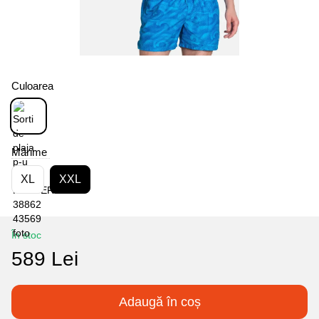
Culoarea
Mărime
XL
XXL
În stoc
589 Lei
Adaugă în coș