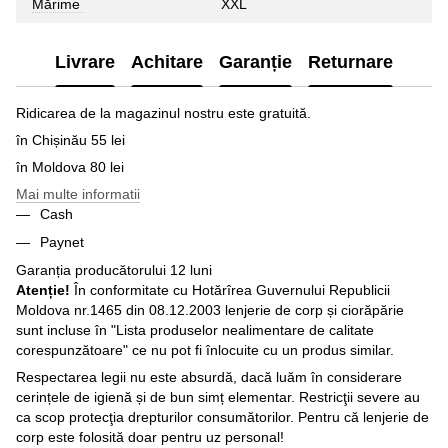
Mărime
XXL
Livrare
Achitare
Garanție
Returnare
Ridicarea de la magazinul nostru este gratuită.
în Chișinău 55 lei
în Moldova 80 lei
Mai multe informatii
Cash
Paynet
Garanția producătorului 12 luni
Atenție!
În conformitate cu Hotărîrea Guvernului Republicii
Moldova nr.1465 din 08.12.2003 lenjerie de corp și ciorăpărie
sunt incluse în "Lista produselor nealimentare de calitate
corespunzătoare" ce nu pot fi înlocuite cu un produs similar.
Respectarea legii nu este absurdă, dacă luăm în considerare
cerințele de igienă și de bun simț elementar. Restricţii severe au
ca scop protecţia drepturilor consumătorilor. Pentru că lenjerie de
corp este folosită doar pentru uz personal!