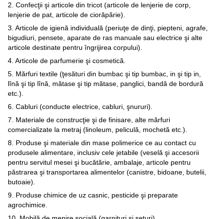
2. Confecţii şi articole din tricot (articole de lenjerie de corp,
lenjerie de pat, articole de ciorăpărie).
3. Articole de igienă individuală (periuţe de dinţi, piepteni, agrafe,
bigudiuri, pensete, aparate de ras manuale sau electrice şi alte
articole destinate pentru îngrijirea corpului).
4. Articole de parfumerie şi cosmetică.
5. Mărfuri textile (ţesături din bumbac şi tip bumbac, in şi tip in,
lînă şi tip lînă, mătase şi tip mătase, panglici, bandă de bordură
etc.).
6. Cabluri (conducte electrice, cabluri, şnururi).
7. Materiale de construcţie şi de finisare, alte mărfuri
comercializate la metraj (linoleum, peliculă, mochetă etc.).
8. Produse şi materiale din mase polimerice ce au contact cu
produsele alimentare, inclusiv cele jetabile (veselă şi accesorii
pentru servitul mesei şi bucătărie, ambalaje, articole pentru
păstrarea şi transportarea alimentelor (canistre, bidoane, butelii,
butoaie).
9. Produse chimice de uz casnic, pesticide şi preparate
agrochimice.
10. Mobilă de menire socială (garnituri şi seturi).