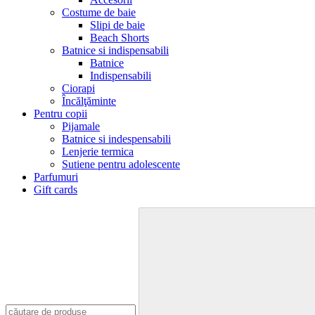
Costume de baie
Slipi de baie
Beach Shorts
Batnice si indispensabili
Batnice
Indispensabili
Ciorapi
Încălţăminte
Pentru copii
Pijamale
Batnice si indespensabili
Lenjerie termica
Sutiene pentru adolescente
Parfumuri
Gift cards