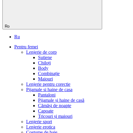
Ro
Ru
Pentru femei
Lenjerie de corp
Sutiene
Chiloți
Body
Сombinație
Maiouri
Lenjerie pentru corectie
Pijamale si haine de casa
Pantaloni
Pijamale și haine de casă
Cămăși de noapte
Capoate
Tricouri și maiouri
Lenjerie sport
Lenjerie erotica
Costume de baie