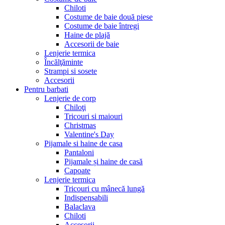
Chiloti
Costume de baie două piese
Costume de baie întregi
Haine de plajă
Accesorii de baie
Lenjerie termica
Încălţăminte
Strampi si sosete
Accesorii
Pentru barbati
Lenjerie de corp
Chiloţi
Tricouri si maiouri
Christmas
Valentine's Day
Pijamale si haine de casa
Pantaloni
Pijamale și haine de casă
Capoate
Lenjerie termica
Tricouri cu mânecă lungă
Indispensabili
Balaclava
Chiloti
Accesorii