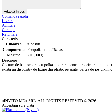
Adaugă în coș
Comanda rapidă
Livrare
Achitare
Garanție
Returnare
Caracteristici
Culoarea
Albastru
Componenta
95%poliamida, 5%elastan
Mărime
80D(90D)
Descriere
Costum de baie separat cu polka alba rara pentru proprietarii unui bust 
exista un dispozitiv de fixare din plastic pe spate. partea de jos bikini cu
«INVITO.MD» SRL. ALL RIGHTS RESERVED © 2026
Acceptăm spre plată