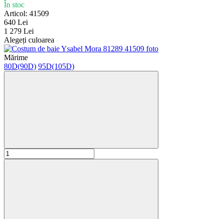
În stoc
Articol: 41509
640 Lei
1 279 Lei
Alegeți culoarea
Mărime
80D(90D)
95D(105D)