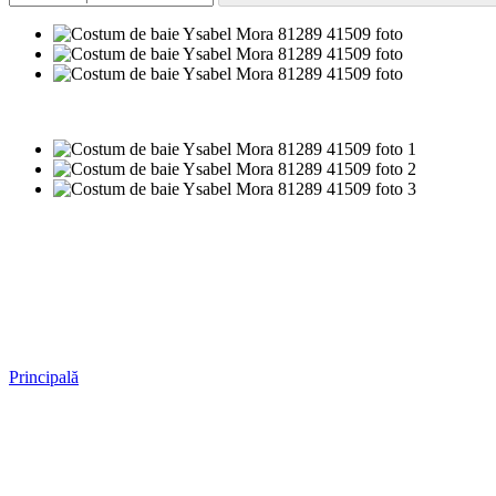
−50%
Principală