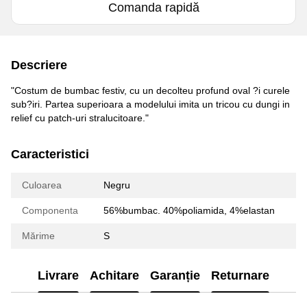
Comanda rapidă
Descriere
"Costum de bumbac festiv, cu un decolteu profund oval ?i curele
sub?iri. Partea superioara a modelului imita un tricou cu dungi in
relief cu patch-uri stralucitoare."
Caracteristici
Culoarea
Negru
Componenta
56%bumbac. 40%poliamida, 4%elastan
Mărime
S
Livrare
Achitare
Garanție
Returnare