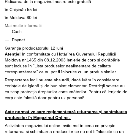
Ridicarea de la magazinul nostru este gratuită.
în Chișinău 55 lei
în Moldova 80 lei
Mai multe informatii
Cash
Paynet
Garanția producătorului 12 luni
Atenție!
În conformitate cu Hotărîrea Guvernului Republicii
Moldova nr.1465 din 08.12.2003 lenjerie de corp și ciorăpărie
sunt incluse în "Lista produselor nealimentare de calitate
corespunzătoare" ce nu pot fi înlocuite cu un produs similar.
Respectarea legii nu este absurdă, dacă luăm în considerare
cerințele de igienă și de bun simț elementar. Restricţii severe au
ca scop protecţia drepturilor consumătorilor. Pentru că lenjerie de
corp este folosită doar pentru uz personal!
Acte normative care reglementează returnarea și schimbarea
produselor în Magazinul Online.
Activitatea magazinului online Invito.md în ceea ce priveşte
returnarea și schimbarea produselor ce nu pot fi înlocuite cu un