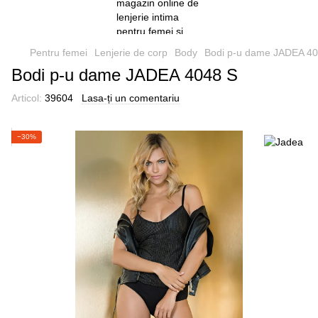
Pentru femei
Lenjerie de corp
Body
Bodi p-u dame JADEA 4
Bodi p-u dame JADEA 4048 S
Articol:
39604
Lasa-ți un comentariu
−30%