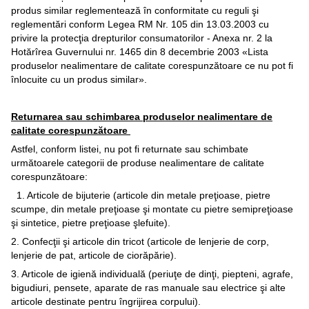
produs similar reglementează în conformitate cu reguli şi
reglementări conform Legea RM Nr. 105 din 13.03.2003 cu
privire la protecţia drepturilor consumatorilor - Anexa nr. 2 la
Hotărîrea Guvernului nr. 1465 din 8 decembrie 2003 «Lista
produselor nealimentare de calitate corespunzătoare ce nu pot fi
înlocuite cu un produs similar».
Returnarea sau schimbarea produselor nealimentare de
calitate corespunzătoare
Astfel, conform listei, nu pot fi returnate sau schimbate
următoarele categorii de produse nealimentare de calitate
corespunzătoare:
1. Articole de bijuterie (articole din metale preţioase, pietre
scumpe, din metale preţioase şi montate cu pietre semipreţioase
şi sintetice, pietre preţioase şlefuite).
2. Confecţii şi articole din tricot (articole de lenjerie de corp,
lenjerie de pat, articole de ciorăpărie).
3. Articole de igienă individuală (periuţe de dinţi, piepteni, agrafe,
bigudiuri, pensete, aparate de ras manuale sau electrice şi alte
articole destinate pentru îngrijirea corpului).