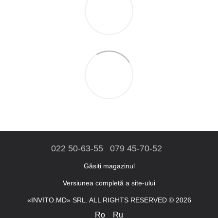
022 50-63-55
079 45-70-52
Găsiți magazinul
Versiunea completă a site-ului
«INVITO.MD» SRL. ALL RIGHTS RESERVED © 2026
Ro
Ru