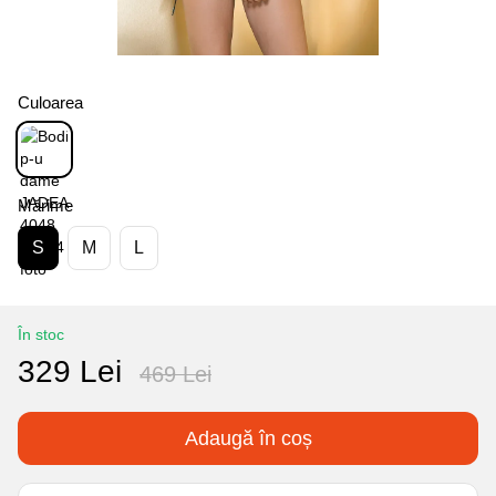
Culoarea
Mărime
S
M
L
În stoc
329 Lei
469 Lei
Adaugă în coș