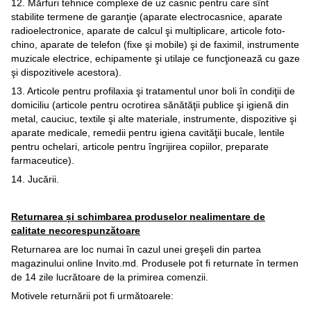
12. Mărfuri tehnice complexe de uz casnic pentru care sînt
stabilite termene de garanţie (aparate electrocasnice, aparate
radioelectronice, aparate de calcul şi multiplicare, articole foto-
chino, aparate de telefon (fixe şi mobile) şi de faximil, instrumente
muzicale electrice, echipamente şi utilaje ce funcţionează cu gaze
şi dispozitivele acestora).
13. Articole pentru profilaxia şi tratamentul unor boli în condiţii de
domiciliu (articole pentru ocrotirea sănătăţii publice şi igienă din
metal, cauciuc, textile şi alte materiale, instrumente, dispozitive şi
aparate medicale, remedii pentru igiena cavităţii bucale, lentile
pentru ochelari, articole pentru îngrijirea copiilor, preparate
farmaceutice).
14. Jucării.
Returnarea și schimbarea produselor nealimentare de
calitate necorespunzătoare
Returnarea are loc numai în cazul unei greşeli din partea
magazinului online Invito.md. Produsele pot fi returnate în termen
de 14 zile lucrătoare de la primirea comenzii.
Motivele returnării pot fi următoarele: