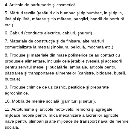
4. Articole de parfumerie şi cosmetică.
5. Mărfuri textile (ţesături din bumbac şi tip bumbac, in şi tip in,
lînă şi tip lînă, mătase şi tip mătase, panglici, bandă de bordură
etc.).
6. Cabluri (conducte electrice, cabluri, şnururi).
7. Materiale de construcţie şi de finisare, alte mărfuri
comercializate la metraj (linoleum, peliculă, mochetă etc.).
8. Produse şi materiale din mase polimerice ce au contact cu
produsele alimentare, inclusiv cele jetabile (veselă şi accesorii
pentru servitul mesei şi bucătărie, ambalaje, articole pentru
păstrarea şi transportarea alimentelor (canistre, bidoane, butelii,
butoaie).
9. Produse chimice de uz casnic, pesticide şi preparate
agrochimice.
10. Mobilă de menire socială (garnituri şi seturi).
11. Autoturisme şi articole moto-velo, remorci şi agregate,
mijloace mobile pentru mica mecanizare a lucrărilor agricole,
nave pentru plimbări şi alte mijloace de transport naval de menire
socială.