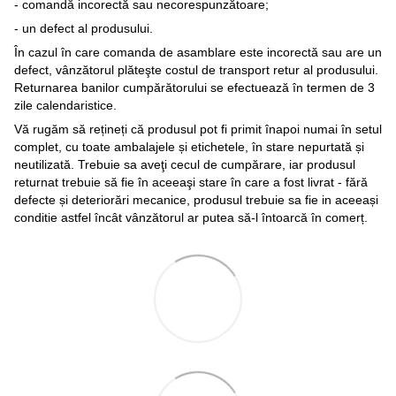
- comandă incorectă sau necorespunzătoare;
- un defect al produsului.
În cazul în care comanda de asamblare este incorectă sau are un
defect, vânzătorul plăteşte costul de transport retur al produsului.
Returnarea banilor cumpărătorului se efectuează în termen de 3
zile calendaristice.
Vă rugăm să rețineți că produsul pot fi primit înapoi numai în setul
complet, cu toate ambalajele și etichetele, în stare nepurtată și
neutilizată. Trebuie sa aveţi cecul de cumpărare, iar produsul
returnat trebuie să fie în aceeaşi stare în care a fost livrat - fără
defecte și deteriorări mecanice, produsul trebuie sa fie in aceeași
conditie astfel încât vânzătorul ar putea să-l întoarcă în comerț.