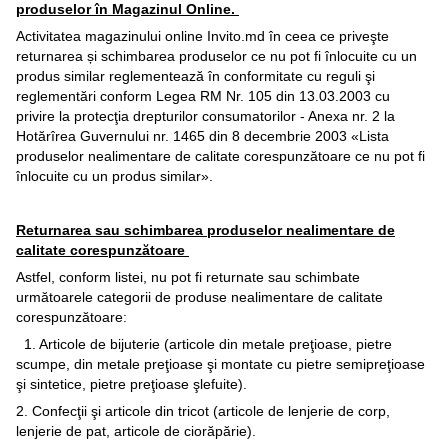
produselor în Magazinul Online.
Activitatea magazinului online Invito.md în ceea ce priveşte
returnarea și schimbarea produselor ce nu pot fi înlocuite cu un
produs similar reglementează în conformitate cu reguli şi
reglementări conform Legea RM Nr. 105 din 13.03.2003 cu
privire la protecţia drepturilor consumatorilor - Anexa nr. 2 la
Hotărîrea Guvernului nr. 1465 din 8 decembrie 2003 «Lista
produselor nealimentare de calitate corespunzătoare ce nu pot fi
înlocuite cu un produs similar».
Returnarea sau schimbarea produselor nealimentare de
calitate corespunzătoare
Astfel, conform listei, nu pot fi returnate sau schimbate
următoarele categorii de produse nealimentare de calitate
corespunzătoare:
1. Articole de bijuterie (articole din metale preţioase, pietre
scumpe, din metale preţioase şi montate cu pietre semipreţioase
şi sintetice, pietre preţioase şlefuite).
2. Confecţii şi articole din tricot (articole de lenjerie de corp,
lenjerie de pat, articole de ciorăpărie).