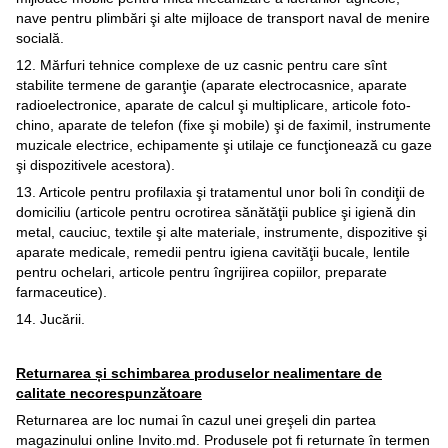
nave pentru plimbări şi alte mijloace de transport naval de menire
socială.
12. Mărfuri tehnice complexe de uz casnic pentru care sînt
stabilite termene de garanţie (aparate electrocasnice, aparate
radioelectronice, aparate de calcul şi multiplicare, articole foto-
chino, aparate de telefon (fixe şi mobile) şi de faximil, instrumente
muzicale electrice, echipamente şi utilaje ce funcţionează cu gaze
şi dispozitivele acestora).
13. Articole pentru profilaxia şi tratamentul unor boli în condiţii de
domiciliu (articole pentru ocrotirea sănătăţii publice şi igienă din
metal, cauciuc, textile şi alte materiale, instrumente, dispozitive şi
aparate medicale, remedii pentru igiena cavităţii bucale, lentile
pentru ochelari, articole pentru îngrijirea copiilor, preparate
farmaceutice).
14. Jucării.
Returnarea și schimbarea produselor nealimentare de
calitate necorespunzătoare
Returnarea are loc numai în cazul unei greşeli din partea
magazinului online Invito.md. Produsele pot fi returnate în termen