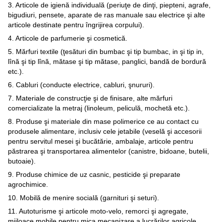
3. Articole de igienă individuală (periuţe de dinţi, piepteni, agrafe,
bigudiuri, pensete, aparate de ras manuale sau electrice şi alte
articole destinate pentru îngrijirea corpului).
4. Articole de parfumerie şi cosmetică.
5. Mărfuri textile (ţesături din bumbac şi tip bumbac, in şi tip in,
lînă şi tip lînă, mătase şi tip mătase, panglici, bandă de bordură
etc.).
6. Cabluri (conducte electrice, cabluri, şnururi).
7. Materiale de construcţie şi de finisare, alte mărfuri
comercializate la metraj (linoleum, peliculă, mochetă etc.).
8. Produse şi materiale din mase polimerice ce au contact cu
produsele alimentare, inclusiv cele jetabile (veselă şi accesorii
pentru servitul mesei şi bucătărie, ambalaje, articole pentru
păstrarea şi transportarea alimentelor (canistre, bidoane, butelii,
butoaie).
9. Produse chimice de uz casnic, pesticide şi preparate
agrochimice.
10. Mobilă de menire socială (garnituri şi seturi).
11. Autoturisme şi articole moto-velo, remorci şi agregate,
mijloace mobile pentru mica mecanizare a lucrărilor agricole,