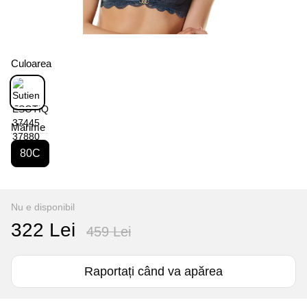
Culoarea
Mărime
80C
Nu e disponibil
322 Lei
459 Lei
Raportați când va apărea