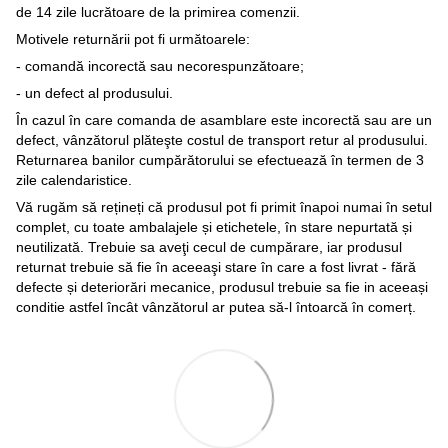
de 14 zile lucrătoare de la primirea comenzii.
Motivele returnării pot fi următoarele:
- comandă incorectă sau necorespunzătoare;
- un defect al produsului.
În cazul în care comanda de asamblare este incorectă sau are un
defect, vânzătorul plăteşte costul de transport retur al produsului.
Returnarea banilor cumpărătorului se efectuează în termen de 3
zile calendaristice.
Vă rugăm să rețineți că produsul pot fi primit înapoi numai în setul
complet, cu toate ambalajele și etichetele, în stare nepurtată și
neutilizată. Trebuie sa aveţi cecul de cumpărare, iar produsul
returnat trebuie să fie în aceeaşi stare în care a fost livrat - fără
defecte și deteriorări mecanice, produsul trebuie sa fie in aceeași
conditie astfel încât vânzătorul ar putea să-l întoarcă în comerț.