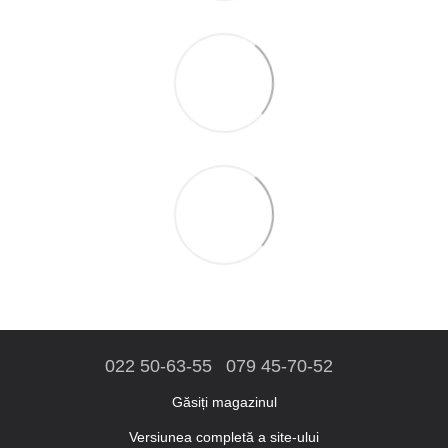
022 50-63-55
079 45-70-52
Găsiți magazinul
Versiunea completă a site-ului