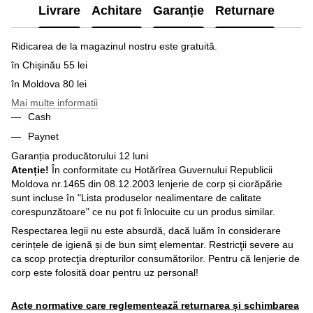
Livrare
Achitare
Garanție
Returnare
Ridicarea de la magazinul nostru este gratuită.
în Chișinău 55 lei
în Moldova 80 lei
Mai multe informatii
Cash
Paynet
Garanția producătorului 12 luni
Atenție!
În conformitate cu Hotărîrea Guvernului Republicii
Moldova nr.1465 din 08.12.2003 lenjerie de corp și ciorăpărie
sunt incluse în "Lista produselor nealimentare de calitate
corespunzătoare" ce nu pot fi înlocuite cu un produs similar.
Respectarea legii nu este absurdă, dacă luăm în considerare
cerințele de igienă și de bun simț elementar. Restricţii severe au
ca scop protecţia drepturilor consumătorilor. Pentru că lenjerie de
corp este folosită doar pentru uz personal!
Acte normative care reglementează returnarea și schimbarea