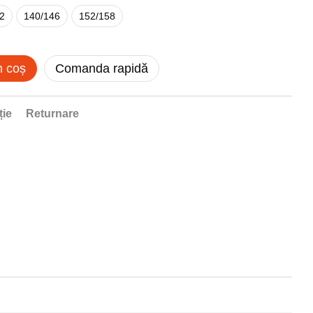
2
140/146
152/158
n coș
Comanda rapidă
ție
Returnare