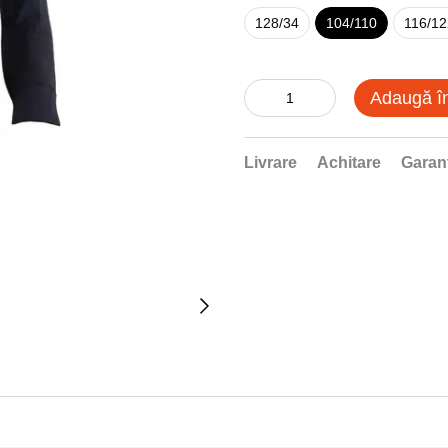
128/34
104/110
116/12
Adaugă î
Livrare
Achitare
Garan