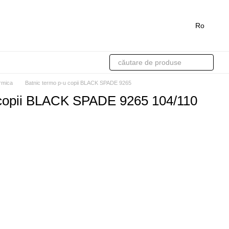
Ro
ermica
Batnic termo p-u copii BLACK SPADE 9265
 copii BLACK SPADE 9265 104/110