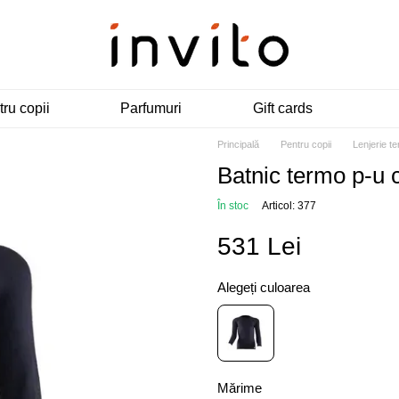
ru copii
Parfumuri
Gift cards
Principală
Pentru copii
Lenjerie t
Batnic termo p-u
În stoc
Articol: 377
531 Lei
Alegeți culoarea
Mărime