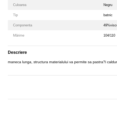
Culoarea
Negru
Tip
batnic
Componenta
49%visco
Mărime
104/110
Descriere
maneca lunga, structura materialului va permite sa pastra?i caldura