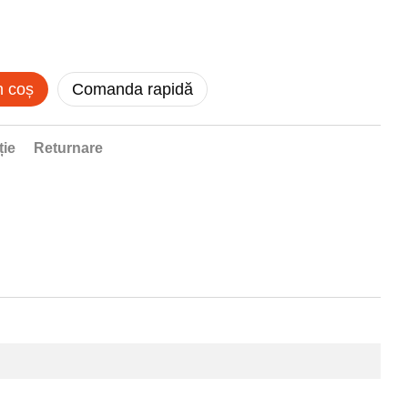
n coș
Comanda rapidă
ție
Returnare