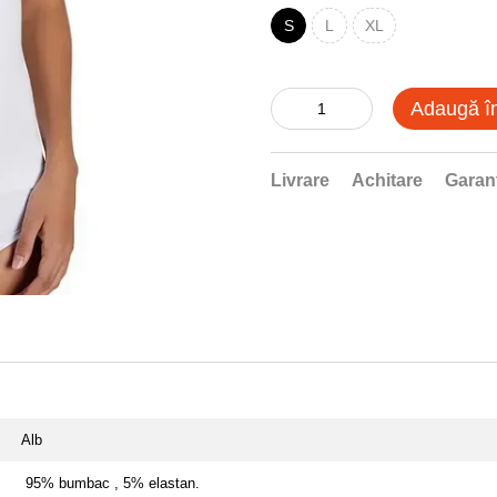
S
L
XL
Adaugă î
Livrare
Achitare
Garan
Alb
95% bumbac , 5% elastan.