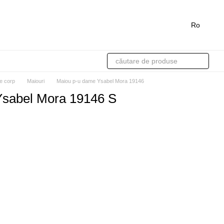
Ro
de corp
Maiouri
Maiou p-u dame Ysabel Mora 19146
Ysabel Mora 19146 S