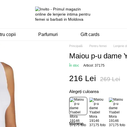
ru copii
Parfumuri
Gift cards
Principală
Pentru femei
Lenjerie 
Maiou p-u dame 
În stoc
Articol: 37175
216 Lei
269 Lei
Alegeți culoarea
Mărime