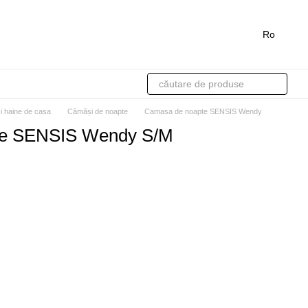
Ro
si haine de casa
Cămăși de noapte
Camasa de noapte SENSIS Wendy
te SENSIS Wendy S/M