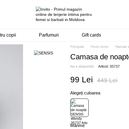
ru copii
Parfumuri
Gift cards
Principală
Pentru femei
Pijamale 
Camasa de noap
Nu e disponibil
Articol: 35737
99 Lei
449 Lei
Alegeți culoarea
Mărime