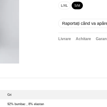
L/XL
S/M
Raportați când va apăr
Livrare
Achitare
Garan
Gri
92% bumbac , 8% elastan