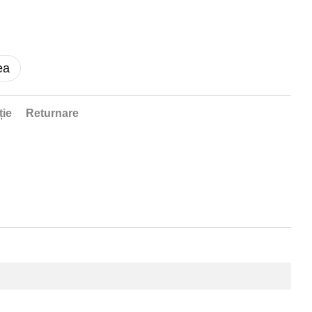
ea
ție
Returnare