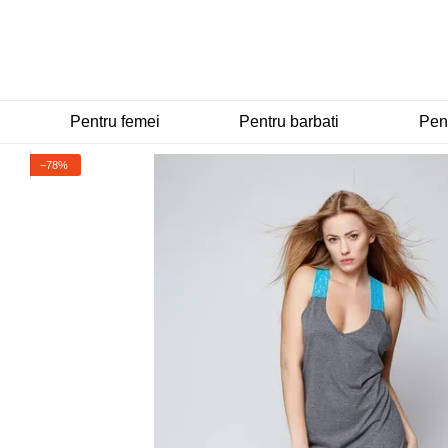
Mergi la conținutul principal
Pentru femei
Pentru barbati
Pent
−78%