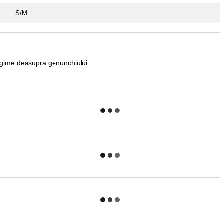
S/M
ungime deasupra genunchiului