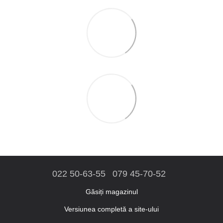
022 50-63-55
079 45-70-52
Găsiți magazinul
Versiunea completă a site-ului