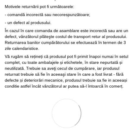
Motivele returnării pot fi următoarele:
- comandă incorectă sau necorespunzătoare;
- un defect al produsului.
În cazul în care comanda de asamblare este incorectă sau are un
defect, vânzătorul plăteşte costul de transport retur al produsului.
Returnarea banilor cumpărătorului se efectuează în termen de 3
zile calendaristice.
Vă rugăm să rețineți că produsul pot fi primit înapoi numai în setul
complet, cu toate ambalajele și etichetele, în stare nepurtată și
neutilizată. Trebuie sa aveţi cecul de cumpărare, iar produsul
returnat trebuie să fie în aceeaşi stare în care a fost livrat - fără
defecte și deteriorări mecanice, produsul trebuie sa fie in aceeași
conditie astfel încât vânzătorul ar putea să-l întoarcă în comerț.