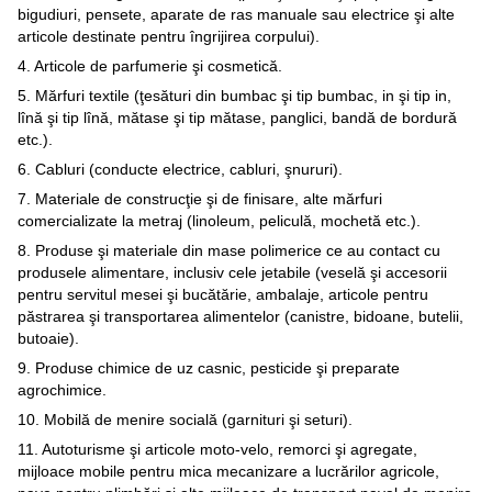
bigudiuri, pensete, aparate de ras manuale sau electrice şi alte
articole destinate pentru îngrijirea corpului).
4. Articole de parfumerie şi cosmetică.
5. Mărfuri textile (ţesături din bumbac şi tip bumbac, in şi tip in,
lînă şi tip lînă, mătase şi tip mătase, panglici, bandă de bordură
etc.).
6. Cabluri (conducte electrice, cabluri, şnururi).
7. Materiale de construcţie şi de finisare, alte mărfuri
comercializate la metraj (linoleum, peliculă, mochetă etc.).
8. Produse şi materiale din mase polimerice ce au contact cu
produsele alimentare, inclusiv cele jetabile (veselă şi accesorii
pentru servitul mesei şi bucătărie, ambalaje, articole pentru
păstrarea şi transportarea alimentelor (canistre, bidoane, butelii,
butoaie).
9. Produse chimice de uz casnic, pesticide şi preparate
agrochimice.
10. Mobilă de menire socială (garnituri şi seturi).
11. Autoturisme şi articole moto-velo, remorci şi agregate,
mijloace mobile pentru mica mecanizare a lucrărilor agricole,