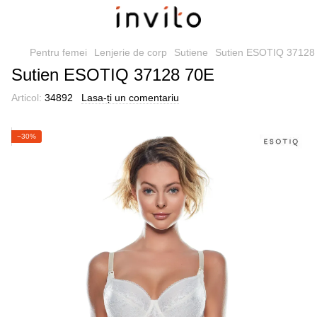
Pentru femei
Lenjerie de corp
Sutiene
Sutien ESOTIQ 37128
Sutien ESOTIQ 37128 70E
Articol:
34892
Lasa-ți un comentariu
−30%