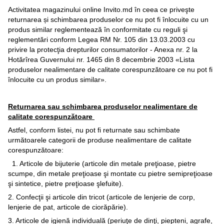
Activitatea magazinului online Invito.md în ceea ce priveşte
returnarea și schimbarea produselor ce nu pot fi înlocuite cu un
produs similar reglementează în conformitate cu reguli şi
reglementări conform Legea RM Nr. 105 din 13.03.2003 cu
privire la protecţia drepturilor consumatorilor - Anexa nr. 2 la
Hotărîrea Guvernului nr. 1465 din 8 decembrie 2003 «Lista
produselor nealimentare de calitate corespunzătoare ce nu pot fi
înlocuite cu un produs similar».
Returnarea sau schimbarea produselor nealimentare de
calitate corespunzătoare
Astfel, conform listei, nu pot fi returnate sau schimbate
următoarele categorii de produse nealimentare de calitate
corespunzătoare:
1. Articole de bijuterie (articole din metale preţioase, pietre
scumpe, din metale preţioase şi montate cu pietre semipreţioase
şi sintetice, pietre preţioase şlefuite).
2. Confecţii şi articole din tricot (articole de lenjerie de corp,
lenjerie de pat, articole de ciorăpărie).
3. Articole de igienă individuală (periuţe de dinţi, piepteni, agrafe,