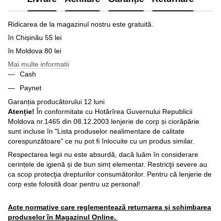
Ridicarea de la magazinul nostru este gratuită.
în Chișinău 55 lei
în Moldova 80 lei
Mai multe informatii
Cash
Paynet
Garanția producătorului 12 luni
Atenție!
În conformitate cu Hotărîrea Guvernului Republicii
Moldova nr.1465 din 08.12.2003 lenjerie de corp și ciorăpărie
sunt incluse în "Lista produselor nealimentare de calitate
corespunzătoare" ce nu pot fi înlocuite cu un produs similar.
Respectarea legii nu este absurdă, dacă luăm în considerare
cerințele de igienă și de bun simț elementar. Restricţii severe au
ca scop protecţia drepturilor consumătorilor. Pentru că lenjerie de
corp este folosită doar pentru uz personal!
Acte normative care reglementează returnarea și schimbarea
produselor în Magazinul Online.