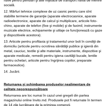
nave pentru plimbări şi alte mijloace de transport naval de menire
socială.
12. Mărfuri tehnice complexe de uz casnic pentru care sînt
stabilite termene de garanţie (aparate electrocasnice, aparate
radioelectronice, aparate de calcul şi multiplicare, articole foto-
chino, aparate de telefon (fixe şi mobile) şi de faximil, instrumente
muzicale electrice, echipamente şi utilaje ce funcţionează cu gaze
şi dispozitivele acestora).
13. Articole pentru profilaxia şi tratamentul unor boli în condiţii de
domiciliu (articole pentru ocrotirea sănătăţii publice şi igienă din
metal, cauciuc, textile şi alte materiale, instrumente, dispozitive şi
aparate medicale, remedii pentru igiena cavităţii bucale, lentile
pentru ochelari, articole pentru îngrijirea copiilor, preparate
farmaceutice).
14. Jucării.
Returnarea și schimbarea produselor nealimentare de
calitate necorespunzătoare
Returnarea are loc numai în cazul unei greşeli din partea
magazinului online Invito.md. Produsele pot fi returnate în termen
de 14 zile lucrătoare de la primirea comenzii.