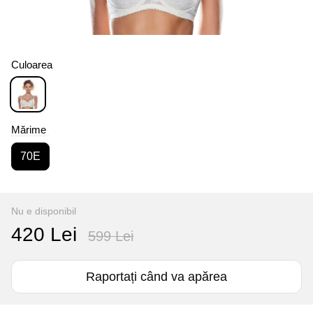
Culoarea
Mărime
70E
Nu e disponibil
420 Lei
599 Lei
Raportați când va apărea