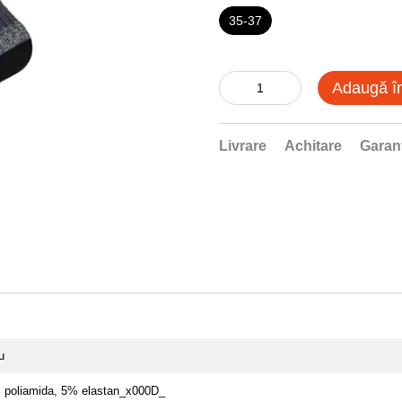
35-37
Adaugă î
Livrare
Achitare
Garan
u
poliamida, 5% elastan_x000D_