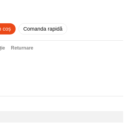
n coș
Comanda rapidă
ție
Returnare