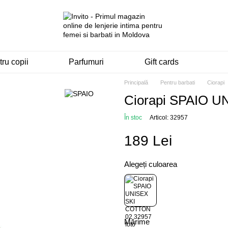
ru copii
Parfumuri
Gift cards
Principală
Pentru barbati
Ciorapi
Ciorapi SPAIO U
În stoc
Articol: 32957
189 Lei
Alegeți culoarea
Mărime