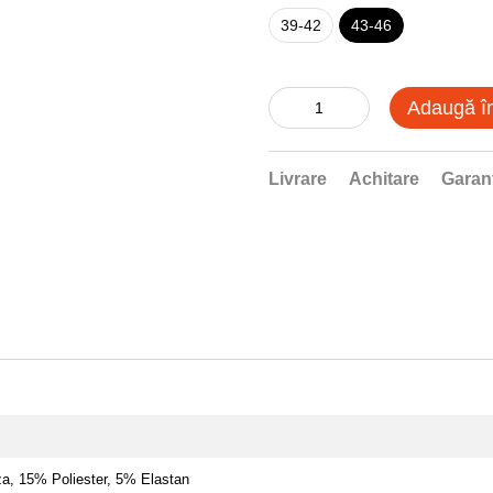
39-42
43-46
Adaugă î
Livrare
Achitare
Garan
a, 15% Poliester, 5% Elastan