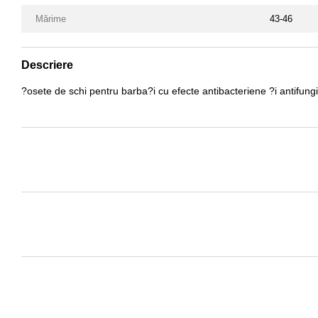
Mărime
43-46
Descriere
?osete de schi pentru barba?i cu efecte antibacteriene ?i antifungic