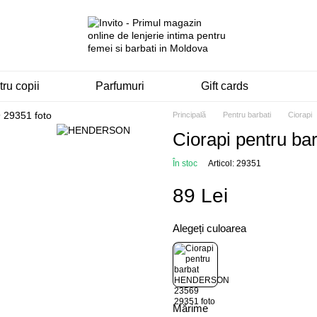
ru copii
Parfumuri
Gift cards
Principală
Pentru barbati
Ciorapi
Ciorapi pentru 
În stoc
Articol: 29351
89 Lei
Alegeți culoarea
Mărime