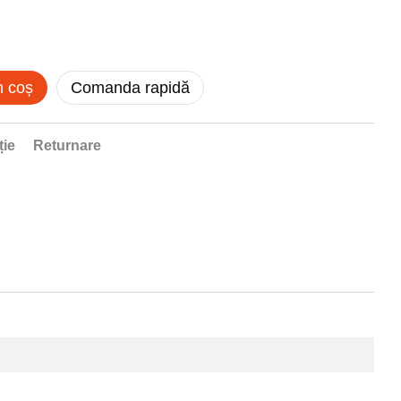
n coș
Comanda rapidă
ție
Returnare