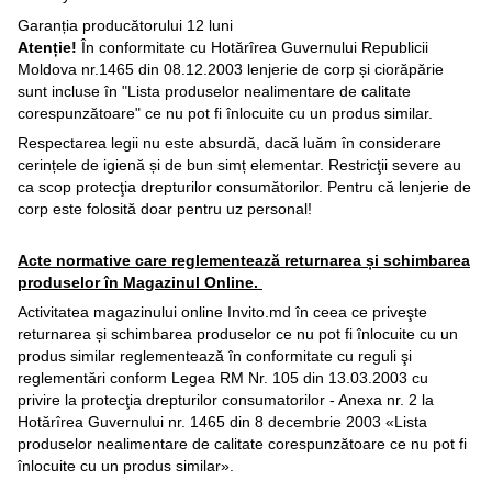
Garanția producătorului 12 luni
Atenție!
În conformitate cu Hotărîrea Guvernului Republicii
Moldova nr.1465 din 08.12.2003 lenjerie de corp și ciorăpărie
sunt incluse în "Lista produselor nealimentare de calitate
corespunzătoare" ce nu pot fi înlocuite cu un produs similar.
Respectarea legii nu este absurdă, dacă luăm în considerare
cerințele de igienă și de bun simț elementar. Restricţii severe au
ca scop protecţia drepturilor consumătorilor. Pentru că lenjerie de
corp este folosită doar pentru uz personal!
Acte normative care reglementează returnarea și schimbarea
produselor în Magazinul Online.
Activitatea magazinului online Invito.md în ceea ce priveşte
returnarea și schimbarea produselor ce nu pot fi înlocuite cu un
produs similar reglementează în conformitate cu reguli şi
reglementări conform Legea RM Nr. 105 din 13.03.2003 cu
privire la protecţia drepturilor consumatorilor - Anexa nr. 2 la
Hotărîrea Guvernului nr. 1465 din 8 decembrie 2003 «Lista
produselor nealimentare de calitate corespunzătoare ce nu pot fi
înlocuite cu un produs similar».