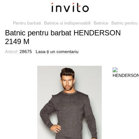
Pentru barbati
Batnice si indispensabili
Batnice
Batnic pentr
Batnic pentru barbat HENDERSON
2149 M
Articol:
28675
Lasa-ți un comentariu