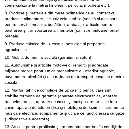
comercializate la metraj (linoleum, peliculă, mochetă etc.).
8. Produse şi materiale din mase polimerice ce au contact cu
produsele alimentare, inclusiv cele jetabile (veselă şi accesorii
pentru servitul mesei şi bucătărie, ambalaje, articole pentru
păstrarea şi transportarea alimentelor (canistre, bidoane, butelii,
butoaie).
9. Produse chimice de uz casnic, pesticide şi preparate
agrochimice.
10. Mobilă de menire socială (garnituri şi seturi).
11. Autoturisme şi articole moto-velo, remorci şi agregate,
mijloace mobile pentru mica mecanizare a lucrărilor agricole,
nave pentru plimbări şi alte mijloace de transport naval de menire
socială.
12. Mărfuri tehnice complexe de uz casnic pentru care sînt
stabilite termene de garanţie (aparate electrocasnice, aparate
radioelectronice, aparate de calcul şi multiplicare, articole foto-
chino, aparate de telefon (fixe şi mobile) şi de faximil, instrumente
muzicale electrice, echipamente şi utilaje ce funcţionează cu gaze
şi dispozitivele acestora).
13. Articole pentru profilaxia şi tratamentul unor boli în condiţii de