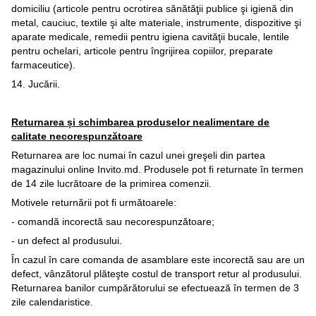
domiciliu (articole pentru ocrotirea sănătăţii publice şi igienă din
metal, cauciuc, textile şi alte materiale, instrumente, dispozitive şi
aparate medicale, remedii pentru igiena cavităţii bucale, lentile
pentru ochelari, articole pentru îngrijirea copiilor, preparate
farmaceutice).
14. Jucării.
Returnarea și schimbarea produselor nealimentare de
calitate necorespunzătoare
Returnarea are loc numai în cazul unei greşeli din partea
magazinului online Invito.md. Produsele pot fi returnate în termen
de 14 zile lucrătoare de la primirea comenzii.
Motivele returnării pot fi următoarele:
- comandă incorectă sau necorespunzătoare;
- un defect al produsului.
În cazul în care comanda de asamblare este incorectă sau are un
defect, vânzătorul plăteşte costul de transport retur al produsului.
Returnarea banilor cumpărătorului se efectuează în termen de 3
zile calendaristice.