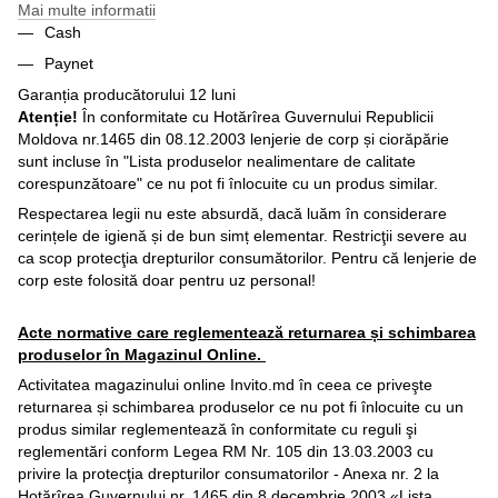
Mai multe informatii
Cash
Paynet
Garanția producătorului 12 luni
Atenție!
În conformitate cu Hotărîrea Guvernului Republicii
Moldova nr.1465 din 08.12.2003 lenjerie de corp și ciorăpărie
sunt incluse în "Lista produselor nealimentare de calitate
corespunzătoare" ce nu pot fi înlocuite cu un produs similar.
Respectarea legii nu este absurdă, dacă luăm în considerare
cerințele de igienă și de bun simț elementar. Restricţii severe au
ca scop protecţia drepturilor consumătorilor. Pentru că lenjerie de
corp este folosită doar pentru uz personal!
Acte normative care reglementează returnarea și schimbarea
produselor în Magazinul Online.
Activitatea magazinului online Invito.md în ceea ce priveşte
returnarea și schimbarea produselor ce nu pot fi înlocuite cu un
produs similar reglementează în conformitate cu reguli şi
reglementări conform Legea RM Nr. 105 din 13.03.2003 cu
privire la protecţia drepturilor consumatorilor - Anexa nr. 2 la
Hotărîrea Guvernului nr. 1465 din 8 decembrie 2003 «Lista