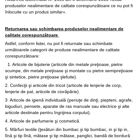
produselor nealimentare de calitate corespunzătoare ce nu pot fi
înlocuite cu un produs similar».
Returnarea sau schimbarea produselor nealimentare de
calitate corespunzătoare
Astfel, conform listei, nu pot fi returnate sau schimbate
următoarele categorii de produse nealimentare de calitate
corespunzătoare:
1. Articole de bijuterie (articole din metale preţioase, pietre
scumpe, din metale preţioase şi montate cu pietre semipreţioase
şi sintetice, pietre preţioase şlefuite).
2. Confecţii şi articole din tricot (articole de lenjerie de corp,
lenjerie de pat, articole de ciorăpărie).
3. Articole de igienă individuală (periuţe de dinţi, piepteni, agrafe,
bigudiuri, pensete, aparate de ras manuale sau electrice şi alte
articole destinate pentru îngrijirea corpului).
4. Articole de parfumerie şi cosmetică.
5. Mărfuri textile (ţesături din bumbac şi tip bumbac, in şi tip in,
lînă şi tip lînă, mătase şi tip mătase, panglici, bandă de bordură