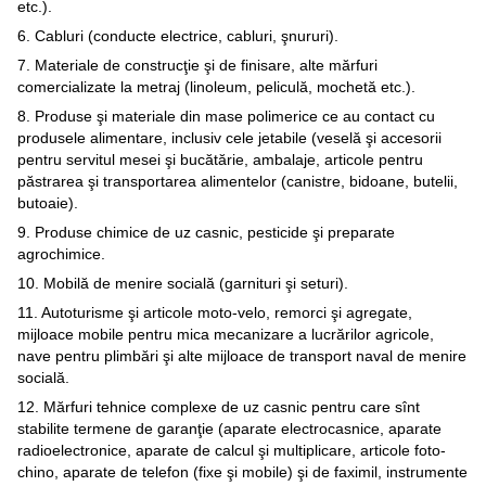
etc.).
6. Cabluri (conducte electrice, cabluri, şnururi).
7. Materiale de construcţie şi de finisare, alte mărfuri
comercializate la metraj (linoleum, peliculă, mochetă etc.).
8. Produse şi materiale din mase polimerice ce au contact cu
produsele alimentare, inclusiv cele jetabile (veselă şi accesorii
pentru servitul mesei şi bucătărie, ambalaje, articole pentru
păstrarea şi transportarea alimentelor (canistre, bidoane, butelii,
butoaie).
9. Produse chimice de uz casnic, pesticide şi preparate
agrochimice.
10. Mobilă de menire socială (garnituri şi seturi).
11. Autoturisme şi articole moto-velo, remorci şi agregate,
mijloace mobile pentru mica mecanizare a lucrărilor agricole,
nave pentru plimbări şi alte mijloace de transport naval de menire
socială.
12. Mărfuri tehnice complexe de uz casnic pentru care sînt
stabilite termene de garanţie (aparate electrocasnice, aparate
radioelectronice, aparate de calcul şi multiplicare, articole foto-
chino, aparate de telefon (fixe şi mobile) şi de faximil, instrumente