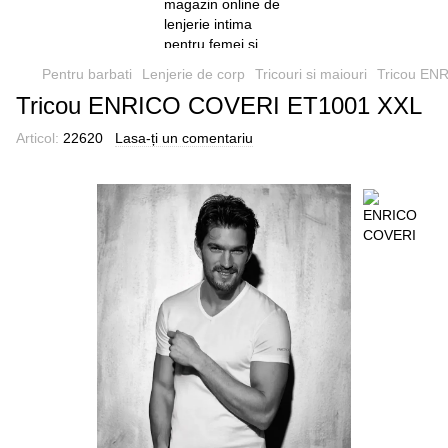
Pentru barbati
Lenjerie de corp
Tricouri si maiouri
Tricou EN
Tricou ENRICO COVERI ET1001 XXL
Articol:
22620
Lasa-ți un comentariu