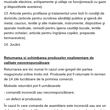
muzicale electrice, echipamente şi utilaje ce funcţionează cu gaze
şi dispozitivele acestora).
13. Articole pentru profilaxia şi tratamentul unor boli în condiţii de
domiciliu (articole pentru ocrotirea sănătăţii publice şi igienă din
metal, cauciuc, textile şi alte materiale, instrumente, dispozitive şi
aparate medicale, remedii pentru igiena cavităţii bucale, lentile
pentru ochelari, articole pentru îngrijirea copiilor, preparate
farmaceutice).
14. Jucării.
Returnarea și schimbarea produselor nealimentare de
calitate necorespunzătoare
Returnarea are loc numai în cazul unei greşeli din partea
magazinului online Invito.md. Produsele pot fi returnate în termen
de 14 zile lucrătoare de la primirea comenzii.
Motivele returnării pot fi următoarele:
- comandă incorectă sau necorespunzătoare;
- un defect al produsului.
În cazul în care comanda de asamblare este incorectă sau are un