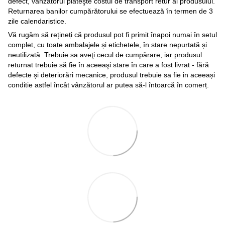
defect, vânzătorul plăteşte costul de transport retur al produsului.
Returnarea banilor cumpărătorului se efectuează în termen de 3
zile calendaristice.
Vă rugăm să rețineți că produsul pot fi primit înapoi numai în setul
complet, cu toate ambalajele și etichetele, în stare nepurtată și
neutilizată. Trebuie sa aveţi cecul de cumpărare, iar produsul
returnat trebuie să fie în aceeaşi stare în care a fost livrat - fără
defecte și deteriorări mecanice, produsul trebuie sa fie in aceeași
conditie astfel încât vânzătorul ar putea să-l întoarcă în comerț.