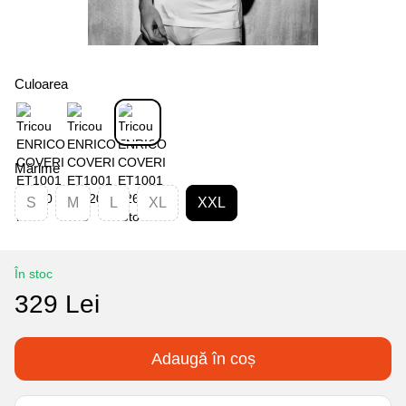
Culoarea
Mărime
S
M
L
XL
XXL
În stoc
329 Lei
Adaugă în coș