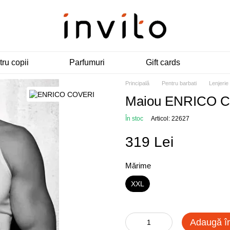
ru copii
Parfumuri
Gift cards
Principală
Pentru barbati
Lenjerie
Maiou ENRICO C
În stoc
Articol: 22627
319 Lei
Mărime
XXL
Adaugă î