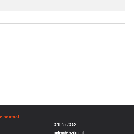
de contact
079 45-70-52
online@invito.md