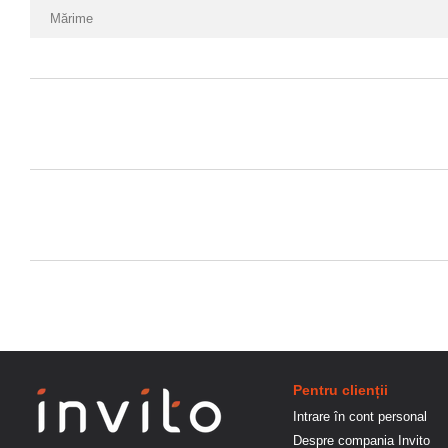
Mărime
Pentru clienții
Intrare în cont personal
Despre compania Invito