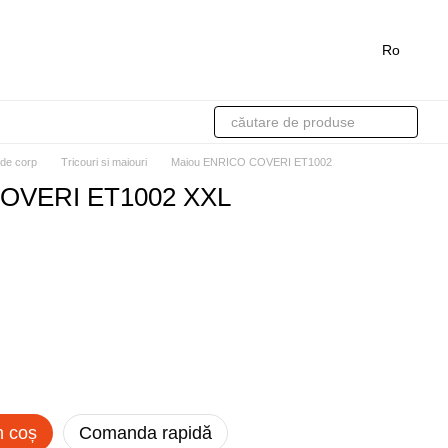
Ro
 de corp
Tricouri si maiouri
Maiou ENRICO COVERI ET1002
OVERI ET1002 XXL
n coș
Comanda rapidă