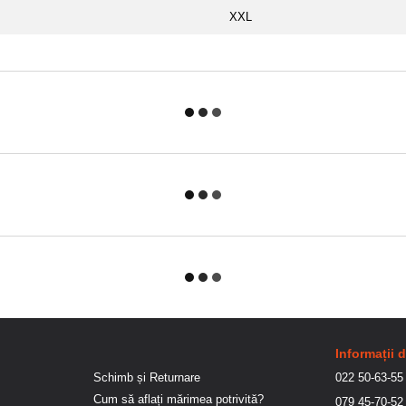
XXL
Informații 
Schimb și Returnare
022 50-63-55
Cum să aflați mărimea potrivită?
079 45-70-52