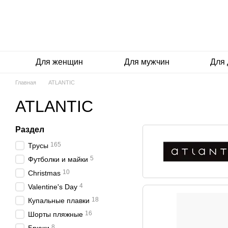
Перейти к основному контенту
Для женщин
Для мужчин
Для 
Главная
ATLANTIC
ATLANTIC
Раздел
165
Трусы
5
Футболки и майки
10
Christmas
4
Valentine's Day
18
Купальные плавки
16
Шорты пляжные
8