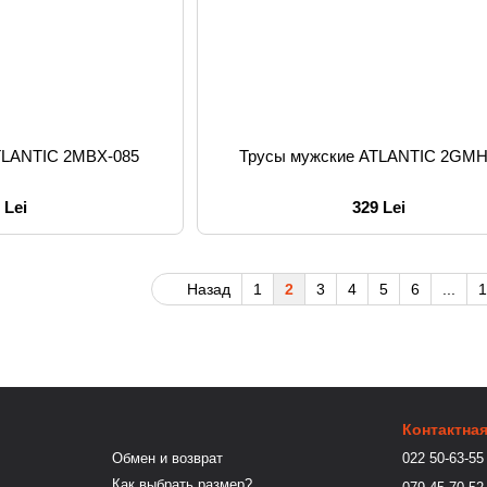
TLANTIC 2MBX-085
Трусы мужские ATLANTIC 2GMH
 Lei
329 Lei
Назад
1
2
3
4
5
6
...
1
Контактна
Обмен и возврат
022 50-63-55
Как выбрать размер?