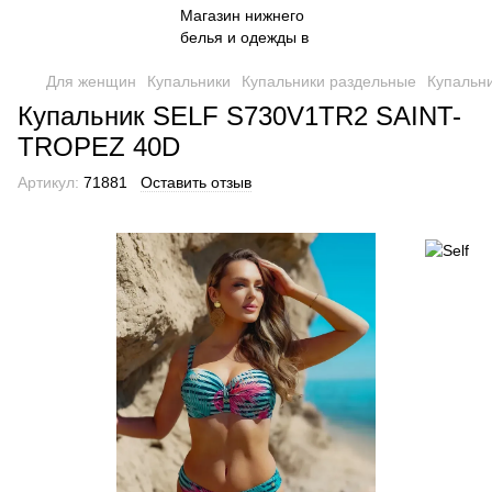
Для женщин
Купальники
Купальники раздельные
Купальн
Купальник SELF S730V1TR2 SAINT-
TROPEZ 40D
Артикул:
71881
Оставить отзыв