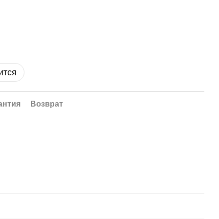
ится
антия
Возврат