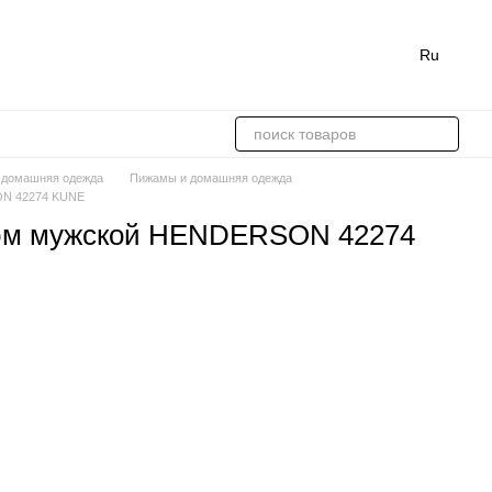
Ru
 домашняя одежда
Пижамы и домашняя одежда
ON 42274 KUNE
юм мужской HENDERSON 42274