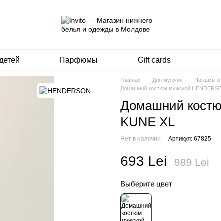
детей
Парфюмы
Gift cards
Главная
Для мужчин
Пижамы и
Домашний костюм мужской HENDERS
Домашний кост
KUNE XL
Нет в наличии
Артикул: 67825
693 Lei
989 Lei
Выберите цвет