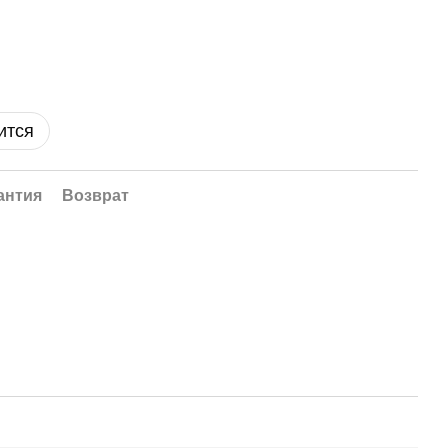
ится
антия
Возврат