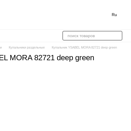
Ru
ки
Купальники раздельные
Купальник YSABEL MORA 82721 deep green
EL MORA 82721 deep green