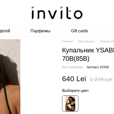
детей
Парфюмы
Gift cards
Главная
Для женщин
Купальни
Купальник YSAB
70B(85B)
Нет в наличии
Артикул: 62568
640 Lei
1 279 Lei
Выберите цвет